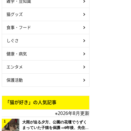
雑学・豆知識
猫グッズ
食事・フード
しぐさ
健康・病気
エンタメ
保護活動
「猫が好き」の人気記事
※2026年8月更新
大雨が迫る夕方、公園の花壇でうずく
まっていた子猫を保護→6年後、先住猫