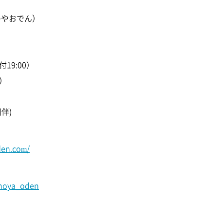
のやおでん）
19:00）
）
伴)
n.com/
onoya_oden