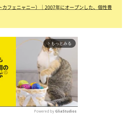
（キャットカフェニャニー）｜2007年にオープンした、個性豊
もっとみる
arrow_forward_ios
Powered by 
GliaStudios
M