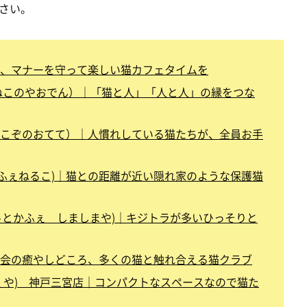
さい。
、マナーを守って楽しい猫カフェタイムを
ねこのやおでん）｜「猫と人」「人と人」の縁をつな
こぞのおてて）｜人慣れしている猫たちが、全員お手
とかふぇねるこ)｜猫との距離が近い隠れ家のような保護猫
(きゃっとかふぇ しましまや)｜キジトラが多いひっそりと
会の癒やしどころ、多くの猫と触れ合える猫クラブ
くや) 神戸三宮店｜コンパクトなスペースなので猫た