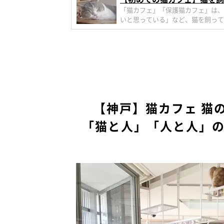
とは？ 楽しく過ごすための
「猫カフェ」「保護猫カフェ」は、
いと思っている」など、猫を飼って
の基本情報から楽しく過ごすための
【神戸】猫カフェ 猫
「猫と人」「人と人」