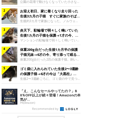
と“姉妹”のような関係に
公園の花壇で動けなくなっていた小さな子
猫。家族に迎えられてから6年、先住猫と
お迎え初日、家に着くなり走り回った
の間には深い絆が育まれていました。保護
当時のティダちゃん。
生後3カ月の子猫 すぐに家族のそばで
@muumuu62197189紹介するのは、
落ち着く姿に「迎えてよかった」
生後約3カ月で家族になった、ノルウェー
X（旧Twitter）ユーザー
ジャンフォレストキャットの子猫。お迎え
@muumuu62197189さんの愛猫・ティダ
炎天下、駐輪場で弱々しく鳴いていた
翌日には、すでに家でくつろぐ様子を見せ
ちゃん（取材時6才）の成長記録です。こ
ていました。お迎え翌日、ベッドでうとう
生後1カ月の子猫を保護→1才の今、筋
ちらは、生後3カ月ごろのティダちゃん。
とするむうちゃんお迎え翌日のむうちゃ
肉質でツンデレなコに成長
マンションの駐輪場で弱々しく鳴いてい
飼い主さんが出会ったのは、夜から大雨に
ん。@umimugi0304紹介するのは、
た、生後1カ月ほどの子猫。家族に迎えら
なると予報されていた日の夕方でした。花
Instagramユーザー@umimugi0304さんの
体重200g台だった生後1カ月半の保護
れてから1年、体も行動も大きく成長しま
壇で動けずにいた子猫保護したばかりのテ
愛猫・むうちゃん（撮影時、生後約3カ月
した。炎天下の駐輪場で鳴いていた小さな
子猫兄妹→6才の今、寄り添って眠る姿
ィダちゃん。@muumuu62197189飼い主
／ノルウェージャンフォレストキャッ
子猫保護当時のモモちゃん。@Kingponzu
にほっこり！
体重200g台だった2匹の保護子猫。飼い主
さんは、公園の
ト）。こちらは、お迎え翌日に撮影された
紹介するのは、X（旧Twitter）ユーザー
さんの家族になってから6年、ともに成長
一枚。ゴハンをお腹いっぱい食べたむうち
@Kingponzuさんの愛猫・モモちゃん（取
ゴミ袋に入れられていた生後2〜3週齢
するなかで、2匹の関係にも少しずつ変化
ゃんは眠くなり、飼い主さん夫婦のベッド
材時1才）の成長記録です。こちらは、モ
が見られました。家族になったばかりの小
の保護子猫→6才の今は「大黒柱」
でうとうとし始めたのだとか。飼い主さ
モちゃんが生後1カ月ごろに撮影された一
さな兄妹猫（写真上から）妹猫・てんちゃ
に！ 美しい黒猫に成長した姿にグッ
生後2〜3週齢ごろに、ゴミ袋の中で見つか
枚。飼い主さんの自宅マンションの駐輪場
ん、兄猫・ラムくん。@ten_ramu紹介す
った小さな命。ミルクから育てられたその
とくる
で鳴いていたところを保護された当時の姿
るのは、X（旧Twitter）ユーザー
子猫は今、家族に欠かせない存在へと成長
「え、こんなセールやってたの？」8
です。子猫時代のモモちゃん。
@ten_ramuさんの愛猫・ラムくんとてん
しました。ゴミ袋の中で見つかった、ミニ
0％OFF以上が続々登場！Amazonの本
@Kingponzuその日は気温が35℃を
ちゃん（ともに取材時6才）の成長記録で
モグラのような子猫よちよち歩きをしてい
気が...
す。この写真は、お迎えして間もない生後
たころの、生後2〜3週齢ごろのドンちゃ
PR(Amazon)
1カ月半ごろの2匹。当時、ラムくんは260
ん。@doddou_1今回紹介するのは、
Recommended by
グラム、てんちゃんは209グラムと、どち
X（旧Twitter）ユーザー@doddou_1さん
らもとても小さな体でした。2匹
の愛猫・ドンちゃん（取材時、推定6才／