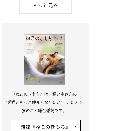
本名：ドミトリー・ドンスコイ）。ドンち
もっと見る
ゃんは、保護猫でした。ドンちゃんが見つ
かったのは、飼い主さんの姉の勤め先の敷
地内でした。ゴミ袋に入れられている
『ねこのきもち』は、飼い主さんの
“愛猫ともっと仲良くなりたい”にこたえる
猫のこと総合雑誌です。
雑誌『ねこのきもち』