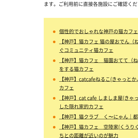
ます。ご利用前に直接各施設にご確認くだ
個性的でおしゃれな神戸の猫カフェ
【神戸】猫カフェ 猫の屋おでん（
ぐコミュニティ猫カフェ
【神戸】猫カフェ 猫園おてて（ね
をする猫カフェ
【神戸】catcafeねるこ(きゃっ
カフェ
【神戸】cat cafe しましま屋
した隠れ家的カフェ
【神戸】猫クラブ く〜にゃん｜都
【神戸】猫カフェ 空陸家(くうり
ちとの距離が近いのが魅力