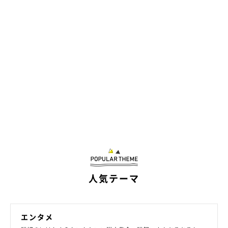
店｜木のぬくもりと明るい店内で人懐こい猫
たちに癒やされる
人気テーマ
広々とした造りに大きなキャットツリー
エンタメ
大きなキャットツリーでさまざまな種類の猫たちが自由に過ごし