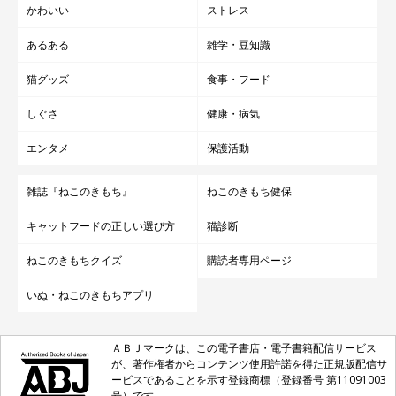
かわいい
ストレス
あるある
雑学・豆知識
猫グッズ
食事・フード
しぐさ
健康・病気
エンタメ
保護活動
雑誌『ねこのきもち』
ねこのきもち健保
キャットフードの正しい選び方
猫診断
ねこのきもちクイズ
購読者専用ページ
おすすめポイント
いぬ・ねこのきもちアプリ
ＡＢＪマークは、この電子書店・電子書籍配信サービス
池袋駅1b出口から徒歩1分
が、著作権者からコンテンツ使用許諾を得た正規版配信サ
ービスであることを示す登録商標（登録番号 第11091003
SNSへ投稿すると猫のハーフおやつをもらえる
号）です。