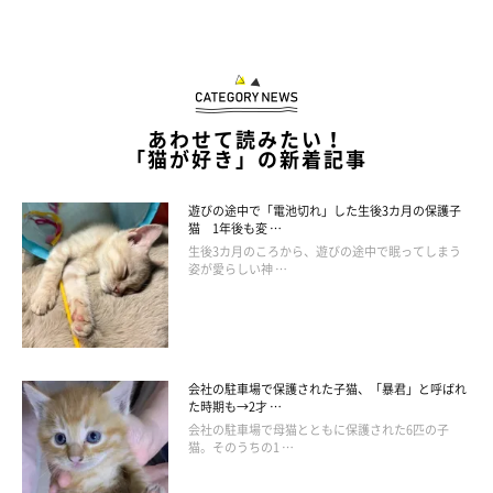
◆施設名｜保護猫喫茶 要にゃんこ亭（かなめにゃんこてい）
◆所在地｜東京都豊島区池袋3-12-1-2F
◆電話番号｜03-6905-9980
◆営業時間｜12:00〜21:00
あわせて読みたい！
「猫が好き」の新着記事
◆定休日｜元旦
◆事前予約｜可
遊びの途中で「電池切れ」した生後3カ月の保護子
◆年齢制限｜なし
猫 1年後も変 …
生後3カ月のころから、遊びの途中で眠ってしまう
姿が愛らしい神 …
◆公式ホームページ｜https://nyankotei.com/
◆公式Twitter｜https://twitter.com/kanamenyankotei
会社の駐車場で保護された子猫、「暴君」と呼ばれ
た時期も→2才 …
◆公式Instagram｜
会社の駐車場で母猫とともに保護された6匹の子
猫。そのうちの1 …
https://www.instagram.com/kanamenyankotei/