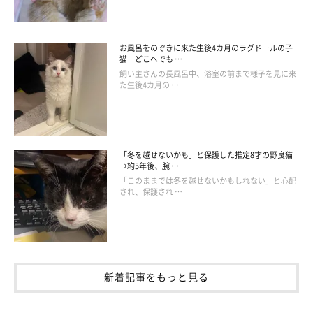
◆公式LINE｜https://line.me/R/ti/p/@241mysmk
お風呂をのぞきに来た生後4カ月のラグドールの子
猫 どこへでも …
飼い主さんの長風呂中、浴室の前まで様子を見に来
た生後4カ月の …
「冬を越せないかも」と保護した推定8才の野良猫
→約5年後、腕 …
「このままでは冬を越せないかもしれない」と心配
され、保護され …
新着記事をもっと見る
【池袋】猫カフェMOCHA(モカ) 池袋西口