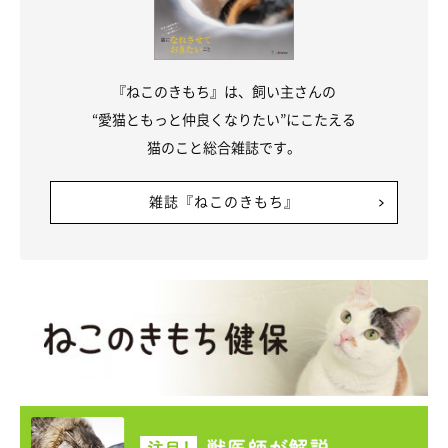
『ねこのきもち』は、飼い主さんの
“愛猫ともっと仲良くなりたい”にこたえる
基本情報
猫のこと総合雑誌です。
◆施設名｜猫カフェMOCHA(モカ) 池袋西口店
雑誌『ねこのきもち』
◆所在地｜東京都豊島区西池袋1-15-6-3F
◆電話番号｜03-5927-8828
◆営業時間｜10:00 ～ 20:00（最終受付 19:30）
◆定休日｜年中無休
◆事前予約｜不可
◆年齢制限｜6歳以上（12歳以下は保護者同伴）
◆公式ホームページ｜https://catmocha.jp/shop/ikebukuro/