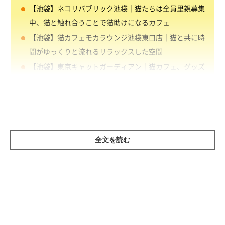
【池袋】ネコリパブリック池袋｜猫たちは全員里親募集
中、猫と触れ合うことで猫助けになるカフェ
【池袋】猫カフェモカラウンジ池袋東口店｜猫と共に時
間がゆっくりと流れるリラックスした空間
【池袋】東京キャットガーディアン｜猫カフェ、グッズ
ショップ、家族を待つ猫たちの譲渡会場を兼ねたスペー
ス
全文を読む
つぶらな瞳の猫たちが迎えてくれる猫カフェ
は都会のオアシス、マナーを守って楽しい猫
カフェタイムを
猫と暮らしたいけど住居や仕事の関係で難しい。そんな人に猫カ