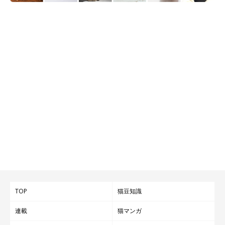
【池袋】ネコリパブリック池袋｜猫たちは全
員里親募集中、猫と触れ合うことで猫助けに
なるカフェ
TOP
猫豆知識
連載
猫マンガ