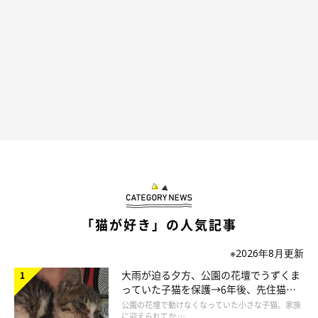
暖かい日差しが差し込む店内
古民家風の造りで、まったりくつろぐ保護猫たち。猫の命の大切
さ、人間の温かさを感じてもらえるような「猫付き合い」を通し
「猫が好き」の人気記事
て、猫と人間が信頼できる場を提供しているそう。オフ会や撮影
※2026年8月更新
会などさまざまなニーズに合わせて貸し切り営業もしています。
大雨が迫る夕方、公園の花壇でうずくま
っていた子猫を保護→6年後、先住猫
と“姉妹”のような関係に
公園の花壇で動けなくなっていた小さな子猫。家族
に迎えられてか …