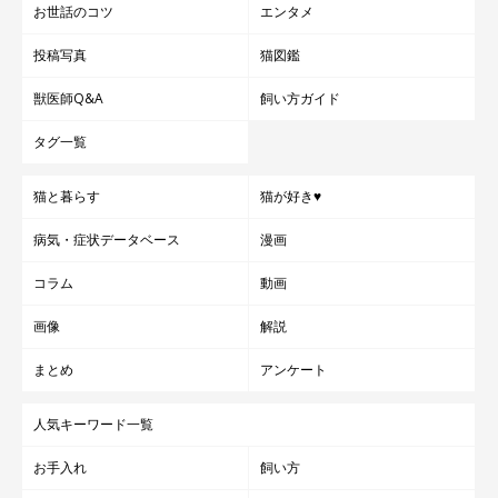
お世話のコツ
エンタメ
投稿写真
猫図鑑
獣医師Q&A
飼い方ガイド
タグ一覧
猫と暮らす
猫が好き♥
病気・症状データベース
漫画
猫たちは17時頃から、夕飯待ちや「夜の運動会」をしているそう
コラム
動画
画像
解説
インテリアはモノトーンで落ち着いたイメージの店内。「猫と遊
んで猫助け」ができる保護猫カフェです。ショッピングの休憩や
まとめ
アンケート
仕事帰りに、猫たちに癒やされて。営業時間が22時までなので、
ゆっくり時間を過ごせます。
人気キーワード一覧
お手入れ
飼い方