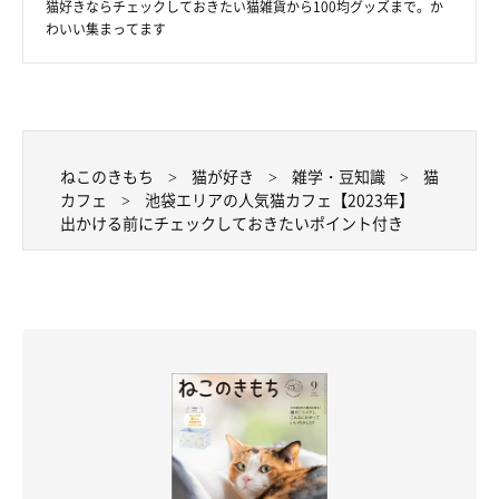
猫好きならチェックしておきたい猫雑貨から100均グッズまで。か
おすすめポイント
わいい集まってます
池袋西口から徒歩1分
10時半と19時半の「ごはんタイム」がシャッターチャンス
ねこのきもち
猫が好き
雑学・豆知識
猫
漫画やドリンクバー、Free Wi-Fi完備
カフェ
池袋エリアの人気猫カフェ【2023年】
出かける前にチェックしておきたいポイント付き