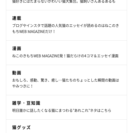
猫好きにはたまらないかわいい猫大集合。猫飼いさんあるあるも
ています。木調の店内や猫たちは清潔感があり、とても居心地の
良いスペース。コンパクトな空間なので猫たちとの距離も近く、
連載
触れ合いやすくなっています。
ブログやインスタで話題の人気猫のエッセイが読めるのはねこのき
もちWEB MAGAZINEだけ！
漫画
ねこのきもちWEB MAGAZINE発！猫だらけの4コマ＆エッセイ漫画
動画
おもしろ、感動、驚き、癒し…猫たちのちょっとした瞬間の動画は
やみつきに！
雑学・豆知識
明日誰かに話したくなる猫にまつわる”あれこれ”ネタはこちら
猫グッズ