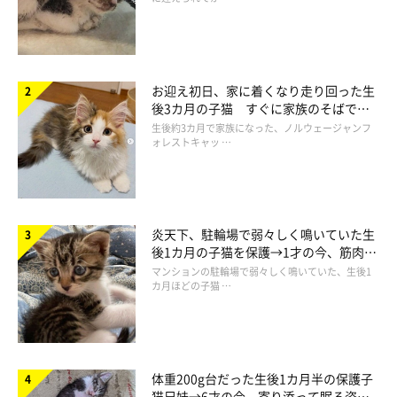
お迎え初日、家に着くなり走り回った生
後3カ月の子猫 すぐに家族のそばで落
ち着く姿に「迎えてよかった」
生後約3カ月で家族になった、ノルウェージャンフ
ォレストキャッ …
炎天下、駐輪場で弱々しく鳴いていた生
後1カ月の子猫を保護→1才の今、筋肉質
でツンデレなコに成長
マンションの駐輪場で弱々しく鳴いていた、生後1
おすすめポイント
カ月ほどの子猫 …
18時～20時30分までディナーの提供ができる
体重200g台だった生後1カ月半の保護子
ドリンク飲み放題、駄菓子食べ放題
猫兄妹→6才の今、寄り添って眠る姿に