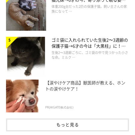
ほっこり！
体重200g台だった2匹の保護子猫。飼い主さんの家
お得なリピート料金あり
族になって …
ゴミ袋に入れられていた生後2〜3週齢の
保護子猫→6才の今は「大黒柱」に！
美しい黒猫に成長した姿にグッとくる
生後2〜3週齢ごろに、ゴミ袋の中で見つかった小さ
な命。ミルク …
【涙やけケア商品】獣医師が教える、ホン
トの涙やけケア！
PR(AIGATE株式会社)
もっと見る
基本情報