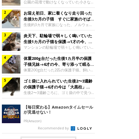
と“姉妹”のような関係に
公園の花壇で動けなくなっていた小さな子
猫。家族に迎えられてから6年、先住猫と
お迎え初日、家に着くなり走り回った
の間には深い絆が育まれていました。保護
当時のティダちゃん。
生後3カ月の子猫 すぐに家族のそばで
@muumuu62197189紹介するのは、
落ち着く姿に「迎えてよかった」
生後約3カ月で家族になった、ノルウェー
X（旧Twitter）ユーザー
ジャンフォレストキャットの子猫。お迎え
@muumuu62197189さんの愛猫・ティダ
炎天下、駐輪場で弱々しく鳴いていた
翌日には、すでに家でくつろぐ様子を見せ
ちゃん（取材時6才）の成長記録です。こ
ていました。お迎え翌日、ベッドでうとう
生後1カ月の子猫を保護→1才の今、筋
ちらは、生後3カ月ごろのティダちゃん。
とするむうちゃんお迎え翌日のむうちゃ
肉質でツンデレなコに成長
マンションの駐輪場で弱々しく鳴いてい
飼い主さんが出会ったのは、夜から大雨に
ん。@umimugi0304紹介するのは、
た、生後1カ月ほどの子猫。家族に迎えら
なると予報されていた日の夕方でした。花
Instagramユーザー@umimugi0304さんの
体重200g台だった生後1カ月半の保護
れてから1年、体も行動も大きく成長しま
壇で動けずにいた子猫保護したばかりのテ
愛猫・むうちゃん（撮影時、生後約3カ月
した。炎天下の駐輪場で鳴いていた小さな
子猫兄妹→6才の今、寄り添って眠る姿
ィダちゃん。@muumuu62197189飼い主
／ノルウェージャンフォレストキャッ
子猫保護当時のモモちゃん。@Kingponzu
にほっこり！
体重200g台だった2匹の保護子猫。飼い主
さんは、公園の
ト）。こちらは、お迎え翌日に撮影された
紹介するのは、X（旧Twitter）ユーザー
さんの家族になってから6年、ともに成長
一枚。ゴハンをお腹いっぱい食べたむうち
@Kingponzuさんの愛猫・モモちゃん（取
ゴミ袋に入れられていた生後2〜3週齢
するなかで、2匹の関係にも少しずつ変化
ゃんは眠くなり、飼い主さん夫婦のベッド
材時1才）の成長記録です。こちらは、モ
が見られました。家族になったばかりの小
の保護子猫→6才の今は「大黒柱」
でうとうとし始めたのだとか。飼い主さ
モちゃんが生後1カ月ごろに撮影された一
さな兄妹猫（写真上から）妹猫・てんちゃ
に！ 美しい黒猫に成長した姿にグッ
生後2〜3週齢ごろに、ゴミ袋の中で見つか
枚。飼い主さんの自宅マンションの駐輪場
ん、兄猫・ラムくん。@ten_ramu紹介す
った小さな命。ミルクから育てられたその
とくる
で鳴いていたところを保護された当時の姿
るのは、X（旧Twitter）ユーザー
子猫は今、家族に欠かせない存在へと成長
【毎日変わる】Amazonタイムセール
です。子猫時代のモモちゃん。
@ten_ramuさんの愛猫・ラムくんとてん
しました。ゴミ袋の中で見つかった、ミニ
が見逃せない！
@Kingponzuその日は気温が35℃を
ちゃん（ともに取材時6才）の成長記録で
モグラのような子猫よちよち歩きをしてい
す。この写真は、お迎えして間もない生後
たころの、生後2〜3週齢ごろのドンちゃ
PR(Amazon)
1カ月半ごろの2匹。当時、ラムくんは260
ん。@doddou_1今回紹介するのは、
Recommended by
グラム、てんちゃんは209グラムと、どち
X（旧Twitter）ユーザー@doddou_1さん
らもとても小さな体でした。2匹
の愛猫・ドンちゃん（取材時、推定6才／