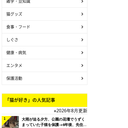
雑学・豆知識
猫グッズ
食事・フード
しぐさ
健康・病気
エンタメ
保護活動
「猫が好き」の人気記事
※2026年8月更新
大雨が迫る夕方、公園の花壇でうずく
まっていた子猫を保護→6年後、先住猫