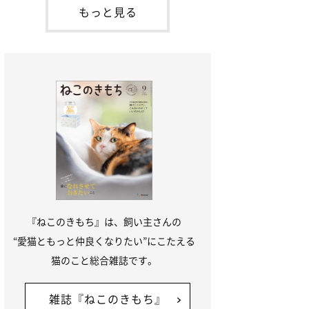
本名：ドミトリー・ドンスコイ）。ドンち
もっと見る
ゃんは、保護猫でした。ドンちゃんが見つ
かったのは、飼い主さんの姉の勤め先の敷
地内でした。ゴミ袋に入れられている
『ねこのきもち』は、飼い主さんの
“愛猫ともっと仲良くなりたい”にこたえる
猫のこと総合雑誌です。
雑誌『ねこのきもち』