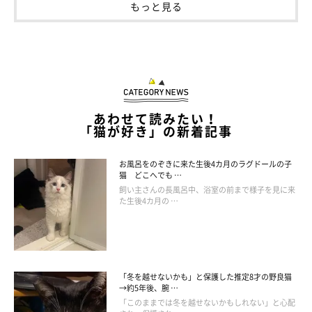
もっと見る
我が家初の単色！シャルトリューの男のコ。まだまだ子猫ちゃ
ん…と思っていたら、うにやもーちゃんに追い付け追い越せの大
きな猫に！何事にも動じないおだやかボーイです♪
2019年4月18日生まれ
あわせて読みたい！
「猫が好き」の新着記事
お風呂をのぞきに来た生後4カ月のラグドールの子
猫 どこへでも …
飼い主さんの長風呂中、浴室の前まで様子を見に来
た生後4カ月の …
「冬を越せないかも」と保護した推定8才の野良猫
→約5年後、腕 …
「このままでは冬を越せないかもしれない」と心配