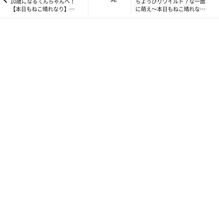
10歳になるてんちゃんへ！
ちょっぴりワイルド？な一面
【本日もねこ晴れなり】
に萌え～本日もねこ晴れなり
vol.400
vol.1～
猫だって人間のように、性格や体質はそれぞれ違いますから『こ
れが絶対正解！』なんてことはありません。だから一匹一匹をき
ちんと見てあげたうえで別々のケアが必要ですし、もちろんその
ぶんお金だってかかります。腹の立つことをされることだってあ
るし、人間より寿命の短い猫を看取るということもしなければな
りません。
でも、それでも、やっぱりワタシは
猫たちと一緒に
いたいんです