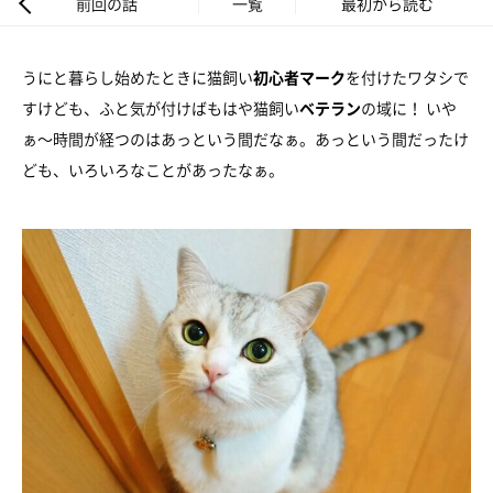
前回の話
一覧
最初から読む
うにと暮らし始めたときに猫飼い
初心者マーク
を付けたワタシで
すけども、ふと気が付けばもはや猫飼い
ベテラン
の域に！ いや
ぁ～時間が経つのはあっという間だなぁ。あっという間だったけ
ども、いろいろなことがあったなぁ。