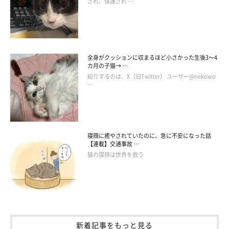
され、保護され …
全身がクッションに収まるほど小さかった生後3～4
カ月の子猫→ …
紹介するのは、X（旧Twitter） ユーザー@nekowo
…
寝顔に癒やされていたのに、急に不安になった話
【連載】交通事故 …
猫の寝顔は世界を救う
新着記事をもっと見る