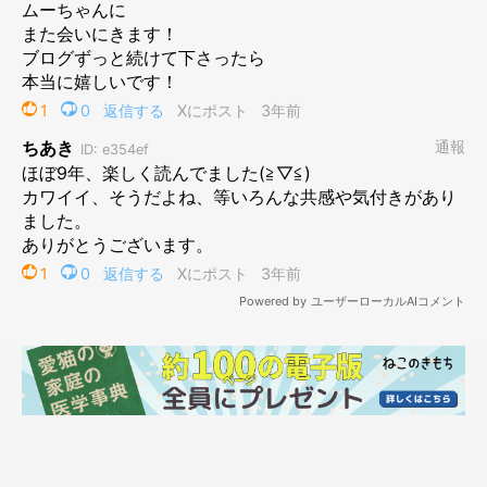
喜びも悲しみもぜ～～～んぶひっくるめて、
猫との暮らしは最高
だ！
と、ベテラン猫飼いとなった今、ワタシは胸をはって言える
なぁと思っておりますよ。
さて、長きに渡り続けさせていただきましたこちらの連載、本日
をもって最終回となります。この連載やブログを読んで、猫って
可愛いなぁ、一緒に暮らしてみたいなぁと少しでも思ってくださ
っていたら、ワタシは幸せです。