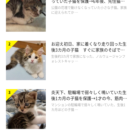
っていた子猫を保護→6年後、先住猫
と“姉妹”のような関係に
公園の花壇で動けなくなっていた小さな子猫。家族
に迎えられてか …
お迎え初日、家に着くなり走り回った生
後3カ月の子猫 すぐに家族のそばで落
ち着く姿に「迎えてよかった」
生後約3カ月で家族になった、ノルウェージャンフ
ォレストキャッ …
プロフィール
うにまむさん
猫ライフを満喫中♪ 猫たちの絶妙な表情をとらえた写真と軽快
炎天下、駐輪場で弱々しく鳴いていた生
後1カ月の子猫を保護→1才の今、筋肉質
な語り口で綴る、ブログ「
うにの秘密基地
」が大人気。
でツンデレなコに成長
マンションの駐輪場で弱々しく鳴いていた、生後1
カ月ほどの子猫 …
うに
元気いっぱい天真爛漫。まんまる黒目がちの目と、もふもふボデ
ィがチャームポイント。現在は天使となってうにまむ家を見守る