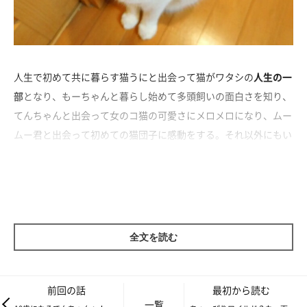
人生で初めて共に暮らす猫うにと出会って猫がワタシの
人生の一
部
となり、もーちゃんと暮らし始めて多頭飼いの面白さを知り、
てんちゃんと出会って女のコ猫の可愛さにメロメロになり、ムー
ムー君と出会って初めての猫団子に感動をする。それ以外にもい
ろいろなことがた～～～くさんあって、猫との生活は楽しいこと
しかない！！と言いたいところなのですが…やはりね、すべてが
楽しいなんていうことは当然なくて。
全文を読む
前回の話
最初から読む
一覧