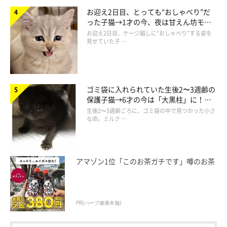
お迎え2日目、とっても“おしゃべり”だ
永遠の王子様。
った子猫→1才の今、夜は甘えん坊モー
2005年4月19日ー2016年1月27日
ドになるコに成長！
お迎え2日目、ケージ越しに“おしゃべり”する姿を
見せていた子 …
ももじろう
通称もーちゃん。ブラッシング大好き、パワフルおじいちゃん。
大きなボディーと大きな心は、しっかりとムームーに受け継がれ
ゴミ袋に入れられていた生後2〜3週齢の
ています。
保護子猫→6才の今は「大黒柱」に！
美しい黒猫に成長した姿にグッとくる
生後2〜3週齢ごろに、ゴミ袋の中で見つかった小さ
2002年9月10日ー2019年9月20日
な命。ミルク …
てんてん
通称てんちゃん。うにまむ家初の小ぶりな女のコは、生まれなが
アマゾン1位「このお茶ガチです」噂のお茶
らのアイドル気質！ 今日もみんなを虜にすべく『カワイイ』を
惜しみなく振りまいております。
2013年8月1日生まれ(推定)
PR(ハーブ健康本舗)
ムームー