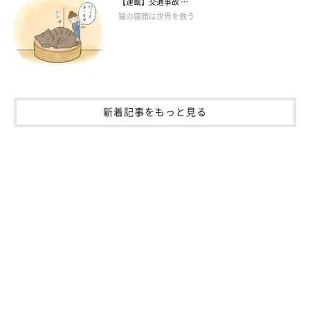
【連載】交通事故 …
した人も多いのではないでしょうか。
猫の寝顔は世界を救う
撮影当時の様子を飼い主さんに聞くと、どんぐりくんは
ごはんを
食べて毛づくろいが終わると、ゴロゴロと喉を鳴らしながら近く
までやってきた
のだそうです。
新着記事をもっと見る
飼い主さん：
「ごはんをくれた飼い主への感謝の気持ちなのか、“いいスペー
ス”だと思ったのか、コロンッと丸くなって心地良さそうに眠っ
てしまったんです」
あのようにスヤスヤと眠るどんぐりくんの姿を見てしまったら、
なかなか動くことができないかもしれませんが、背中から感じる
どんぐりくんの温もりで、飼い主さんはきっと幸せな気持ちだっ
たことでしょうね！