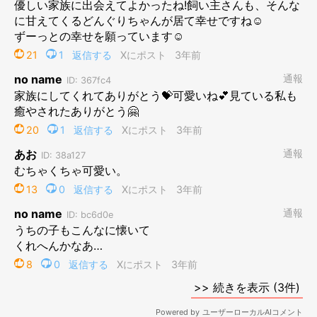
ぴとっ♡
@donguri_manchi
飼い主さんに
ぴとっ
と密着して、丸くなっちゃいました。どうや