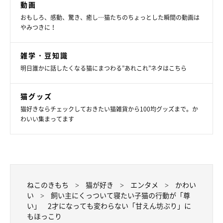
動画
おもしろ、感動、驚き、癒し…猫たちのちょっとした瞬間の動画は
やみつきに！
雑学・豆知識
明日誰かに話したくなる猫にまつわる”あれこれ”ネタはこちら
猫グッズ
猫好きならチェックしておきたい猫雑貨から100均グッズまで。か
わいい集まってます
子猫時代のどんぐりくん
@donguri_manchi
ねこのきもち
猫が好き
エンタメ
かわい
い
飼い主にくっついて寝たい子猫の行動が「尊
い」 2才になっても変わらない「甘えん坊ぶり」に
なでられることが大好きなどんぐりくんは、とにかく甘えん坊な
もほっこり
性格とのこと。飼い主さんが仕事をしているときや、食事のと