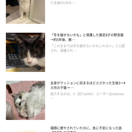
た生後4カ月の …
「冬を越せないかも」と保護した推定8才の野良猫
→約5年後、腕 …
「このままでは冬を越せないかもしれない」と心配
され、保護され …
全身がクッションに収まるほど小さかった生後3～4
カ月の子猫→ …
紹介するのは、X（旧Twitter） ユーザー@nekowo
…
@donguri_manchi
先ほどの投稿は、2021年2月に投稿されていたもの。飼い主さん
とどんぐりくんの素敵な信頼関係がうかがえる動画に、ほっこり
寝顔に癒やされていたのに、急に不安になった話