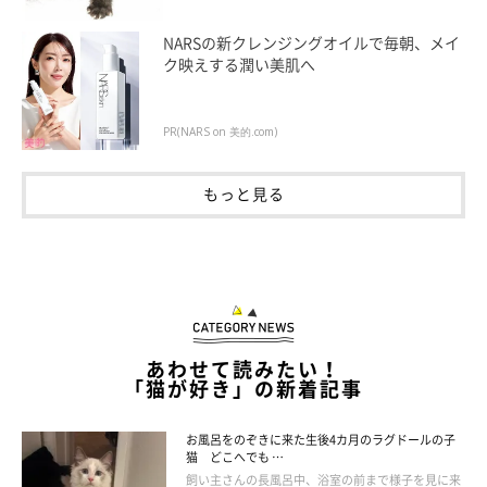
NARSの新クレンジングオイルで毎朝、メイ
ク映えする潤い美肌へ
PR(NARS on 美的.com)
もっと見る
どんぐりくんについて、飼い主さんに話を聞
いた
あわせて読みたい！
「猫が好き」の新着記事
お風呂をのぞきに来た生後4カ月のラグドールの子
猫 どこへでも …
飼い主さんの長風呂中、浴室の前まで様子を見に来