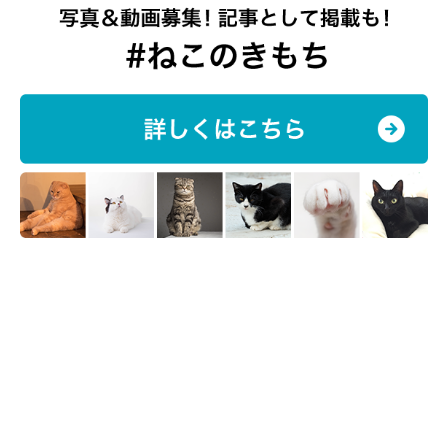
@donguri_manchi
あれから健やかに成長していき、どんぐりくんは現在2才になり
ました。飼い主さんはどんぐりくんと一緒に過ごすなかで、
「人
の言葉がわかるようになってきているのでは」
と感じることがよ
くあるのだとか。そのような場面で、どんぐりくんの成長を感じ
ると話します。
飼い主さん：
「絶対に理解しているなと思うのは、『ごはん』『ママ』『パ
パ』『どんぐ』『どんぐり』『かに』『ちゅ〜る』。
どんぐりは好きなものは覚えているようで、たとえば
『ごは
ん！』
と呼びかけると、寝ていようが隠れていようが、ゴロゴロ
喉を鳴らしてくるのでおもしろいです。