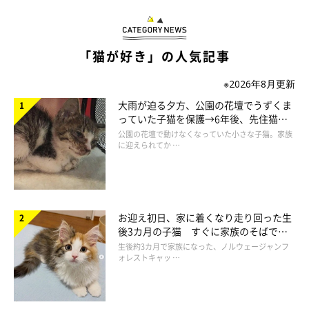
「可愛いが大渋滞」
「猫が好き」の人気記事
※2026年8月更新
大雨が迫る夕方、公園の花壇でうずくま
っていた子猫を保護→6年後、先住猫
と“姉妹”のような関係に
公園の花壇で動けなくなっていた小さな子猫。家族
に迎えられてか …
お迎え初日、家に着くなり走り回った生
後3カ月の子猫 すぐに家族のそばで落
ち着く姿に「迎えてよかった」
生後約3カ月で家族になった、ノルウェージャンフ
ォレストキャッ …
すやぁ…♡
@donguri_manchi