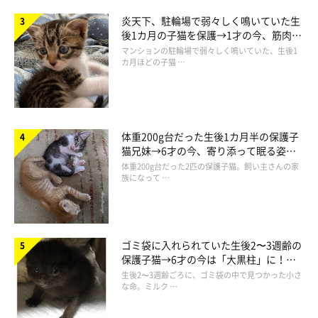
飼い主さんの体温を感じていると、やっぱり安心するのでしょう
炎天下、駐輪場で弱々しく鳴いていた生
後1カ月の子猫を保護→1才の今、筋肉質
か。幸せそうにスヤスヤと眠るどんぐりくんの姿に、胸キュンが
でツンデレなコに成長
マンションの駐輪場で弱々しく鳴いていた、生後1
止まりません。
カ月ほどの子猫 …
投稿を見たTwitterユーザーからは、
「めちゃくちゃ可愛いで
す 尊い」「くうぅ〜〜愛おし過ぎる〜！！羨ましいーー！」
「可愛いが大渋滞」
などとコメントが寄せられていました。
体重200g台だった生後1カ月半の保護子
猫兄妹→6才の今、寄り添って眠る姿に
ほっこり！
体重200g台だった2匹の保護子猫。飼い主さんの家
族になって …
くっついて寝たいらしい
pic.twitter.com/yqvlyfagJm
— どんぐり (@donguri_manchi)
February 21, 2021
ゴミ袋に入れられていた生後2〜3週齢の
保護子猫→6才の今は「大黒柱」に！
美しい黒猫に成長した姿にグッとくる
生後2〜3週齢ごろに、ゴミ袋の中で見つかった小さ
な命。ミルク …