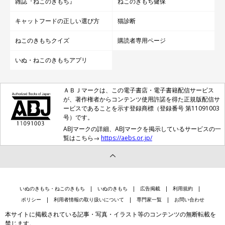
雑誌『ねこのきもち』
ねこのきもち健保
キャットフードの正しい選び方
猫診断
ねこのきもちクイズ
購読者専用ページ
いぬ・ねこのきもちアプリ
ＡＢＪマークは、この電子書店・電子書籍配信サービス
が、著作権者からコンテンツ使用許諾を得た正規版配信サ
ービスであることを示す登録商標（登録番号 第11091003
号）です。
ABJマークの詳細、ABJマークを掲示しているサービスの一
覧はこちら→
https://aebs.or.jp/
いぬのきもち・ねこのきもち
いぬのきもち
広告掲載
利用規約
ポリシー
利用者情報の取り扱いについて
専門家一覧
お問い合わせ
本サイトに掲載されている記事・写真・イラスト等のコンテンツの無断転載を
禁じます。