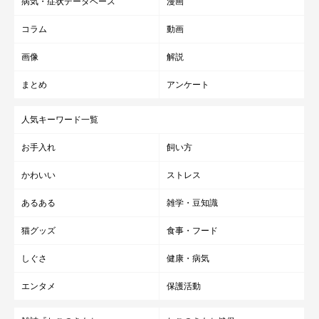
病気・症状データベース
漫画
コラム
動画
画像
解説
まとめ
アンケート
「撫でるまでずっとこれ」
@donguri_manchi
人気キーワード一覧
そんなどんぐりくんは
「相変わらずごはんとママが大好き」
だと
お手入れ
飼い方
いい、日常ではほっこりする光景が見られるそうです。
かわいい
ストレス
あるある
雑学・豆知識
飼い主さん：
「仕事中や食事中など、どんぐりはこちらの都合お構いなしで
猫グッズ
食事・フード
『自分がなでてほしいタイミング』で、まんまるの頭を私の目の
しぐさ
健康・病気
前に
もってきます。なでてあげるまでその場を動かないので、つ
い笑ってしまいますね」
エンタメ
保護活動