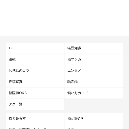
最近では、口をぱくぱくさせて喋ろうとするようなしぐさを見せ
ることも。朝にそのような光景を見たら、
『おはよう』
と言って
くれているのかな、なんて思ったりもします」
TOP
猫豆知識
連載
猫マンガ
お世話のコツ
エンタメ
投稿写真
猫図鑑
獣医師Q&A
飼い方ガイド
タグ一覧
猫と暮らす
猫が好き♥