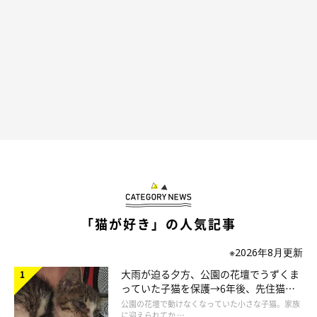
のときはなかなか進みませんでした（笑）」
とのエピソードも。
また、先ほど紹介した投稿について、飼い主さんはこう振り返っ
ていました。
飼い主さん：
「背中からは
『なでろ〜〜』
という圧を感じました…（笑） 今
日はかまってほしがりさんの日だと思い、ほっこりしながらその
まま背中やおしり、後頭部を20分ほどなでたりトントンしたりし
ていました。
「猫が好き」の人気記事
おはぎは、眠いときやごはんのとき以外はいつでも
『なでてなで
※2026年8月更新
て〜』
とアピールしてくる甘えん坊さんなので、優先してほしか
大雨が迫る夕方、公園の花壇でうずくま
ったのかなと思っています」
っていた子猫を保護→6年後、先住猫
と“姉妹”のような関係に
公園の花壇で動けなくなっていた小さな子猫。家族
に迎えられてか …