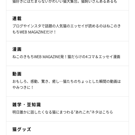
猫好きにはたまらないかわいい猫大集合。猫飼いさんあるあるも
連載
ブログやインスタで話題の人気猫のエッセイが読めるのはねこのき
もちWEB MAGAZINEだけ！
漫画
ねこのきもちWEB MAGAZINE発！猫だらけの4コマ＆エッセイ漫画
動画
おもしろ、感動、驚き、癒し…猫たちのちょっとした瞬間の動画は
やみつきに！
雑学・豆知識
明日誰かに話したくなる猫にまつわる”あれこれ”ネタはこちら
猫グッズ