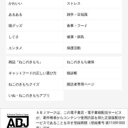
かわいい
ストレス
あるある
雑学・豆知識
猫グッズ
食事・フード
しぐさ
健康・病気
エンタメ
保護活動
雑誌『ねこのきもち』
ねこのきもち健保
キャットフードの正しい選び方
猫診断
ねこのきもちクイズ
購読者専用ページ
いぬ・ねこのきもちアプリ
ＡＢＪマークは、この電子書店・電子書籍配信サービス
が、著作権者からコンテンツ使用許諾を得た正規版配信サ
ービスであることを示す登録商標（登録番号 第11091003
号）です。