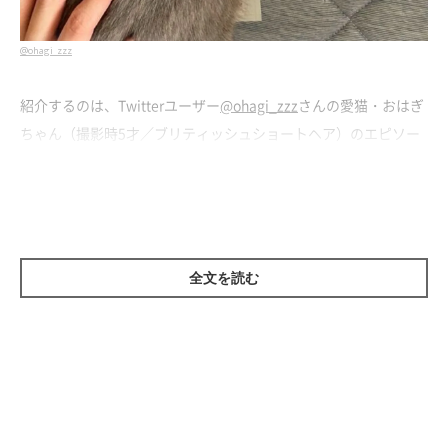
@ohagi_zzz
紹介するのは、Twitterユーザー
@ohagi_zzz
さんの愛猫・おはぎ
ちゃん（撮影時5才／ブリティッシュショートヘア）のエピソー
ド。
とある日、帰宅して一息ついた飼い主さんは、届いていた郵便物
をカーペットの上に置いて中身を確認しようとしたそう。すると
その直後、おはぎちゃんがキッチンカウンターから飛び降りてき
全文を読む
て、
迷うことなく郵便物の上に“ぎゅむっ”と座り込んだ
といいま
す。
郵便物の上ですぐに香箱座りをしてくつろぎ始めたという、おは
ぎちゃん。なんとも可愛らしい後ろ姿ですが、これでは郵便物の
中身を確認できませんね（笑）