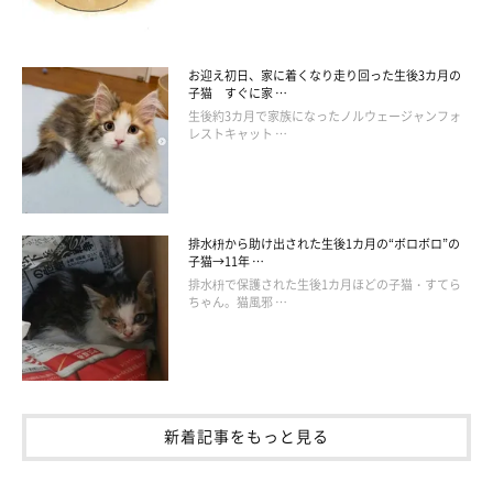
お迎え初日、家に着くなり走り回った生後3カ月の
子猫 すぐに家 …
生後約3カ月で家族になったノルウェージャンフォ
レストキャット …
排水枡から助け出された生後1カ月の“ボロボロ”の
子猫→11年 …
排水枡で保護された生後1カ月ほどの子猫・すてら
ちゃん。猫風邪 …
新着記事をもっと見る