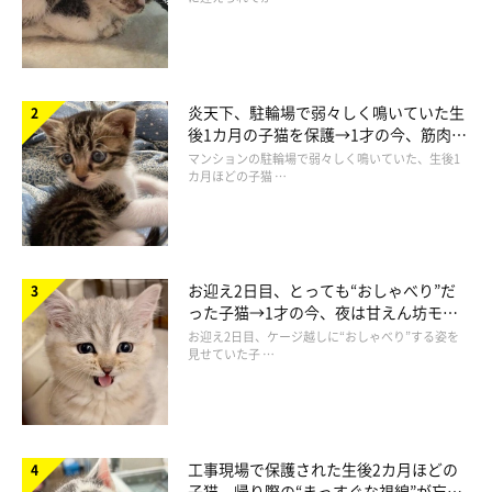
炎天下、駐輪場で弱々しく鳴いていた生
後1カ月の子猫を保護→1才の今、筋肉質
でツンデレなコに成長
マンションの駐輪場で弱々しく鳴いていた、生後1
カ月ほどの子猫 …
お迎え2日目、とっても“おしゃべり”だ
った子猫→1才の今、夜は甘えん坊モー
ドになるコに成長！
お迎え2日目、ケージ越しに“おしゃべり”する姿を
見せていた子 …
工事現場で保護された生後2カ月ほどの
「帰宅後の至福時間」
子猫 帰り際の“まっすぐな視線”が忘れ