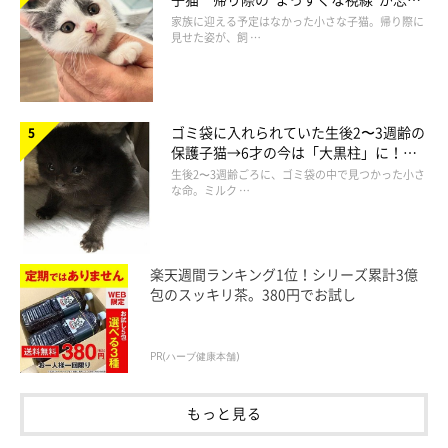
られず、家族の一員に
@ohagi_zzz
家族に迎える予定はなかった小さな子猫。帰り際に
見せた姿が、飼 …
甘えん坊で飼い主さんのことが大好きなおはぎちゃん。今日も飼
い主さんをキュンとさせるような甘えっぷりを見せていることで
しょうね！
ゴミ袋に入れられていた生後2〜3週齢の
保護子猫→6才の今は「大黒柱」に！
美しい黒猫に成長した姿にグッとくる
生後2〜3週齢ごろに、ゴミ袋の中で見つかった小さ
写真提供・取材協力／Twitter（
@ohagi_zzz
さん）
な命。ミルク …
※この記事は投稿者さまにご了承をいただいたうえで制作してい
ます。
取材・文／雨宮カイ
楽天週間ランキング1位！シリーズ累計3億
包のスッキリ茶。380円でお試し
PR(ハーブ健康本舗)
もっと見る