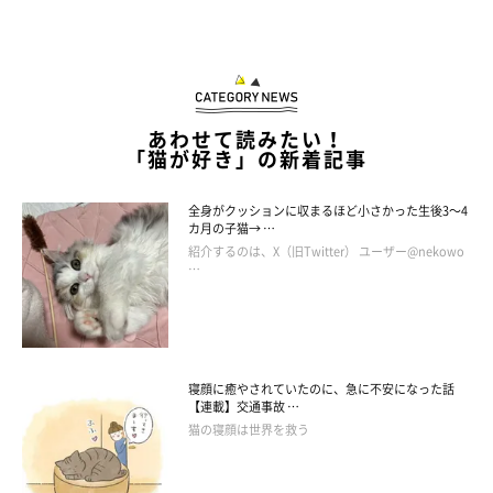
あわせて読みたい！
「猫が好き」の新着記事
全身がクッションに収まるほど小さかった生後3～4
カ月の子猫→ …
紹介するのは、X（旧Twitter） ユーザー@nekowo
…
寝顔に癒やされていたのに、急に不安になった話
【連載】交通事故 …
猫の寝顔は世界を救う