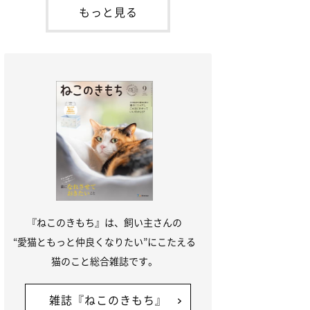
本名：ドミトリー・ドンスコイ）。ドンち
もっと見る
ゃんは、保護猫でした。ドンちゃんが見つ
かったのは、飼い主さんの姉の勤め先の敷
地内でした。ゴミ袋に入れられている
『ねこのきもち』は、飼い主さんの
“愛猫ともっと仲良くなりたい”にこたえる
猫のこと総合雑誌です。
雑誌『ねこのきもち』