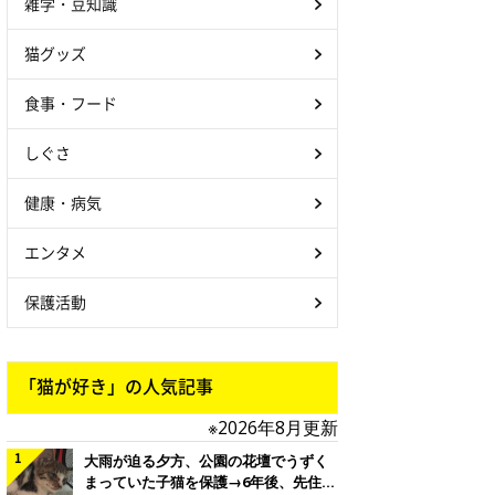
雑学・豆知識
猫グッズ
食事・フード
しぐさ
健康・病気
エンタメ
保護活動
「猫が好き」の人気記事
※2026年8月更新
大雨が迫る夕方、公園の花壇でうずく
まっていた子猫を保護→6年後、先住猫