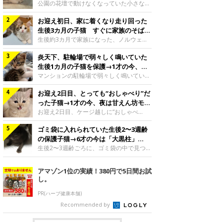
と“姉妹”のような関係に
公園の花壇で動けなくなっていた小さな子
猫。家族に迎えられてから6年、先住猫と
お迎え初日、家に着くなり走り回った
の間には深い絆が育まれていました。保護
当時のティダちゃん。
生後3カ月の子猫 すぐに家族のそばで
@muumuu62197189紹介するのは、
落ち着く姿に「迎えてよかった」
生後約3カ月で家族になった、ノルウェー
X（旧Twitter）ユーザー
ジャンフォレストキャットの子猫。お迎え
@muumuu62197189さんの愛猫・ティダ
炎天下、駐輪場で弱々しく鳴いていた
翌日には、すでに家でくつろぐ様子を見せ
ちゃん（取材時6才）の成長記録です。こ
ていました。お迎え翌日、ベッドでうとう
生後1カ月の子猫を保護→1才の今、筋
ちらは、生後3カ月ごろのティダちゃん。
とするむうちゃんお迎え翌日のむうちゃ
肉質でツンデレなコに成長
マンションの駐輪場で弱々しく鳴いてい
飼い主さんが出会ったのは、夜から大雨に
ん。@umimugi0304紹介するのは、
た、生後1カ月ほどの子猫。家族に迎えら
なると予報されていた日の夕方でした。花
Instagramユーザー@umimugi0304さんの
お迎え2日目、とっても“おしゃべり”だ
れてから1年、体も行動も大きく成長しま
壇で動けずにいた子猫保護したばかりのテ
愛猫・むうちゃん（撮影時、生後約3カ月
した。炎天下の駐輪場で鳴いていた小さな
った子猫→1才の今、夜は甘えん坊モー
ィダちゃん。@muumuu62197189飼い主
／ノルウェージャンフォレストキャッ
子猫保護当時のモモちゃん。@Kingponzu
ドになるコに成長！
お迎え2日目、ケージ越しに“おしゃべ
さんは、公園の
ト）。こちらは、お迎え翌日に撮影された
紹介するのは、X（旧Twitter）ユーザー
り”する姿を見せていた子猫。1才になった
一枚。ゴハンをお腹いっぱい食べたむうち
@Kingponzuさんの愛猫・モモちゃん（取
ゴミ袋に入れられていた生後2〜3週齢
今も見せる愛らしい姿にキュンとします。
ゃんは眠くなり、飼い主さん夫婦のベッド
材時1才）の成長記録です。こちらは、モ
お迎え2日目、ケージ越しに何かを伝える
の保護子猫→6才の今は「大黒柱」
でうとうとし始めたのだとか。飼い主さ
モちゃんが生後1カ月ごろに撮影された一
ももちゃん“おしゃべり”なももちゃん。
に！ 美しい黒猫に成長した姿にグッ
生後2〜3週齢ごろに、ゴミ袋の中で見つか
枚。飼い主さんの自宅マンションの駐輪場
@poocoonyan紹介するのは、Instagram
った小さな命。ミルクから育てられたその
とくる
で鳴いていたところを保護された当時の姿
ユーザー@poocoonyanさんの愛猫・もも
子猫は今、家族に欠かせない存在へと成長
アマゾン1位の実績！380円で5日間お試
です。子猫時代のモモちゃん。
ちゃん（取材時1才／マンチカン）です。
しました。ゴミ袋の中で見つかった、ミニ
し。
@Kingponzuその日は気温が35℃を
こちらの動画は、ももちゃんが生後2カ月
モグラのような子猫よちよち歩きをしてい
を過ぎたころ、お迎え2日目に撮影された
たころの、生後2〜3週齢ごろのドンちゃ
PR(ハーブ健康本舗)
もの。新しい環境にゆっくり慣れてもらう
ん。@doddou_1今回紹介するのは、
Recommended by
ため、当時はケージの中で過ごしていまし
X（旧Twitter）ユーザー@doddou_1さん
た。鳴いてアピールするももち
の愛猫・ドンちゃん（取材時、推定6才／