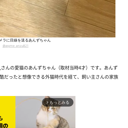
メラに目線を送るあんずちゃん
@asyme_anzu821
1
さんの愛猫のあんずちゃん（取材当時4才）です。あんず
酷だったと想像できる外猫時代を経て、飼い主さんの家族
もっとみる
arrow_forward_ios