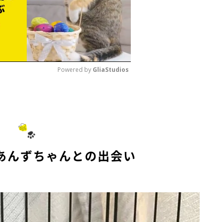
Powered by 
GliaStudios
M
u
t
e
あんずちゃんとの出会い