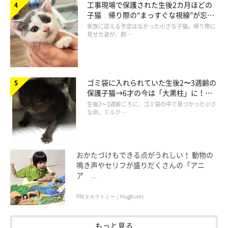
工事現場で保護された生後2カ月ほどの
子猫 帰り際の“まっすぐな視線”が忘れ
られず、家族の一員に
家族に迎える予定はなかった小さな子猫。帰り際に
見せた姿が、飼 …
ゴミ袋に入れられていた生後2〜3週齢の
保護子猫→6才の今は「大黒柱」に！
美しい黒猫に成長した姿にグッとくる
生後2〜3週齢ごろに、ゴミ袋の中で見つかった小さ
な命。ミルク …
おかたづけもできる点がうれしい！ 動物の
鳴き声やセリフが盛りだくさんの「アニ
ア ...
PR(タカラトミー｜Hugkum)
もっと見る