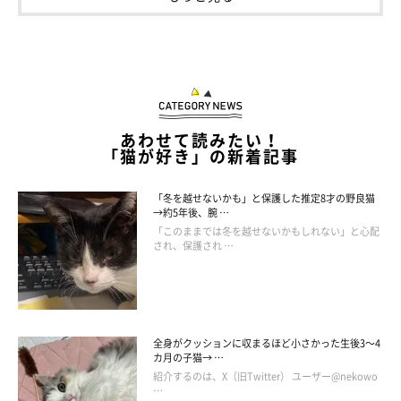
あわせて読みたい！
「猫が好き」の新着記事
「冬を越せないかも」と保護した推定8才の野良猫
→約5年後、腕 …
「このままでは冬を越せないかもしれない」と心配
され、保護され …
全身がクッションに収まるほど小さかった生後3～4
カ月の子猫→ …
紹介するのは、X（旧Twitter） ユーザー@nekowo
…