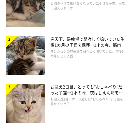
と“姉妹”のような関係に
公園の花壇で動けなくなっていた小さな子猫。家族
に迎えられてか …
炎天下、駐輪場で弱々しく鳴いていた生
後1カ月の子猫を保護→1才の今、筋肉質
でツンデレなコに成長
マンションの駐輪場で弱々しく鳴いていた、生後1
カ月ほどの子猫 …
お迎え2日目、とっても“おしゃべり”だ
った子猫→1才の今、夜は甘えん坊モー
ドになるコに成長！
お迎え2日目、ケージ越しに“おしゃべり”する姿を
見せていた子 …