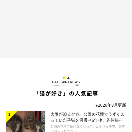
別の日の虎三郎くん。
@TH82624015
「猫が好き」の人気記事
投稿を見たXユーザーさんからは、
「心配してくれてる表情羨ま
※2026年8月更新
しいです」「パパの事心配なんだね かわいい」「見守り♡」
大雨が迫る夕方、公園の花壇でうずくま
「うちの子もいつもお風呂の時見守ってくれます。愛を感じま
っていた子猫を保護→6年後、先住猫
す 感謝」
などのコメントが。
と“姉妹”のような関係に
公園の花壇で動けなくなっていた小さな子猫。家族
に迎えられてか …