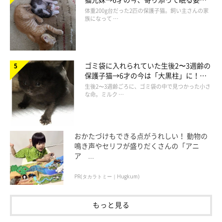
実は大のママっ子!?
ほっこり！
体重200g台だった2匹の保護子猫。飼い主さんの家
族になって …
ゴミ袋に入れられていた生後2〜3週齢の
保護子猫→6才の今は「大黒柱」に！
美しい黒猫に成長した姿にグッとくる
生後2〜3週齢ごろに、ゴミ袋の中で見つかった小さ
な命。ミルク …
おかたづけもできる点がうれしい！ 動物の
鳴き声やセリフが盛りだくさんの「アニ
ア ...
PR(タカラトミー｜Hugkum)
もっと見る