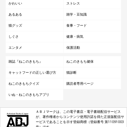
かわいい
ストレス
あるある
雑学・豆知識
猫グッズ
食事・フード
しぐさ
健康・病気
エンタメ
保護活動
雑誌『ねこのきもち』
ねこのきもち健保
キャットフードの正しい選び方
猫診断
ねこのきもちクイズ
購読者専用ページ
いぬ・ねこのきもちアプリ
ＡＢＪマークは、この電子書店・電子書籍配信サービス
が、著作権者からコンテンツ使用許諾を得た正規版配信サ
ービスであることを示す登録商標（登録番号 第11091003
号）です。