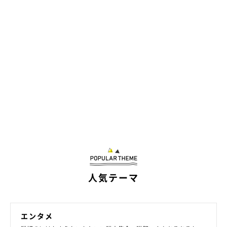
関連記事:
車の音で「ママが帰ってきた」と気づいた猫
ソワソワしながら玄関に行きお出迎えする姿に
「愛を感じる」「愛おしい」
耳を澄ましてあたりをキョロキョロしているのは、X（旧Twitter）
ユーザー@TH82624015さんの愛猫・虎三郎くん（撮影時8才）。な
んだかソワソワしている虎三郎くんですが、このとき外から聞こえ
る車の音に反応していたのだとか。愛らしい虎三郎くんの行動につ
いて、飼い主さんに話を聞きました。
写真提供・取材協力／
@TH82624015
さん／X（旧Twitter）
取材・文／雨宮カイ
※この記事は投稿者さまに取材し、了承の上制作したものです。
2025年8月時点の情報であり、現在と異なる場合があります。
人気テーマ
エンタメ