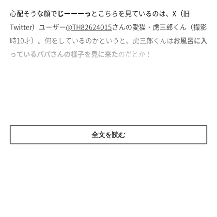
心配そうな顔で
じーーーっ
とこちらを見ているのは、X（旧
Twitter）ユーザー
@TH82624015
さんの愛猫・虎三郎くん（撮影
時10才）。何をしているのかというと、虎三郎くんは
お風呂に入
っているパパさんの様子を見に来た
のだとか！
お迎えしてすぐのころから見られる習慣
全文を読む