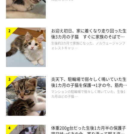
また、4.8万件の「いいね」（2025年8月21日時点）がつくな
ど、大きな反響がありました。
お迎え初日、家に着くなり走り回った生
後3カ月の子猫 すぐに家族のそばで落
ち着く姿に「迎えてよかった」
生後約3カ月で家族になった、ノルウェージャンフ
ォレストキャッ …
炎天下、駐輪場で弱々しく鳴いていた生
後1カ月の子猫を保護→1才の今、筋肉質
でツンデレなコに成長
マンションの駐輪場で弱々しく鳴いていた、生後1
カ月ほどの子猫 …
体重200g台だった生後1カ月半の保護子
猫兄妹→6才の今、寄り添って眠る姿に