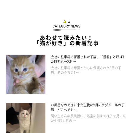
あわせて読みたい！
「ママをガン見してます」
「猫が好き」の新着記事
@TH82624015
会社の駐車場で保護された子猫、「暴君」と呼ばれ
パパさんのことを心配していた虎三郎くんですが、実は
「大のマ
た時期も→2才 …
会社の駐車場で母猫とともに保護された6匹の子
マっ子」
とのこと。寝るときはママさんの布団に入って眠り、家
猫。そのうちの1 …
族が帰宅したときに出迎えるのも「ママだけ」なのだそうです
（笑）
お風呂をのぞきに来た生後4カ月のラグドールの子
猫 どこへでも …
飼い主さんの長風呂中、浴室の前まで様子を見に来
た生後4カ月の …