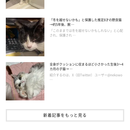
「冬を越せないかも」と保護した推定8才の野良猫
→約5年後、腕 …
「このままでは冬を越せないかもしれない」と心配
され、保護され …
全身がクッションに収まるほど小さかった生後3～4
カ月の子猫→ …
ごろ〜ん。
紹介するのは、X（旧Twitter） ユーザー@nekowo
@TH82624015
…
パパさんのお風呂の見守りや、ママさんの帰宅のお出迎えなど、
日常のささいな瞬間にそっと寄り添ってくれる虎三郎くん。パパ
さんは
「虎三郎のいない生活は今では考えられないほど、尊い存
新着記事をもっと見る
在です」
と話しており、虎三郎くんの優しさと愛情を改めて感じ
ているそうです。