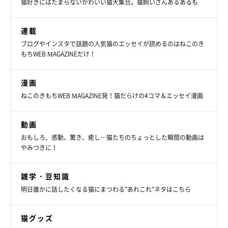
猫好きにはたまらないかわいい猫大集合。猫飼いさんあるあるも
連載
ブログやインスタで話題の人気猫のエッセイが読めるのはねこのき
もちWEB MAGAZINEだけ！
漫画
ねこのきもちWEB MAGAZINE発！猫だらけの4コマ＆エッセイ漫画
動画
おもしろ、感動、驚き、癒し…猫たちのちょっとした瞬間の動画は
やみつきに！
雑学・豆知識
明日誰かに話したくなる猫にまつわる”あれこれ”ネタはこちら
猫グッズ