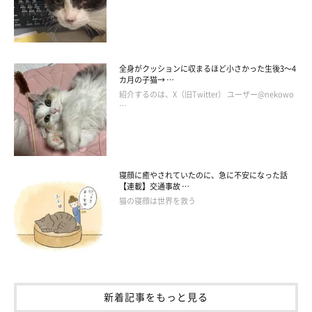
にゃーちゃんとのこれからがとっても楽しみですね。
全身がクッションに収まるほど小さかった生後3～4
写真提供・取材協力／
＠siberian_nya_
さん／Instagram
カ月の子猫→ …
取材・文／長谷部サチ
紹介するのは、X（旧Twitter） ユーザー@nekowo
…
※この記事は投稿者さまに取材し、了承の上制作したものです。
2025年10月時点の情報であり、現在と異なる場合があります。
寝顔に癒やされていたのに、急に不安になった話
【連載】交通事故 …
猫の寝顔は世界を救う
新着記事をもっと見る