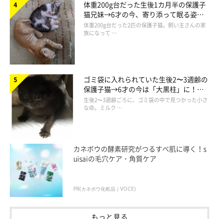
体重200g台だった生後1カ月半の保護子
猫兄妹→6才の今、寄り添って眠る姿に
ほっこり！
体重200g台だった2匹の保護子猫。飼い主さんの家
族になって …
ゴミ袋に入れられていた生後2〜3週齢の
保護子猫→6才の今は「大黒柱」に！
美しい黒猫に成長した姿にグッとくる
生後2〜3週齢ごろに、ゴミ袋の中で見つかった小さ
な命。ミルク …
にゃーちゃんとの今後
カネボウの酵素研究がつるすべ肌に導く！s
uisaiの毛穴ケア・角質ケア
PR(カネボウ化粧品｜VOCE)
もっと見る