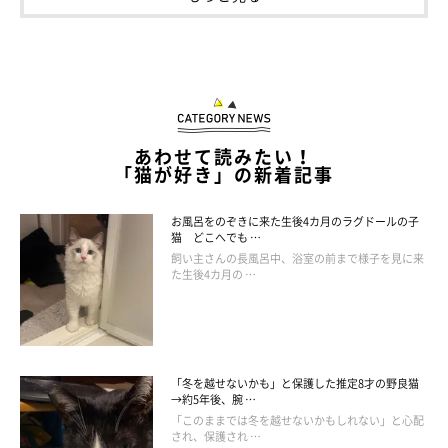
あわせて読みたい！
「猫が好き」の新着記事
気持ちよさそうに眠るにゃーちゃん 見ているだけで癒やされる
＠siberian_nya_
お風呂をのぞきに来た生後4カ月のラグドールの子
猫 どこへでも …
飼い主さんの長風呂中、浴室の前まで様子を見に来
最後に、にゃーちゃんと今後どう暮らしていきたいか、飼い主さ
た生後4カ月の …
んにお聞きしました。
飼い主さん：
「にゃーちゃんがおうちに来てくれて本当によかったと思います
「冬を越せないかも」と保護した推定8才の野良猫
→約5年後、腕 …
し、大切な家族です。にゃーちゃんの成長を一番近くで見守り、
「このままでは冬を越せないかもしれない」と心配
家族の一員として一緒にのんびり暮らしていきたいです」
され、保護され …