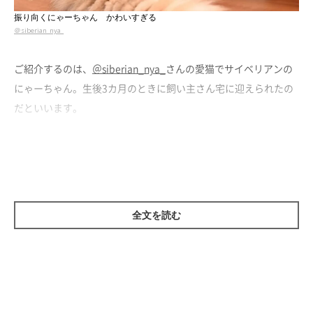
振り向くにゃーちゃん かわいすぎる
＠siberian_nya_
ご紹介するのは、
＠siberian_nya_
さんの愛猫でサイベリアンの
にゃーちゃん。生後3カ月のときに飼い主さん宅に迎えられたの
だといいます。
お迎え当初のにゃーちゃんの様子について伺うと、飼い主さんは
こう教えてくれました。
飼い主さん：
全文を読む
「初めておうちに来たときは、おどおどしながら家の中を探検し
ていました。また、当初はケージの中にいることが多かったです
ね。徐々に慣れていくと、子どもと一緒に追いかけっこするな
ど、活発に動くようになりました」