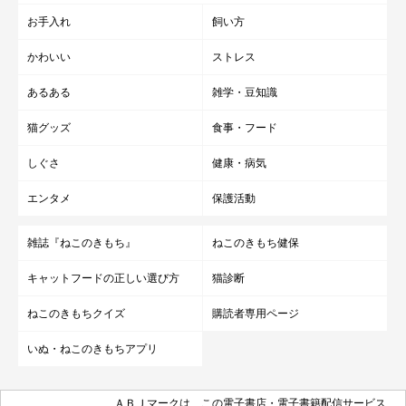
お手入れ
飼い方
かわいい
ストレス
あるある
雑学・豆知識
猫グッズ
食事・フード
しぐさ
健康・病気
エンタメ
保護活動
雑誌『ねこのきもち』
ねこのきもち健保
キャットフードの正しい選び方
猫診断
ねこのきもちクイズ
購読者専用ページ
いぬ・ねこのきもちアプリ
ＡＢＪマークは、この電子書店・電子書籍配信サービス