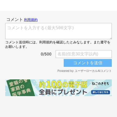
玄関でゴロンとするにゃーちゃん
＠siberian_nya_
飼い主さんによると、にゃーちゃんはもうすぐ生後9カ月になる
そうです。そんなにゃーちゃんの近頃の様子については、こんな
ことをお話ししてくれました。
飼い主さん：
「最近はケージの外で過ごすようになり、自分のお気に入りの場
所を見つけて落ち着いています。どうやら、窓際と玄関がお気に
入りのようで、そこでおなかを出してすやすや寝ている姿がとて
も愛らしいです。
また、名前を呼ぶとゴロリとおなかを見せてくれるのですが、そ
の姿にもうメロメロですね」