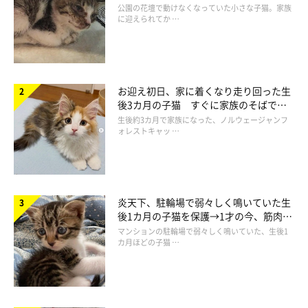
と“姉妹”のような関係に
公園の花壇で動けなくなっていた小さな子猫。家族
に迎えられてか …
オトナっぽくなった？ にゃーちゃんの最近の様子
＠siberian_nya_
お迎え初日、家に着くなり走り回った生
後3カ月の子猫 すぐに家族のそばで落
飼い主さん：
ち着く姿に「迎えてよかった」
生後約3カ月で家族になった、ノルウェージャンフ
ォレストキャッ …
「性格は好奇心旺盛で愛嬌たっぷり。私の帰宅を玄関前で待って
くれるなど、毎日癒やされています。
袋をガサガサするとおやつをもらえると思い近づいてくるのです
炎天下、駐輪場で弱々しく鳴いていた生
が、こうした姿も成長のひとつかなと思っています（笑）」
後1カ月の子猫を保護→1才の今、筋肉質
でツンデレなコに成長
マンションの駐輪場で弱々しく鳴いていた、生後1
カ月ほどの子猫 …