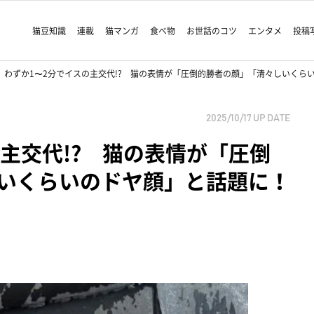
猫豆知識
連載
猫マンガ
食べ物
お世話のコツ
エンタメ
投稿
わずか1〜2分でイスの主交代!? 猫の表情が「圧倒的勝者の顔」「清々しいくら
2025/10/17
UP DATE
主交代!? 猫の表情が「圧倒
いくらいのドヤ顔」と話題に！