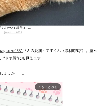
ずくんがいる場所は……
@kagisuzu0531
agisuzu0531
さんの愛猫・すずくん（取材時9才）。座っ
、“ドヤ顔”にも見えます。
しょうか——。
もっとみる
arrow_forward_ios