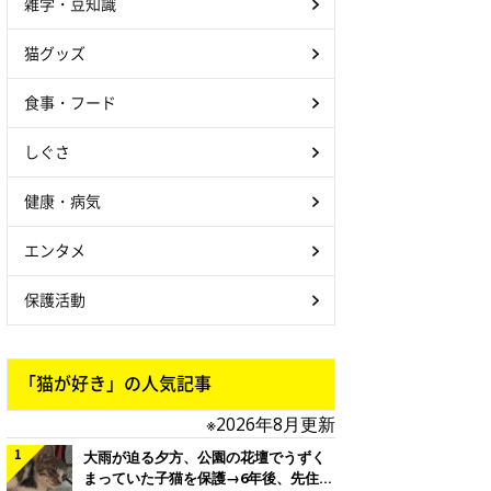
雑学・豆知識
猫グッズ
食事・フード
しぐさ
健康・病気
エンタメ
保護活動
「猫が好き」の人気記事
※2026年8月更新
大雨が迫る夕方、公園の花壇でうずく
まっていた子猫を保護→6年後、先住猫