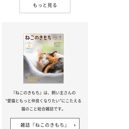
本名：ドミトリー・ドンスコイ）。ドンち
もっと見る
ゃんは、保護猫でした。ドンちゃんが見つ
かったのは、飼い主さんの姉の勤め先の敷
地内でした。ゴミ袋に入れられている
『ねこのきもち』は、飼い主さんの
“愛猫ともっと仲良くなりたい”にこたえる
猫のこと総合雑誌です。
雑誌『ねこのきもち』