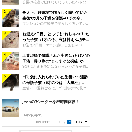
と“姉妹”のような関係に
公園の花壇で動けなくなっていた小さな子
猫。家族に迎えられてから6年、先住猫と
炎天下、駐輪場で弱々しく鳴いていた
の間には深い絆が育まれていました。保護
当時のティダちゃん。
生後1カ月の子猫を保護→1才の今、筋
@muumuu62197189紹介するのは、
肉質でツンデレなコに成長
マンションの駐輪場で弱々しく鳴いてい
X（旧Twitter）ユーザー
た、生後1カ月ほどの子猫。家族に迎えら
@muumuu62197189さんの愛猫・ティダ
お迎え2日目、とっても“おしゃべり”だ
れてから1年、体も行動も大きく成長しま
ちゃん（取材時6才）の成長記録です。こ
した。炎天下の駐輪場で鳴いていた小さな
った子猫→1才の今、夜は甘えん坊モー
ちらは、生後3カ月ごろのティダちゃん。
子猫保護当時のモモちゃん。@Kingponzu
ドになるコに成長！
お迎え2日目、ケージ越しに“おしゃべ
飼い主さんが出会ったのは、夜から大雨に
紹介するのは、X（旧Twitter）ユーザー
り”する姿を見せていた子猫。1才になった
なると予報されていた日の夕方でした。花
@Kingponzuさんの愛猫・モモちゃん（取
工事現場で保護された生後2カ月ほどの
今も見せる愛らしい姿にキュンとします。
壇で動けずにいた子猫保護したばかりのテ
材時1才）の成長記録です。こちらは、モ
お迎え2日目、ケージ越しに何かを伝える
子猫 帰り際の“まっすぐな視線”が忘
ィダちゃん。@muumuu62197189飼い主
モちゃんが生後1カ月ごろに撮影された一
ももちゃん“おしゃべり”なももちゃん。
れられず、家族の一員に
家族に迎える予定はなかった小さな子猫。
さんは、公園の
枚。飼い主さんの自宅マンションの駐輪場
@poocoonyan紹介するのは、Instagram
帰り際に見せた姿が、飼い主さんの心に残
で鳴いていたところを保護された当時の姿
ユーザー@poocoonyanさんの愛猫・もも
ゴミ袋に入れられていた生後2〜3週齢
りました。保護当時の夏目ちゃん。
です。子猫時代のモモちゃん。
ちゃん（取材時1才／マンチカン）です。
@shibainu_rintaro紹介するのは、
の保護子猫→6才の今は「大黒柱」
@Kingponzuその日は気温が35℃を
こちらの動画は、ももちゃんが生後2カ月
Instagramユーザー@shibainu_rintaroさ
に！ 美しい黒猫に成長した姿にグッ
生後2〜3週齢ごろに、ゴミ袋の中で見つか
を過ぎたころ、お迎え2日目に撮影された
んの愛猫・夏目（なつめ）ちゃん（取材時
った小さな命。ミルクから育てられたその
とくる
もの。新しい環境にゆっくり慣れてもらう
3才）。工事現場で親猫とはぐれたとみら
子猫は今、家族に欠かせない存在へと成長
Jeepの7シーターを85時間体験！
ため、当時はケージの中で過ごしていまし
れ、保護された当時は生後2カ月ほどだっ
しました。ゴミ袋の中で見つかった、ミニ
た。鳴いてアピールするももち
たといいます。新しい飼い主を探すつもり
モグラのような子猫よちよち歩きをしてい
が……保護されてケージに入っている夏目
たころの、生後2〜3週齢ごろのドンちゃ
PR(Jeep Japan)
ちゃん。@shibainu_rintaro夏目ちゃんを
ん。@doddou_1今回紹介するのは、
Recommended by
保護したのは、以前、飼い主さんの愛猫・
X（旧Twitter）ユーザー@doddou_1さん
ちくわく
の愛猫・ドンちゃん（取材時、推定6才／