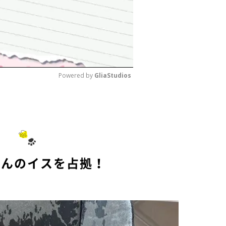
Powered by 
GliaStudios
M
u
t
e
さんのイスを占拠！