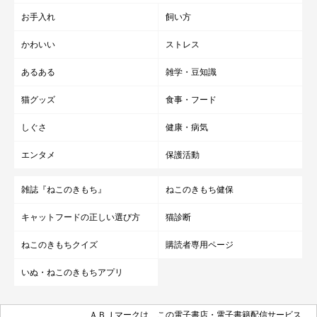
お手入れ
飼い方
かわいい
ストレス
あるある
雑学・豆知識
猫グッズ
食事・フード
しぐさ
健康・病気
エンタメ
保護活動
雑誌『ねこのきもち』
ねこのきもち健保
キャットフードの正しい選び方
猫診断
ねこのきもちクイズ
購読者専用ページ
いぬ・ねこのきもちアプリ
ＡＢＪマークは、この電子書店・電子書籍配信サービス