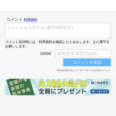
お迎え3日目のしゃけくん。早くもなでさせてくれました。
@onigiri_dx
しゃけくんは、保護猫として長いあいだシェルターで暮らしてい
た猫でした。そんなしゃけくんを家族に迎えるきっかけは、飼い
主さんの“ハチワレ愛”にあったといいます。
もともと動物医療の現場で働いていた飼い主さんは、病院に来る
ハチワレ猫の優しく穏やかな性格に惹かれ、
「いつか猫を飼うな