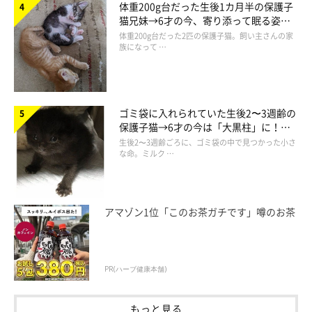
きなかったもう1匹も含め、三兄弟みんなを対等に大切に思う気
体重200g台だった生後1カ月半の保護子
猫兄妹→6才の今、寄り添って眠る姿に
持ちが込められています。
ほっこり！
体重200g台だった2匹の保護子猫。飼い主さんの家
族になって …
ゴミ袋に入れられていた生後2〜3週齢の
保護子猫→6才の今は「大黒柱」に！
美しい黒猫に成長した姿にグッとくる
生後2〜3週齢ごろに、ゴミ袋の中で見つかった小さ
な命。ミルク …
アマゾン1位「このお茶ガチです」噂のお茶
PR(ハーブ健康本舗)
しゃけくんはどんなコ？ おかかくんとの関
もっと見る