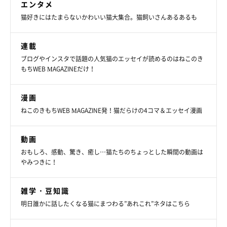
エンタメ
猫好きにはたまらないかわいい猫大集合。猫飼いさんあるあるも
連載
ブログやインスタで話題の人気猫のエッセイが読めるのはねこのき
もちWEB MAGAZINEだけ！
漫画
ねこのきもちWEB MAGAZINE発！猫だらけの4コマ＆エッセイ漫画
動画
2匹には「30才まで生きてほしい」
おもしろ、感動、驚き、癒し…猫たちのちょっとした瞬間の動画は
やみつきに！
雑学・豆知識
明日誰かに話したくなる猫にまつわる”あれこれ”ネタはこちら