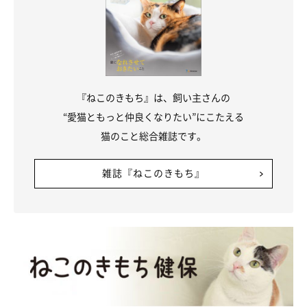
た。
飼い主さん：
「まだ迎えて2年も経っていませんが、なくてはならない大切な
存在です。何度見ても新鮮に可愛いなと思います。2匹とも、30
『ねこのきもち』は、飼い主さんの
才まで生きてほしいです！」
“愛猫ともっと仲良くなりたい”にこたえる
猫のこと総合雑誌です。
写真提供・取材協力／
@onigiri_dx
さん／X（旧Twitter）
雑誌『ねこのきもち』
取材・文／二宮ねこむ
※この記事は投稿者さまに取材し、了承の上制作したものです。
2025年11月時点の情報であり、現在と異なる場合があります。