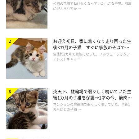
と“姉妹”のような関係に
公園の花壇で動けなくなっていた小さな子猫。家族
に迎えられてか …
お迎え初日、家に着くなり走り回った生
後3カ月の子猫 すぐに家族のそばで落
ち着く姿に「迎えてよかった」
生後約3カ月で家族になった、ノルウェージャンフ
お迎え初日のしゃけくんとおかかくん。
ォレストキャッ …
@onigiri_dx
兄弟のおかかくん（現在5才）も一緒にお迎えすることにしまし
たが、本当はもう1匹、三兄弟のうちの1匹がいました。しかし、
炎天下、駐輪場で弱々しく鳴いていた生
住んでいるマンションの飼える上限が2匹だったため、泣く泣く
後1カ月の子猫を保護→1才の今、筋肉質
でツンデレなコに成長
見送りになったそうです。
マンションの駐輪場で弱々しく鳴いていた、生後1
カ月ほどの子猫 …
しゃけ・おかかという名前については、
「三兄弟なので、“対”に
ならないような名前をつけました」
と話す飼い主さん。お迎えで