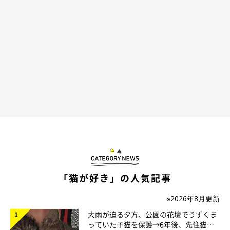
ら絶対ハチワレ」
と決めていたそうです。
そして昨年の春、初めて保護猫の譲渡会を訪れた際に出会ったの
が、しゃけくんでした。その時点ですでに4才でしたが、
「家を
留守にすることもあるので、飼うなら成猫がいい」
と考えていた
飼い主さんは、しゃけくんを家族に迎える決意をしました。
「猫が好き」の人気記事
※2026年8月更新
大雨が迫る夕方、公園の花壇でうずくま
っていた子猫を保護→6年後、先住猫