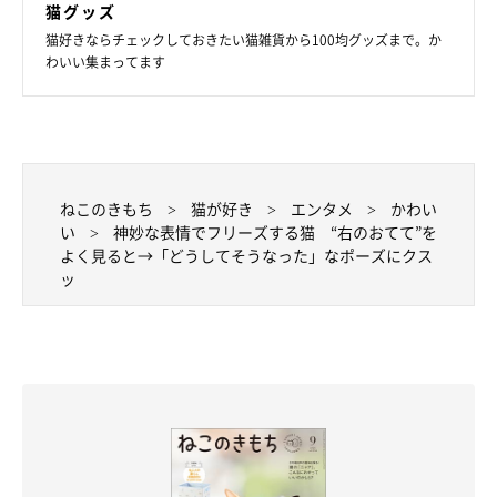
猫グッズ
猫好きならチェックしておきたい猫雑貨から100均グッズまで。か
わいい集まってます
ねこのきもち
猫が好き
エンタメ
かわい
い
神妙な表情でフリーズする猫 “右のおてて”を
よく見ると→「どうしてそうなった」なポーズにクス
寄り添うしゃけくんとおかかくん。
ッ
@onigiri_dx
飼い主さんのXでは、しゃけくんとおかかくんが仲良く寄り添っ
たり、ダイナミックに寝転がったりする写真が数多く投稿されて
います。どの写真からも、2匹の穏やかな暮らしぶりが伝わって
きます。
最後に、愛猫たちへの思いと今後の暮らしについてうかがいまし