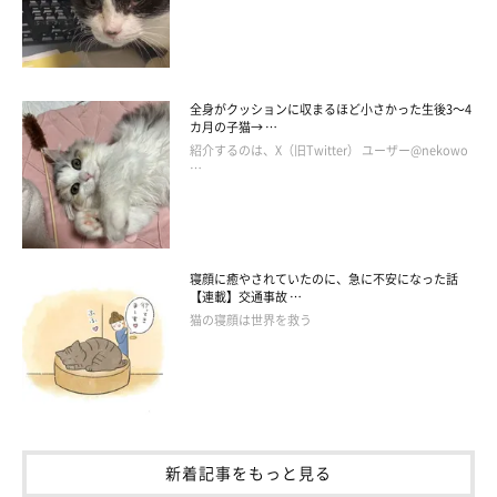
しゃけくんは臆病な性格ですが、譲渡会の常連だったこともあ
り、落ち着いた性格の持ち主。
「噛んだり、いたずらしたりは絶
対にしないいいコです」
と飼い主さんは話します。
全身がクッションに収まるほど小さかった生後3～4
カ月の子猫→ …
ただ、ソファでの爪とぎだけは、どうしてもやめられないようで
紹介するのは、X（旧Twitter） ユーザー@nekowo
…
す。
寝顔に癒やされていたのに、急に不安になった話
【連載】交通事故 …
猫の寝顔は世界を救う
新着記事をもっと見る