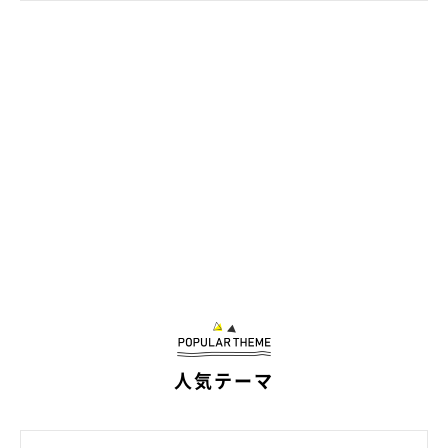
ラグの上でまったりするしゃけくん（写真右）、おかかくん（写真左）。
@onigiri_dx
迎えた当初は2匹とも警戒してなかなかケージから出てきません
でしたが、
「一度油断するとお腹を出して寝る大物」
に。少しず
つ距離を縮めていく様子に、飼い主さんは喜びを感じているそう
です。
しゃけくんとおかかくんはとても仲が良く、喧嘩している姿を見
たことがないといいます。おかかくんのほうが臆病な性格ではあ
りますが、しゃけくんがおかかくんに甘えることが多いため、
「おかかのほうがお兄ちゃんなのかな？」
と感じるそうです。
人気テーマ