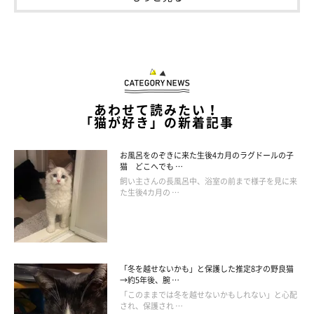
係は？
あわせて読みたい！
「猫が好き」の新着記事
お風呂をのぞきに来た生後4カ月のラグドールの子
猫 どこへでも …
飼い主さんの長風呂中、浴室の前まで様子を見に来
た生後4カ月の …
「冬を越せないかも」と保護した推定8才の野良猫
ソファで寝転がるしゃけくん。
→約5年後、腕 …
@onigiri_dx
「このままでは冬を越せないかもしれない」と心配
され、保護され …