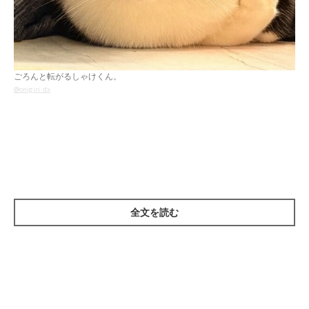
ごろんと転がるしゃけくん。
@onigiri_dx
紹介するのは、Xユーザー
@onigiri_dx
さんの愛猫・しゃけくん
（取材時5才）。
「その右手はどうしてそうなりましたか」
と投稿された写真に
は、ソファの上で寝転ぶしゃけくんの姿が写っています。よく見
全文を読む
ると、“右のおてて”がクイッと曲がっていて、なんとも不思議な
ポーズ。
右の前足が少し不自然に見えるその体勢に、思わず「しゃけく
ん、そのままで疲れないの？」と声をかけたくなります。