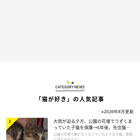
「猫が好き」の人気記事
※2026年8月更新
大雨が迫る夕方、公園の花壇でうずくま
っていた子猫を保護→6年後、先住猫
と“姉妹”のような関係に
公園の花壇で動けなくなっていた小さな子猫。家族
に迎えられてか …