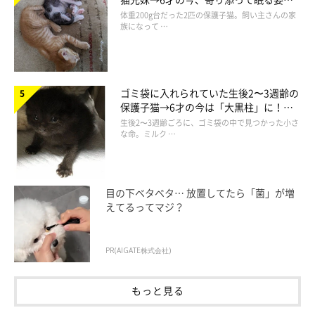
ほっこり！
体重200g台だった2匹の保護子猫。飼い主さんの家
族になって …
ゴミ袋に入れられていた生後2〜3週齢の
保護子猫→6才の今は「大黒柱」に！
美しい黒猫に成長した姿にグッとくる
生後2〜3週齢ごろに、ゴミ袋の中で見つかった小さ
な命。ミルク …
目の下ベタベタ… 放置してたら「菌」が増
えてるってマジ？
PR(AIGATE株式会社)
もっと見る