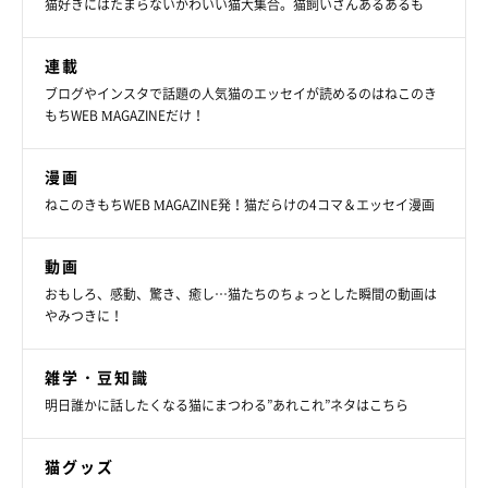
猫好きにはたまらないかわいい猫大集合。猫飼いさんあるあるも
連載
ブログやインスタで話題の人気猫のエッセイが読めるのはねこのき
もちWEB MAGAZINEだけ！
漫画
ねこのきもちWEB MAGAZINE発！猫だらけの4コマ＆エッセイ漫画
動画
おもしろ、感動、驚き、癒し…猫たちのちょっとした瞬間の動画は
やみつきに！
雑学・豆知識
明日誰かに話したくなる猫にまつわる”あれこれ”ネタはこちら
猫グッズ