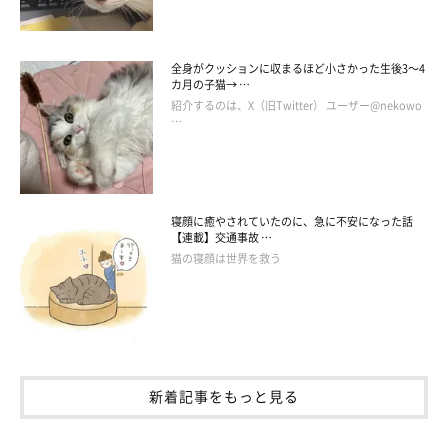
全身がクッションに収まるほど小さかった生後3～4
カ月の子猫→ …
紹介するのは、X（旧Twitter） ユーザー@nekowo
…
寝顔に癒やされていたのに、急に不安になった話
【連載】交通事故 …
猫の寝顔は世界を救う
新着記事をもっと見る