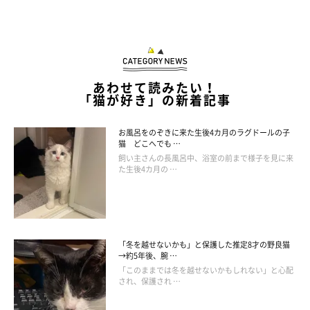
あわせて読みたい！
「猫が好き」の新着記事
お風呂をのぞきに来た生後4カ月のラグドールの子
猫 どこへでも …
飼い主さんの長風呂中、浴室の前まで様子を見に来
た生後4カ月の …
「冬を越せないかも」と保護した推定8才の野良猫
→約5年後、腕 …
「このままでは冬を越せないかもしれない」と心配
され、保護され …