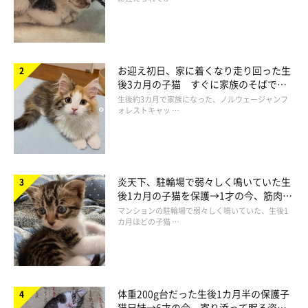
お迎え初日、家に着くなり走り回った生
後3カ月の子猫 すぐに家族のそばで落
ち着く姿に「迎えてよかった」
生後約3カ月で家族になった、ノルウェージャンフ
ォレストキャッ …
炎天下、駐輪場で弱々しく鳴いていた生
後1カ月の子猫を保護→1才の今、筋肉質
でツンデレなコに成長
マンションの駐輪場で弱々しく鳴いていた、生後1
カ月ほどの子猫 …
体重200g台だった生後1カ月半の保護子
猫兄妹→6才の今、寄り添って眠る姿に