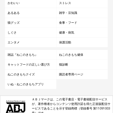
かわいい
ストレス
あるある
雑学・豆知識
猫グッズ
食事・フード
しぐさ
健康・病気
エンタメ
保護活動
雑誌『ねこのきもち』
ねこのきもち健保
キャットフードの正しい選び方
猫診断
ねこのきもちクイズ
購読者専用ページ
いぬ・ねこのきもちアプリ
ＡＢＪマークは、この電子書店・電子書籍配信サービス
が、著作権者からコンテンツ使用許諾を得た正規版配信サ
ービスであることを示す登録商標（登録番号 第11091003
号）です。