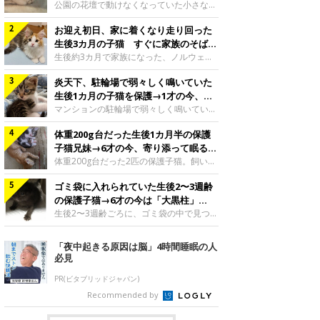
と“姉妹”のような関係に
公園の花壇で動けなくなっていた小さな子
猫。家族に迎えられてから6年、先住猫と
お迎え初日、家に着くなり走り回った
の間には深い絆が育まれていました。保護
当時のティダちゃん。
生後3カ月の子猫 すぐに家族のそばで
@muumuu62197189紹介するのは、
落ち着く姿に「迎えてよかった」
生後約3カ月で家族になった、ノルウェー
X（旧Twitter）ユーザー
ジャンフォレストキャットの子猫。お迎え
@muumuu62197189さんの愛猫・ティダ
炎天下、駐輪場で弱々しく鳴いていた
翌日には、すでに家でくつろぐ様子を見せ
ちゃん（取材時6才）の成長記録です。こ
ていました。お迎え翌日、ベッドでうとう
生後1カ月の子猫を保護→1才の今、筋
ちらは、生後3カ月ごろのティダちゃん。
とするむうちゃんお迎え翌日のむうちゃ
肉質でツンデレなコに成長
マンションの駐輪場で弱々しく鳴いてい
飼い主さんが出会ったのは、夜から大雨に
ん。@umimugi0304紹介するのは、
た、生後1カ月ほどの子猫。家族に迎えら
なると予報されていた日の夕方でした。花
Instagramユーザー@umimugi0304さんの
体重200g台だった生後1カ月半の保護
れてから1年、体も行動も大きく成長しま
壇で動けずにいた子猫保護したばかりのテ
愛猫・むうちゃん（撮影時、生後約3カ月
した。炎天下の駐輪場で鳴いていた小さな
子猫兄妹→6才の今、寄り添って眠る姿
ィダちゃん。@muumuu62197189飼い主
／ノルウェージャンフォレストキャッ
子猫保護当時のモモちゃん。@Kingponzu
にほっこり！
体重200g台だった2匹の保護子猫。飼い主
さんは、公園の
ト）。こちらは、お迎え翌日に撮影された
紹介するのは、X（旧Twitter）ユーザー
さんの家族になってから6年、ともに成長
一枚。ゴハンをお腹いっぱい食べたむうち
@Kingponzuさんの愛猫・モモちゃん（取
ゴミ袋に入れられていた生後2〜3週齢
するなかで、2匹の関係にも少しずつ変化
ゃんは眠くなり、飼い主さん夫婦のベッド
材時1才）の成長記録です。こちらは、モ
が見られました。家族になったばかりの小
の保護子猫→6才の今は「大黒柱」
でうとうとし始めたのだとか。飼い主さ
モちゃんが生後1カ月ごろに撮影された一
さな兄妹猫（写真上から）妹猫・てんちゃ
に！ 美しい黒猫に成長した姿にグッ
生後2〜3週齢ごろに、ゴミ袋の中で見つか
枚。飼い主さんの自宅マンションの駐輪場
ん、兄猫・ラムくん。@ten_ramu紹介す
った小さな命。ミルクから育てられたその
とくる
で鳴いていたところを保護された当時の姿
るのは、X（旧Twitter）ユーザー
子猫は今、家族に欠かせない存在へと成長
「夜中起きる原因は脳」4時間睡眠の人
です。子猫時代のモモちゃん。
@ten_ramuさんの愛猫・ラムくんとてん
しました。ゴミ袋の中で見つかった、ミニ
必見
@Kingponzuその日は気温が35℃を
ちゃん（ともに取材時6才）の成長記録で
モグラのような子猫よちよち歩きをしてい
す。この写真は、お迎えして間もない生後
たころの、生後2〜3週齢ごろのドンちゃ
PR(ビタブリッドジャパン)
1カ月半ごろの2匹。当時、ラムくんは260
ん。@doddou_1今回紹介するのは、
Recommended by
グラム、てんちゃんは209グラムと、どち
X（旧Twitter）ユーザー@doddou_1さん
らもとても小さな体でした。2匹
の愛猫・ドンちゃん（取材時、推定6才／