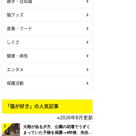
雑学・豆知識
猫グッズ
食事・フード
しぐさ
健康・病気
エンタメ
保護活動
「猫が好き」の人気記事
※2026年8月更新
大雨が迫る夕方、公園の花壇でうずく
まっていた子猫を保護→6年後、先住猫