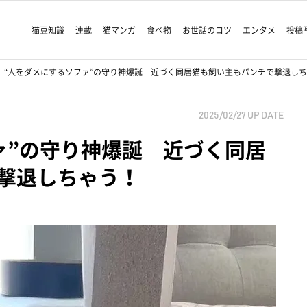
猫豆知識
連載
猫マンガ
食べ物
お世話のコツ
エンタメ
投稿
“人をダメにするソファ”の守り神爆誕 近づく同居猫も飼い主もパンチで撃退し
2025/02/27
UP DATE
ァ”の守り神爆誕 近づく同居
撃退しちゃう！