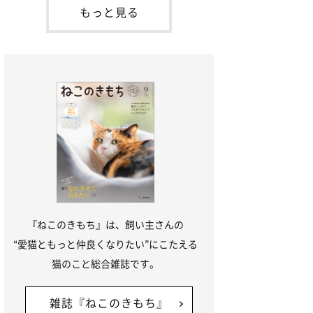
本名：ドミトリー・ドンスコイ）。ドンち
もっと見る
ゃんは、保護猫でした。ドンちゃんが見つ
かったのは、飼い主さんの姉の勤め先の敷
地内でした。ゴミ袋に入れられている
『ねこのきもち』は、飼い主さんの
“愛猫ともっと仲良くなりたい”にこたえる
猫のこと総合雑誌です。
雑誌『ねこのきもち』