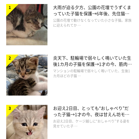
大雨が迫る夕方、公園の花壇でうずくま
っていた子猫を保護→6年後、先住猫
と“姉妹”のような関係に
公園の花壇で動けなくなっていた小さな子猫。家族
に迎えられてか …
炎天下、駐輪場で弱々しく鳴いていた生
後1カ月の子猫を保護→1才の今、筋肉質
でツンデレなコに成長
マンションの駐輪場で弱々しく鳴いていた、生後1
カ月ほどの子猫 …
お迎え2日目、とっても“おしゃべり”だ
った子猫→1才の今、夜は甘えん坊モー
現在もスクスクと成長している真珠ちゃん。
ドになるコに成長！
お迎え2日目、ケージ越しに“おしゃべり”する姿を
@shi0814chi
見せていた子 …