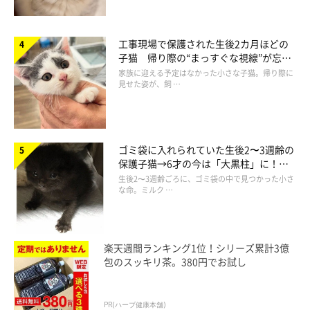
取材時、真珠ちゃんは生後9カ月になりました。体が大きくなっ
たとのことですが、
「足が短いからか、まだまだ小さいなという
印象です」
と飼い主さん。顔つきもまだまだ子どもっぽいそう
工事現場で保護された生後2カ月ほどの
子猫 帰り際の“まっすぐな視線”が忘れ
で、大きな赤ちゃんのようなのだとか。
られず、家族の一員に
家族に迎える予定はなかった小さな子猫。帰り際に
見せた姿が、飼 …
ゴミ袋に入れられていた生後2〜3週齢の
保護子猫→6才の今は「大黒柱」に！
美しい黒猫に成長した姿にグッとくる
生後2〜3週齢ごろに、ゴミ袋の中で見つかった小さ
な命。ミルク …
楽天週間ランキング1位！シリーズ累計3億
包のスッキリ茶。380円でお試し
PR(ハーブ健康本舗)