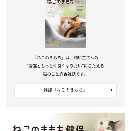
日々成長する真珠ちゃんを見守りながら、飼い主さんは今どのよ
うなことを感じているのでしょうか。最後に、こんな思いを語っ
ていました。
飼い主さん：
「私は昔から猫と暮らしたいと思っていて、
何年も熟考してつい
『ねこのきもち』は、飼い主さんの
に迎えたコが真珠
です。それまで何年もたくさんの子猫を見まし
“愛猫ともっと仲良くなりたい”にこたえる
たが、真珠を見たときに
『このコだ！』
とピンとくるものがあっ
猫のこと総合雑誌です。
て。今まで散々悩んでいたのは何だったのかというくらい、すん
なり家族になることを決めたコです。
雑誌『ねこのきもち』
真珠は自分の子どもというよりは、
パートナー
という印象です。
真珠にもっと信頼してもらえるような飼い主になりたいと思いま
すし、いいパートナーになりたいと思っています」