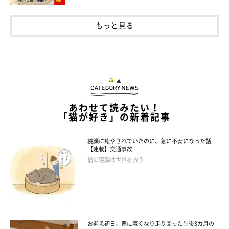
もっと見る
2本足で立つ真珠ちゃん。
あわせて読みたい！
「猫が好き」の新着記事
@shi0814chi
そんな真珠ちゃんは、お迎え当時からかなりのマイペースさん
寝顔に癒やされていたのに、急に不安になった話
【連載】交通事故 …
で、
「成長とともにマイペース度に磨きがかかっている」
とのこ
猫の寝顔は世界を救う
と。
飼い主さんは真珠ちゃんと過ごしていて、こんなことを感じてい
るそうです。
お迎え初日、家に着くなり走り回った生後3カ月の