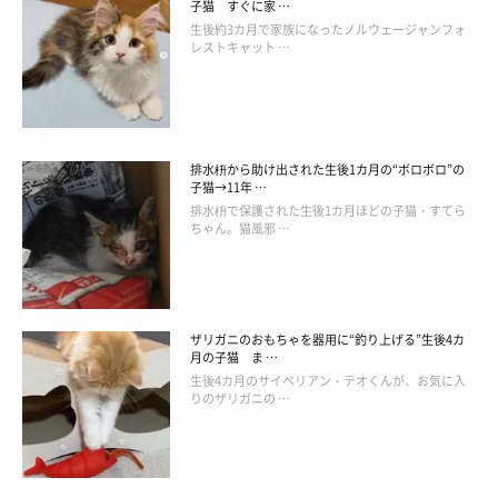
子猫 すぐに家 …
生後約3カ月で家族になったノルウェージャンフォ
飼い主さん：
レストキャット …
「変なところにこだわるところやゴハンの好き嫌いなど、私が産
んだわけではありませんが、不思議なことに
私に似ているなと思
うところがたくさんあります
。
排水枡から助け出された生後1カ月の“ボロボロ”の
もちろん可愛いのですが、そのわがままで気まぐれな様子を見て
子猫→11年 …
排水枡で保護された生後1カ月ほどの子猫・すてら
いると、昔私が母からよく叱られていたことを思い出します。
ちゃん。猫風邪 …
『私とまったく同じことをしているな……（笑）』
と」
ザリガニのおもちゃを器用に“釣り上げる”生後4カ
月の子猫 ま …
生後4カ月のサイベリアン・テオくんが、お気に入
りのザリガニの …