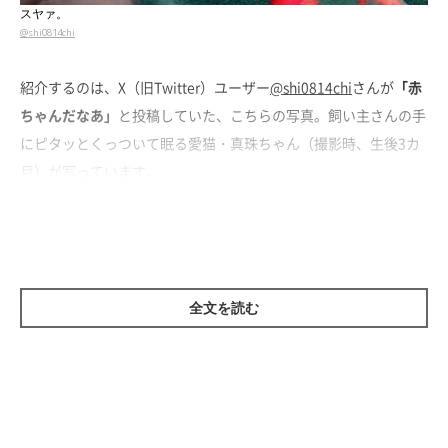
スヤァ。
@shi0814chi
紹介するのは、X（旧Twitter）ユーザー
@shi0814chi
さんが
「赤
ちゃんだなあ」
と投稿していた、こちらの写真。飼い主さんの手
にピタッとくっついて眠る愛猫・真珠ちゃん（撮影時、生後3カ
月）が写っています。
当時の真珠ちゃんは、飼い主さんがソファで寝ているといつも体
の上に乗ってきて、ゴロゴロ言いながら寝てしまっていたのだと
か。
全文を読む