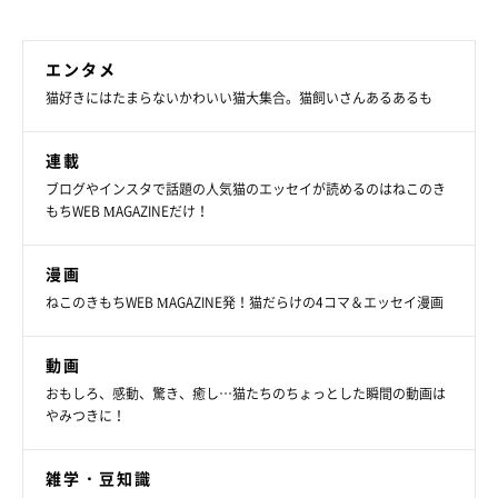
エンタメ
猫好きにはたまらないかわいい猫大集合。猫飼いさんあるあるも
連載
ブログやインスタで話題の人気猫のエッセイが読めるのはねこのき
もちWEB MAGAZINEだけ！
漫画
ねこのきもちWEB MAGAZINE発！猫だらけの4コマ＆エッセイ漫画
香箱座りをする真珠ちゃん。「四角いね」と飼い主さん。
@shi0814chi
動画
飼い主さんのもとで、現在もスクスクと成長している真珠ちゃ
おもしろ、感動、驚き、癒し…猫たちのちょっとした瞬間の動画は
やみつきに！
ん。高いところにジャンプができるようになったり、少し前まで
食べるのか下手だったのにだんだん上手に食べられるようになっ
雑学・豆知識
てきたりと、日常のさまざまな場面で微笑ましい成長が見られる