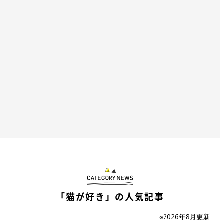
お迎えして間もないころの真珠ちゃん。
@shi0814chi
飼い主さんの家にすぐに慣れてくれた様子の真珠ちゃん。家族に
迎えて半年ほどが経過したようですが、現在はどのような様子で
過ごしているのでしょうか。
真珠ちゃんは、生後9カ月に！ どんなコに
成長した？
「猫が好き」の人気記事
※2026年8月更新