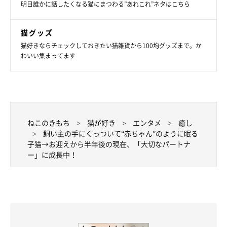
明日誰かに話したくなる猫にまつわる”あれこれ”ネタはこちら
そうです。
猫グッズ
猫好きならチェックしておきたい猫雑貨から100均グッズまで。か
わいい集まってます
ねこのきもち
猫が好き
エンタメ
癒し
飼い主の手にくっついて“赤ちゃん”のように眠る
子猫→お迎えから半年後の現在、「大切なパートナ
ー」に成長中！
真珠ちゃんはナデナデが大好き！
@shi0814chi