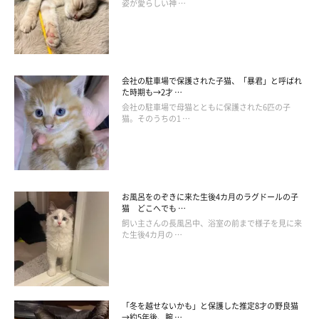
楽天で購入
姿が愛らしい神 …
カメラ付き自動給餌器を利用されているという声も多数いただき
会社の駐車場で保護された子猫、「暴君」と呼ばれ
た時期も→2才 …
ました。
会社の駐車場で母猫とともに保護された6匹の子
猫。そのうちの1 …
【最安挑戦！SS限定30%OFF！】PETLIBRO 自動給餌
器 猫 カメラ付き 1080P 暗視機能 双方向会話 5G Wi-Fi
フード残量不足検知 詰まり防止センサー 動体検知 音
お風呂をのぞきに来た生後4カ月のラグドールの子
声検知 スマホ遠隔 見守り 5L大容量 AF203
猫 どこへでも …
価格：12,599円～（税込、送料無料)
(2025/6/9時点)
飼い主さんの長風呂中、浴室の前まで様子を見に来
た生後4カ月の …
楽天で購入
「冬を越せないかも」と保護した推定8才の野良猫
ペットカメラを利用されている方の声はこちら！
→約5年後、腕 …