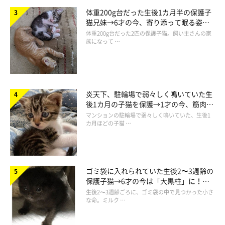
体重200g台だった生後1カ月半の保護子
2024年モデル 猫 窓用 ハンモック 上向きデザイン 強力
猫兄妹→6才の今、寄り添って眠る姿に
吸盤 大型 カバー2枚入り ファスナー式 組立簡単 洗濯
ほっこり！
体重200g台だった2匹の保護子猫。飼い主さんの家
可能 折畳み オールシーズン対応 日光浴 ストレス解消
族になって …
(最新型グレーメッシュx2, 大（30cmx52cm）)
価格：5,080円（税込、送料無料)
(2025/6/9時点)
楽天で購入
炎天下、駐輪場で弱々しく鳴いていた生
後1カ月の子猫を保護→1才の今、筋肉質
でツンデレなコに成長
マンションの駐輪場で弱々しく鳴いていた、生後1
カ月ほどの子猫 …
42％の飼い主さんが「ペットカメラ」を利
用！
ゴミ袋に入れられていた生後2〜3週齢の
保護子猫→6才の今は「大黒柱」に！
美しい黒猫に成長した姿にグッとくる
生後2〜3週齢ごろに、ゴミ袋の中で見つかった小さ
720人中306人の方が「ペットカメラ」を利用しているという結
な命。ミルク …
果でした。
多くの方が利用していますね！！