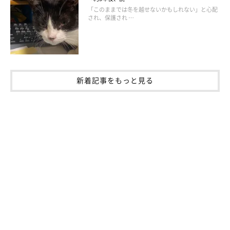
「このままでは冬を越せないかもしれない」と心配
され、保護され …
・「やはり留守時にどう過ごしてるかぎわかるというのは飼い主
の心理的不安を軽減してくれます。」（こまちちゃん／MIXサバ
トラ／10才の飼い主さんのコメント）
・「外出中の愛猫の行動や室温など、気になる点をスマホで確認
新着記事をもっと見る
できるので安心です。ただ、飼い主の帰宅を待つように玄関の方
向を見つめていたりすると、気が気でなくなります...。」（もぎ
ちゃん／MIXキジトラ／7才の飼い主さんのコメント）
機械式自動猫じゃらしで断トツ人気は「キャ
ッチ・ミー・イフ・ユーキャン」
720人中約36.9％の266人が使っているのが、「機械式自動猫じ