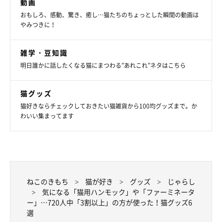
動画
無料】
価格：2,998円（税込、送料別)
(2025/6/9時点)
おもしろ、感動、驚き、癒し…猫たちのちょっとした瞬間の動画は
やみつきに！
楽天で購入
雑学・豆知識
明日誰かに話したくなる猫にまつわる”あれこれ”ネタはこちら
「キャッチ・ミー・イフ・ユー・キャン」を利用した飼い主さん
猫グッズ
のコメントを紹介します。
猫好きならチェックしておきたい猫雑貨から100均グッズまで。か
わいい集まってます
・「速度調整ができるので、猫に合わせて設定できる。人が動か
ず猫じゃらしとはまた違った楽しさがある様子。」（ノナちゃん
の飼い主さんのコメント）
・「朝支度に忙しい時間遊びたそうに見つめられた時ボタン一個
で勝手に遊び相手になってくれます。」（ここちゃん／ラガマフ
ねこのきもち
猫が好き
グッズ
じゃらし
気になる「猫用ハンモック」や「ファーミネータ
ィン（シルバーダビー）／2才の飼い主さんのコメント）
ー」…720人中「3割以上」の方が使った！猫グッズ6
・「どうしても遊んであげられないタイミングがあるので、その
選