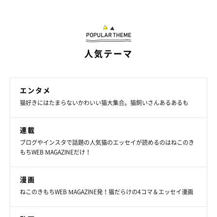
ゃらし」。フリー回答を見たところ、人気は断トツの猫壱「キャ
ッチ・ミー・イフ・ユーキャン」でした！
人気テーマ
エンタメ
猫好きにはたまらないかわいい猫大集合。猫飼いさんあるあるも
連載
ブログやインスタで話題の人気猫のエッセイが読めるのはねこのき
もちWEB MAGAZINEだけ！
漫画
ねこのきもちWEB MAGAZINE発！猫だらけの4コマ＆エッセイ漫画
猫壱 キャッチ・ミー・イフ・ユー・キャン2 おもちゃ
猫 ネコ ねこ 猫じゃらし 運動不足 ストレス解消 夢中
電動 多機能 かわいい ペット用品 猫グッズ 猫用【送料