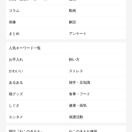
柴犬飼いの友人に勧めたら、笑いが止まらないほど毛か取れて、
コラム
動画
毛で座布団作れるかと思ったと言っていましたwww」（ももち
ゃん／MIX日本猫・キジトラ白の八割れぶち／10才の飼い主さん
画像
解説
のコメント）
まとめ
アンケート
・「ブラシではあまりよく取れないアンダーコートがもっさりと
取れる。ただ、クシの部分が金属なので、優しく梳かないと痛く
人気キーワード一覧
て嫌がられる。」（エルモモちゃん／白＋キジのポイント／推定
お手入れ
飼い方
9才の飼い主さんのコメント）
かわいい
ストレス
あるある
雑学・豆知識
猫グッズ
食事・フード
気になる「自動給餌器」はどのぐらい使って
る？
しぐさ
健康・病気
エンタメ
保護活動
720人中約30.8％の222人が使っていました。
雑誌『ねこのきもち』
ねこのきもち健保