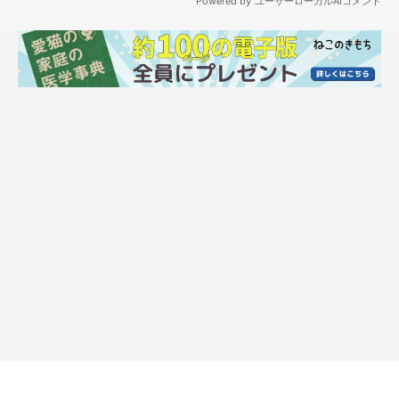
／白黒のパンダ／4才の飼い主さんのコメント）
窓用ハンモックも人気！
ケージに付けるタイプ以外に目立ったのが、「窓用ハンモッ
ク」。
吸盤で付けるタイプが人気でした。飼い主さんのコメントをご紹
介します。
・「吸盤で簡単取り付け、窓際で日向ぼっこが気に入って毎日使
っている」（そらちゃん／アメショ柄／3才の飼い主さんのコメ
ント）
・「日向ぼっこにちょうど良い感じ。お気に入りの寝場所」
（DOLAちゃん／ブリティッシュショートヘア／1才の飼い主さ
んのコメント）