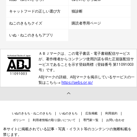
フリー回答で一番目立ったのは、「カリカリマシーン」。
キャットフードの正しい選び方
猫診断
ねこのきもちクイズ
購読者専用ページ
いぬ・ねこのきもちアプリ
ＡＢＪマークは、この電子書店・電子書籍配信サービス
が、著作権者からコンテンツ使用許諾を得た正規版配信サ
ービスであることを示す登録商標（登録番号 第11091003
号）です。
ABJマークの詳細、ABJマークを掲示しているサービスの一
覧はこちら→
https://aebs.or.jp/
いぬのきもち・ねこのきもち
いぬのきもち
広告掲載
利用規約
ポリシー
利用者情報の取り扱いについて
専門家一覧
お問い合わせ
レビュー特典付☆獣医師推奨 シリーズ最高傑作 カリカ
本サイトに掲載されている記事・写真・イラスト等のコンテンツの無断転載を
リマシーンV2C 猫 犬 自動給餌器 カメラ付き スマホ操
禁じます。
作 5gプロペラ付き 自動餌やり機 給餌器 ペット 乾燥剤