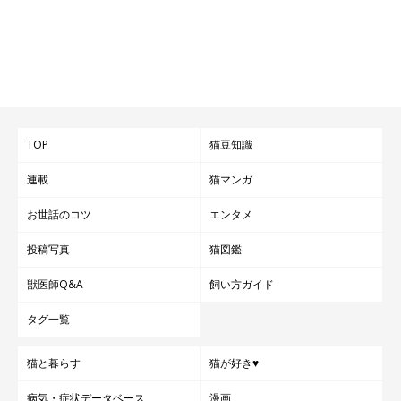
「ファーミネーター」を利用した飼い主さんのコメントを紹介し
ます。
・「換毛期になると、普通のスリッカーではしっかりと抜け毛が
TOP
猫豆知識
取り除けず、猫さんも飼い主側もストレスと時間でグッタリして
連載
猫マンガ
いましたが、実際に使った時にあまりの抜け毛の多さに驚きつ
つ、短時間でブラッシングも済んで猫さんの負担も少なく済んだ
お世話のコツ
エンタメ
ように感じました。」（レオちゃん／スコティッシュフォールド
投稿写真
猫図鑑
／4才の飼い主さんのコメント）
獣医師Q&A
飼い方ガイド
・「うちの子は、日本猫雑種4キロ弱の猫です。コームの所に刃
が付いていて、同じ所をブラッシングし過ぎると、ハゲるんじゃ
タグ一覧
ないかと言うほど毛が取れます。グリップは、握りやすいです。
猫と暮らす
猫が好き♥
うちの子は、ひっくり返って、開き状態で、気持ちよさそうにブ
ラッシングされているので、痛い事は無いと思います。どでかい
病気・症状データベース
漫画