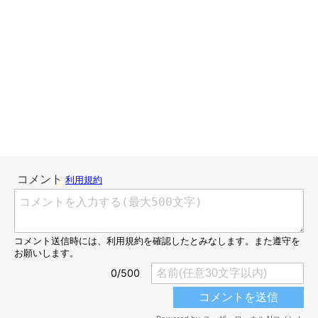
ポイント5倍OverFrag 猫 小型ペット フック付ペット
テラス ハンモック ベッドベッド 雑貨 おもちゃ ペット
ベッド キャット ねこ 猫用品 フェレット 小動物 ペット
用品 昼寝 春 夏 秋 冬 オールシーズン キャットベッド
猫用ハンモック おしゃれ 便利
価格：1,000円（税込、送料無料)
(2025/6/9時点)
楽天で購入
実際に利用されている飼い主さんの声をご紹介します。
・「日中、本当に眠くなって寝たい時は、必ず、ゲージにつけて
いるハンモックに入って、爆睡しています。誰にも邪魔されない
というのがいいのかもしれないと思っています。」（りんちゃん
／ブリティッシュショートヘア／2才の飼い主さんのコメント）
・「小さい頃はゲージの中に設置するとどの子も100%使います
し、いつもいる居場所になっていました。大きくなっても椅子な
ど色々なところに設置できるのでとてもユースフル」（吟ちゃん