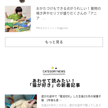
おかたづけもできる点がうれしい！ 動物の
鳴き声やセリフが盛りだくさんの「アニ
ア ...
PR(タカラトミー｜Hugkum)
もっと見る
あわせて読みたい！
「猫が好き」の新着記事
パナソニック Panasonic ホームネットワークシス
テム HDペットカメラ ブラック KX-HDN215-K
遊びの途中で「電池切れ」した生後3カ月の保護子
価格：22,740円（税込、送料無料)
(2025/6/9時点)
猫 1年後も変 …
生後3カ月のころから、遊びの途中で眠ってしまう