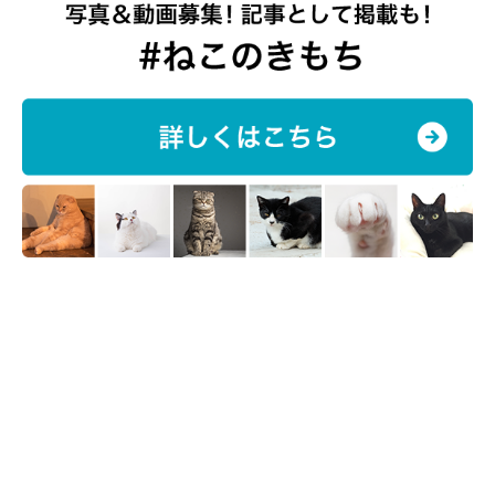
ファーミネーター 小型猫 Sサイズ 短毛種用 正規品(1コ
入)【ファーミネーター】
価格：4,074円（税込、送料無料)
(2025/6/10時点)
楽天で購入