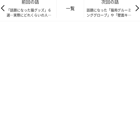
前回の話
次回の話
フリー回答を見てみると、ケージに付けて利用されている方が多
一覧
「話題になった猫グッズ」６
話題になった「猫用グルーミ
かったです。
選…実際にどれくらいの人が
ンググローブ」や「壁面キャ
使っているのかを調査してみ
ットウォーク」…どのぐらい
このような形で取り付けるんですね！
ました！
使われてるのかを調べてみま
した！