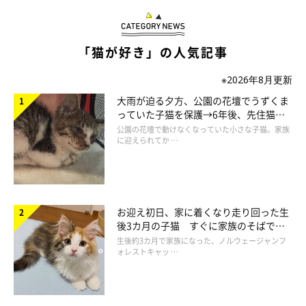
日向ぼっこにぴったりで、お昼寝の時に使ってる猫ちゃんが多い
「猫が好き」の人気記事
印象です。しっかりくっ付くのかを試してから利用してください
ね。
※2026年8月更新
大雨が迫る夕方、公園の花壇でうずくま
っていた子猫を保護→6年後、先住猫
と“姉妹”のような関係に
公園の花壇で動けなくなっていた小さな子猫。家族
に迎えられてか …
お迎え初日、家に着くなり走り回った生
後3カ月の子猫 すぐに家族のそばで落
ち着く姿に「迎えてよかった」
生後約3カ月で家族になった、ノルウェージャンフ
ォレストキャッ …