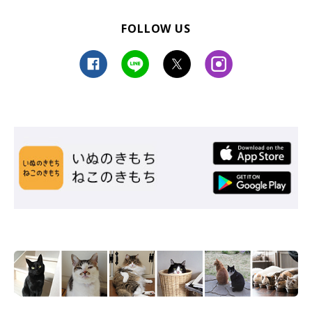
FOLLOW US
電動おもちゃ 猫じゃらし 蝶
価格：1,990円（税込、送料別)
(2025/6/10時点)
楽天で購入
ごっそり毛が取れる！「ファーミネーター」
ごっそり毛が取れるというコメントをたくさんいただいた「ファ
ーミネーター」は、720人中約31.3％の225人が使っていまし
た。筆者も古いバージョンですが使っています。本当にごっそり
取れますよ！！金属製なので優しくやってあげてくださいね♪