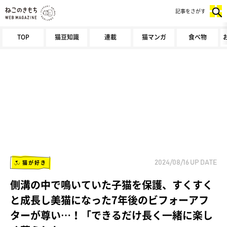
記事をさがす
TOP
猫豆知識
連載
猫マンガ
食べ物
猫が好き
2024/08/16
UP DATE
側溝の中で鳴いていた子猫を保護、すくすく
と成長し美猫になった7年後のビフォーアフ
ターが尊い…！「できるだけ長く一緒に楽し