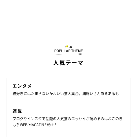
飼い主さん：
「私の膝やおなかの上に乗るのが大好き。台所でいろいろ作業を
したり、仕事の途中、椅子に座ってひと休みをしたりしている
と、すかさず飛び乗って来ます。とても甘えん坊で、心を開くの
は家族に対してだけ。そんな“人見知り”をするところも愛おしい
です」
人気テーマ
エンタメ
猫好きにはたまらないかわいい猫大集合。猫飼いさんあるあるも
連載
ブログやインスタで話題の人気猫のエッセイが読めるのはねこのき
もちWEB MAGAZINEだけ！