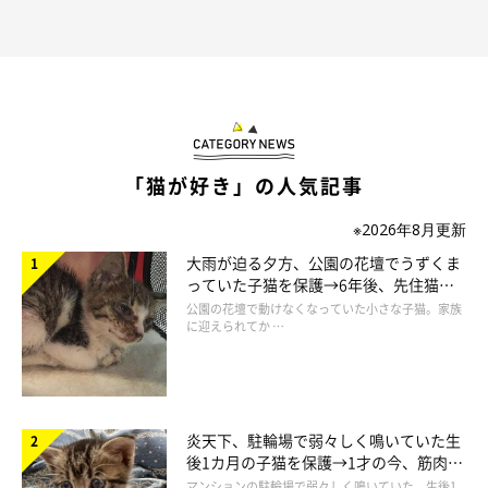
「猫が好き」の人気記事
※2026年8月更新
大雨が迫る夕方、公園の花壇でうずくま
っていた子猫を保護→6年後、先住猫
と“姉妹”のような関係に
公園の花壇で動けなくなっていた小さな子猫。家族
に迎えられてか …
炎天下、駐輪場で弱々しく鳴いていた生
後1カ月の子猫を保護→1才の今、筋肉質
でツンデレなコに成長
マンションの駐輪場で弱々しく鳴いていた、生後1