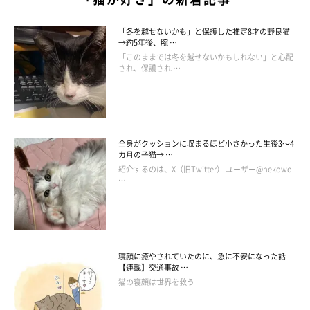
「冬を越せないかも」と保護した推定8才の野良猫
→約5年後、腕 …
「このままでは冬を越せないかもしれない」と心配
され、保護され …
全身がクッションに収まるほど小さかった生後3～4
カ月の子猫→ …
紹介するのは、X（旧Twitter） ユーザー@nekowo
…
飼い主さん家族と楽しく暮らす鈴雨ちゃん。
寝顔に癒やされていたのに、急に不安になった話
【連載】交通事故 …
大好きな“あること”とは…？
猫の寝顔は世界を救う