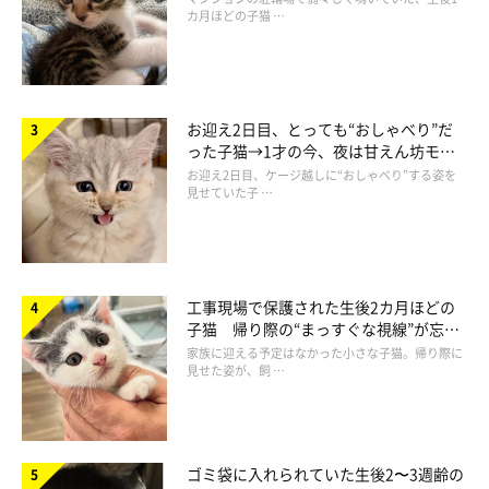
カ月ほどの子猫 …
先住猫の八重ちゃん（右）と一緒に寝そべる鈴雨ちゃん（左）
https://x.com/itokinyae
お迎え2日目、とっても“おしゃべり”だ
った子猫→1才の今、夜は甘えん坊モー
ところが、側溝のフタはとても重く、飼い主さん一人では持ち上
ドになるコに成長！
お迎え2日目、ケージ越しに“おしゃべり”する姿を
見せていた子 …
げることができませんでした。夜になって飼い主さん家族が集ま
り、みなで力を合わせて救出を試みることに……。
飼い主さん：
工事現場で保護された生後2カ月ほどの
「最終的に、ほぼ初対面の人たち4、5人の力を借りること
子猫 帰り際の“まっすぐな視線”が忘れ
に……。一緒にフタを持ち上げるなどして、2、3時間かけて何と
られず、家族の一員に
家族に迎える予定はなかった小さな子猫。帰り際に
見せた姿が、飼 …
か保護することができました」
多くの人の助けを得て、保護された鈴雨ちゃん。飼い主さんによ
ると、当初は、里親さんを探そうと考えていたそうですが……？
ゴミ袋に入れられていた生後2〜3週齢の