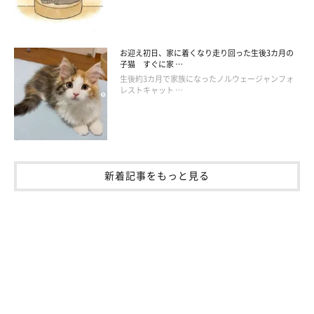
お迎え初日、家に着くなり走り回った生後3カ月の
子猫 すぐに家 …
生後約3カ月で家族になったノルウェージャンフォ
レストキャット …
新着記事をもっと見る
膝の上でお座りするのが大好きな鈴雨ちゃん
https://x.com/itokinyae
鈴雨ちゃんには、とても“好きなこと”があるのだとか。飼い主さ
んは、その行動にキュンとしてしまうそうです。それは一体、ど
のようなことなのでしょうか……？