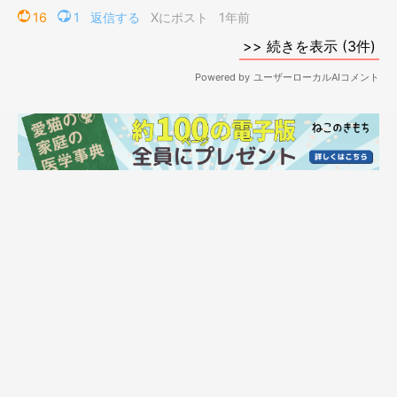
でいました。その日は、7月の日中、とても暑かったため窓を閉
めてエアコンをつけていたという飼い主さん。すると、あること
に気づいたそうで……！？
飼い主さん：
「外からかすかに子猫が鳴く声が……。気になって部屋を出て探
しましたが見つけることができませんでした。仕方なく部屋に戻
ると、しばらくして、再び、声が聞こえてきたのです。また、探
しに行きましたが見つからず……。それを何度か繰り返し、よう
やくアパートの脇にある小道の端、コンクリートのフタで覆われ
ている側溝の中で子猫が鳴いていることがわかりました」