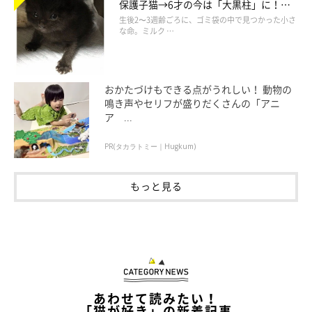
保護子猫→6才の今は「大黒柱」に！
美しい黒猫に成長した姿にグッとくる
生後2〜3週齢ごろに、ゴミ袋の中で見つかった小さ
飼い主さん：
な命。ミルク …
「翌日、病院に連れて行き診察をしてもらい、お薬をもらって服
用しました。母猫も見当たらず、帰るおうちも無いコのようだっ
たため里親さんを探そうと思いましたが……。先住猫とすんなり
おかたづけもできる点がうれしい！ 動物の
鳴き声やセリフが盛りだくさんの「アニ
仲良くなったため、そのままうちのコになりました」
ア ...
鈴雨ちゃんを迎えて、新たな暮らしをスタートした飼い主さん。
PR(タカラトミー｜Hugkum)
当時を振り返って、印象に残っていることがあるそうです。
もっと見る
飼い主さん：
「先住猫の八重は、2021年に18才で亡くなりました。鈴雨は、
八重のことが大好きで、子猫のときはしっぽであやしてもらった
り、成長して大きくなってからも八重のそばでよく寝ていたこと
を覚えています」
あわせて読みたい！
「猫が好き」の新着記事