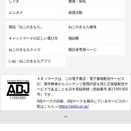
しぐさ
健康・病気
エンタメ
保護活動
雑誌『ねこのきもち』
ねこのきもち健保
キャットフードの正しい選び方
猫診断
ねこのきもちクイズ
購読者専用ページ
いぬ・ねこのきもちアプリ
ＡＢＪマークは、この電子書店・電子書籍配信サービス
が、著作権者からコンテンツ使用許諾を得た正規版配信サ
ービスであることを示す登録商標（登録番号 第11091003
号）です。
ABJマークの詳細、ABJマークを掲示しているサービスの一
覧はこちら→
https://aebs.or.jp/