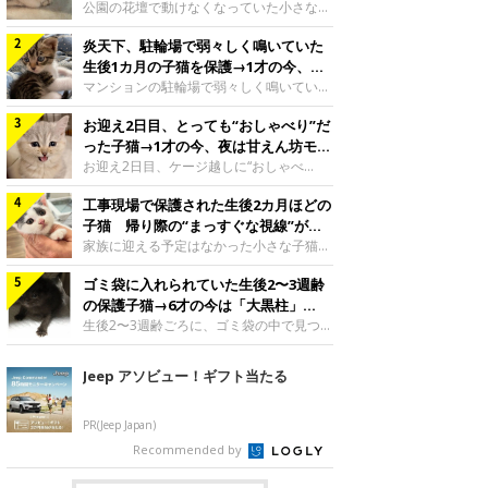
と“姉妹”のような関係に
公園の花壇で動けなくなっていた小さな子
猫。家族に迎えられてから6年、先住猫と
炎天下、駐輪場で弱々しく鳴いていた
の間には深い絆が育まれていました。保護
当時のティダちゃん。
生後1カ月の子猫を保護→1才の今、筋
@muumuu62197189紹介するのは、
肉質でツンデレなコに成長
マンションの駐輪場で弱々しく鳴いてい
X（旧Twitter）ユーザー
た、生後1カ月ほどの子猫。家族に迎えら
@muumuu62197189さんの愛猫・ティダ
お迎え2日目、とっても“おしゃべり”だ
れてから1年、体も行動も大きく成長しま
ちゃん（取材時6才）の成長記録です。こ
した。炎天下の駐輪場で鳴いていた小さな
った子猫→1才の今、夜は甘えん坊モー
ちらは、生後3カ月ごろのティダちゃん。
子猫保護当時のモモちゃん。@Kingponzu
ドになるコに成長！
お迎え2日目、ケージ越しに“おしゃべ
飼い主さんが出会ったのは、夜から大雨に
紹介するのは、X（旧Twitter）ユーザー
り”する姿を見せていた子猫。1才になった
なると予報されていた日の夕方でした。花
@Kingponzuさんの愛猫・モモちゃん（取
工事現場で保護された生後2カ月ほどの
今も見せる愛らしい姿にキュンとします。
壇で動けずにいた子猫保護したばかりのテ
材時1才）の成長記録です。こちらは、モ
お迎え2日目、ケージ越しに何かを伝える
子猫 帰り際の“まっすぐな視線”が忘
ィダちゃん。@muumuu62197189飼い主
モちゃんが生後1カ月ごろに撮影された一
ももちゃん“おしゃべり”なももちゃん。
れられず、家族の一員に
家族に迎える予定はなかった小さな子猫。
さんは、公園の
枚。飼い主さんの自宅マンションの駐輪場
@poocoonyan紹介するのは、Instagram
帰り際に見せた姿が、飼い主さんの心に残
で鳴いていたところを保護された当時の姿
ユーザー@poocoonyanさんの愛猫・もも
ゴミ袋に入れられていた生後2〜3週齢
りました。保護当時の夏目ちゃん。
です。子猫時代のモモちゃん。
ちゃん（取材時1才／マンチカン）です。
@shibainu_rintaro紹介するのは、
の保護子猫→6才の今は「大黒柱」
@Kingponzuその日は気温が35℃を
こちらの動画は、ももちゃんが生後2カ月
Instagramユーザー@shibainu_rintaroさ
に！ 美しい黒猫に成長した姿にグッ
生後2〜3週齢ごろに、ゴミ袋の中で見つか
を過ぎたころ、お迎え2日目に撮影された
んの愛猫・夏目（なつめ）ちゃん（取材時
った小さな命。ミルクから育てられたその
とくる
もの。新しい環境にゆっくり慣れてもらう
3才）。工事現場で親猫とはぐれたとみら
子猫は今、家族に欠かせない存在へと成長
Jeep アソビュー！ギフト当たる
ため、当時はケージの中で過ごしていまし
れ、保護された当時は生後2カ月ほどだっ
しました。ゴミ袋の中で見つかった、ミニ
た。鳴いてアピールするももち
たといいます。新しい飼い主を探すつもり
モグラのような子猫よちよち歩きをしてい
が……保護されてケージに入っている夏目
たころの、生後2〜3週齢ごろのドンちゃ
PR(Jeep Japan)
ちゃん。@shibainu_rintaro夏目ちゃんを
ん。@doddou_1今回紹介するのは、
Recommended by
保護したのは、以前、飼い主さんの愛猫・
X（旧Twitter）ユーザー@doddou_1さん
ちくわく
の愛猫・ドンちゃん（取材時、推定6才／