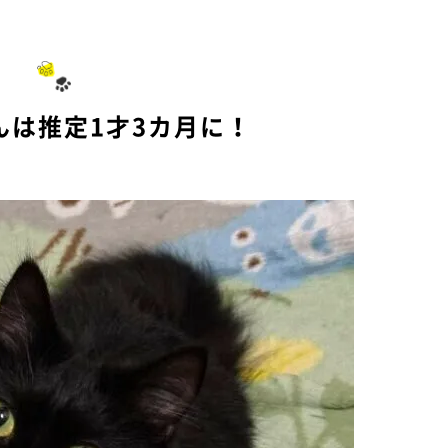
M
u
t
e
んは推定1才3カ月に！