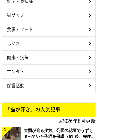
雑学・豆知識
猫グッズ
食事・フード
しぐさ
健康・病気
エンタメ
保護活動
「猫が好き」の人気記事
※2026年8月更新
大雨が迫る夕方、公園の花壇でうずく
まっていた子猫を保護→6年後、先住猫