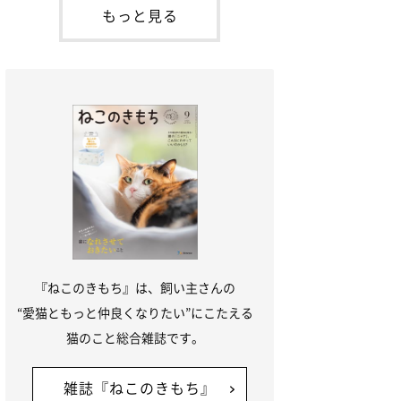
本名：ドミトリー・ドンスコイ）。ドンち
もっと見る
ゃんは、保護猫でした。ドンちゃんが見つ
かったのは、飼い主さんの姉の勤め先の敷
地内でした。ゴミ袋に入れられている
『ねこのきもち』は、飼い主さんの
“愛猫ともっと仲良くなりたい”にこたえる
猫のこと総合雑誌です。
雑誌『ねこのきもち』