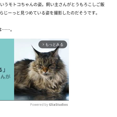
というモトコちゃんの姿。飼い主さんがとうもろこしご飯
らじーっと見つめている姿を撮影したのだそうです。
は……。
もっとみる
arrow_forward_ios
Powered by 
GliaStudios