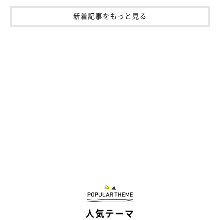
「これからも仲良くケンカをしながら、お互いおばあちゃんにな
新着記事をもっと見る
るまで元気に過ごしたいです」
と、くまこちゃんとの今後につい
て語っていました。
関連記事:
窓の外にヤモリを発見！ 本気で猫パンチする
猫の「張り切り警備員ぶり」にクスッ
窓の外を真剣に眺めているのは、X（旧Twitter）ユーザー
@kuroneko_kuma5さんの愛猫・くまこちゃん（撮影時3才）。じー
ーーっと熱い視線を向けるその先には、一体何が……？
写真提供・取材協力／
@kuroneko_kuma5
さん／X（旧Twitter）
取材・文／雨宮カイ
※この記事は投稿者さまに取材し、了承の上制作したものです。
2024年11月時点の情報であり、現在と異なる場合があります。
人気テーマ