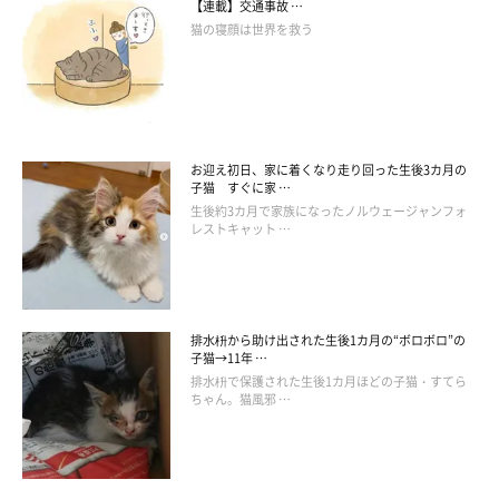
【連載】交通事故 …
猫の寝顔は世界を救う
お迎え初日、家に着くなり走り回った生後3カ月の
子猫 すぐに家 …
生後約3カ月で家族になったノルウェージャンフォ
レストキャット …
排水枡から助け出された生後1カ月の“ボロボロ”の
ソファの背もたれの上に乗るくまこちゃん
子猫→11年 …
@kuroneko_kuma5
排水枡で保護された生後1カ月ほどの子猫・すてら
ちゃん。猫風邪 …
素直じゃない部分もあるけれど、そんなくまこちゃんのツンデレ
な態度にキュンとしている飼い主さん。