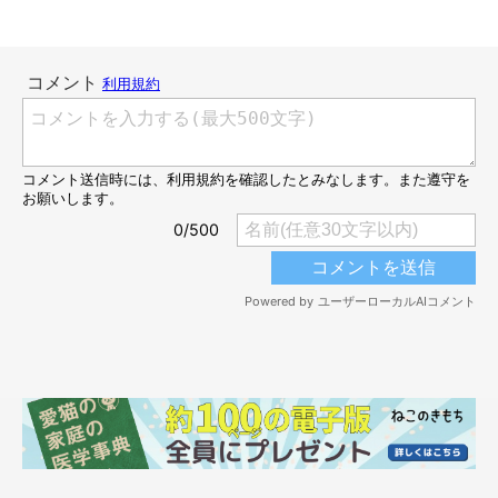
だら〜ん。
@kuroneko_kuma5
飼い主さんの家ではおなじみの光景のため、飼い主さんはくまこ
ちゃんのあの姿を見たときは
「また垂れてるなぁ（笑）」
くらい
の気持ちだったとのことです。