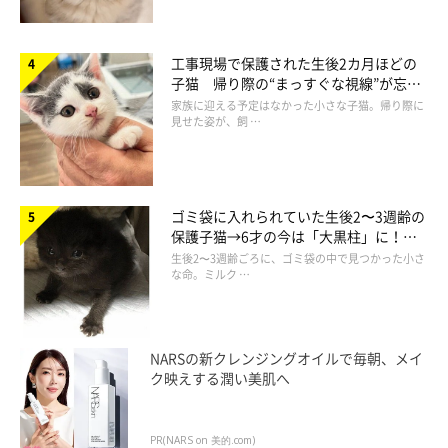
工事現場で保護された生後2カ月ほどの
子猫 帰り際の“まっすぐな視線”が忘れ
られず、家族の一員に
家族に迎える予定はなかった小さな子猫。帰り際に
見せた姿が、飼 …
ゴミ袋に入れられていた生後2〜3週齢の
保護子猫→6才の今は「大黒柱」に！
美しい黒猫に成長した姿にグッとくる
生後2〜3週齢ごろに、ゴミ袋の中で見つかった小さ
な命。ミルク …
NARSの新クレンジングオイルで毎朝、メイ
ク映えする潤い美肌へ
まったりするくまこちゃん
PR(NARS on 美的.com)
@kuroneko_kuma5