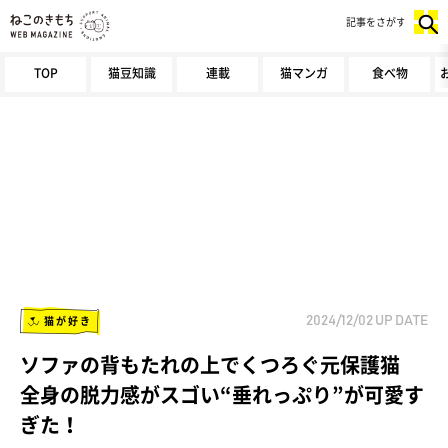
記事をさがす
TOP
猫豆知識
連載
猫マンガ
食べ物
猫が好き
2024/12/02
UP DATE
ソファの背もたれの上でくつろぐ元保護猫
全身の脱力感がスゴい“垂れっぷり”が可愛す
ぎた！