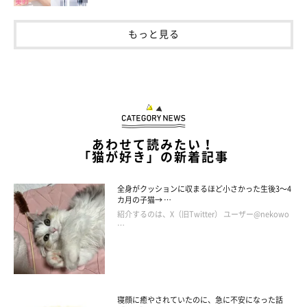
そんなくまこちゃんは“ツン”が多めの「ツンデレタイプ」のよう
もっと見る
で、こんなエピソードも。
飼い主さん：
「抱っこもなでられることもあまり好きじゃないみたいだし、イ
タズラを怒ると逆切れしてきます。なのに、私が家にいる間はず
あわせて読みたい！
っとそばにいて、お風呂にもトイレにもついてきます。
「猫が好き」の新着記事
寝ているくまこさんを起こさないようにそっと離れても、くまこ
全身がクッションに収まるほど小さかった生後3～4
カ月の子猫→ …
さんは眠そうにウトウトしながらあとをついてきて、私のことを
紹介するのは、X（旧Twitter） ユーザー@nekowo
…
待っていることもあるんです」
寝顔に癒やされていたのに、急に不安になった話