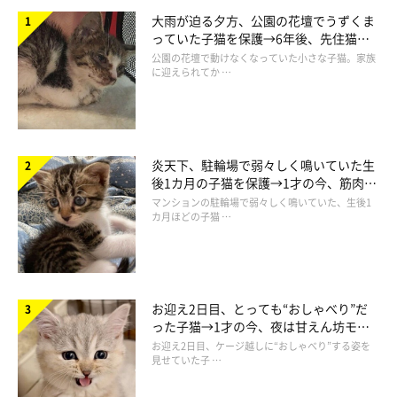
大雨が迫る夕方、公園の花壇でうずくま
っていた子猫を保護→6年後、先住猫
と“姉妹”のような関係に
公園の花壇で動けなくなっていた小さな子猫。家族
に迎えられてか …
炎天下、駐輪場で弱々しく鳴いていた生
後1カ月の子猫を保護→1才の今、筋肉質
首をかしげて見つめるくまこちゃん
でツンデレなコに成長
マンションの駐輪場で弱々しく鳴いていた、生後1
@kuroneko_kuma5
カ月ほどの子猫 …
保護猫だったという、くまこちゃん。生後半年のころに飼い主さ
んの家にやってきたのだとか。
お迎え2日目、とっても“おしゃべり”だ
った子猫→1才の今、夜は甘えん坊モー
飼い主さんはくまこちゃんのお迎えの経緯について、
「先代猫を
ドになるコに成長！
お迎え2日目、ケージ越しに“おしゃべり”する姿を
病気で亡くして1年経ち、寂しさから保護猫譲渡サイトを通じて
見せていた子 …
お迎えしました」
と話します。