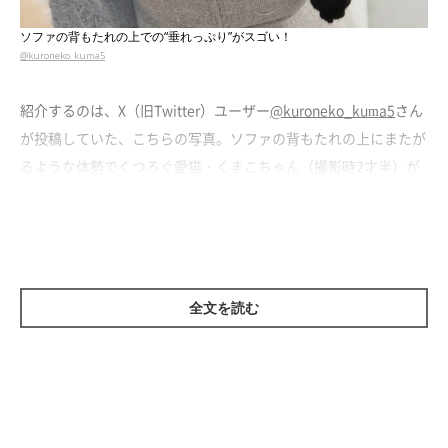
ソファの背もたれの上での“垂れっぷり”がスゴい！
@kuroneko_kuma5
紹介するのは、X（旧Twitter）ユーザー
@kuroneko_kuma5
さん
が投稿していた、こちらの写真。ソファの背もたれの上にまたが
るような体勢でくつろぐ愛猫・くまこちゃん（撮影時2才半）が
写っています。
両前足をだら〜んとしてだらけるくまこちゃん。全身の脱力感
と“垂れっぷり”がスゴい一枚について、飼い主さんはこう話して
います。
全文を読む
飼い主さん：
「私が在宅しているときは、くまこさんは私のそばにいるか、こ
うして部屋の真ん中にあるソファから私の様子をうかがっていま