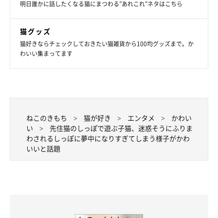
明日誰かに話したくなる猫にまつわる”あれこれ”ネタはこちら
猫グッズ
猫好きならチェックしておきたい猫雑貨から100均グッズまで。か
わいい集まってます
ねこのきもち
猫が好き
エンタメ
かわい
い
先住猫のしっぽで遊ぶ子猫、迷惑そうにふりま
わされるしっぽに夢中になりすぎてしまう様子がかわ
大きくなったしらすくん まん丸でかわいい
いいと話題
＠fuu.shii
飼い主さん：
「しらすは寡黙（かもく）なコで怖がり。飼い主以外の人が苦手
です。かなりの食いしん坊で、まん丸なお顔とボディが魅力だと