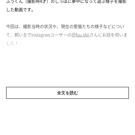
ふうくん（撮影時4才）のしっぽに夢中になって遊ぶ様子を撮影
した動画です。
今回は、撮影当時の状況や、現在の愛猫たちの様子などについ
て、飼い主でInstagramユーザーの
＠fuu.shii
さんにお話を伺いま
した！
猫じゃらしみたいな先住猫のしっぽに夢中！
全文を読む