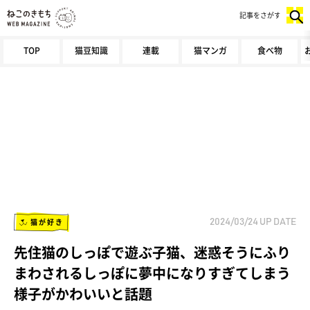
記事をさがす
TOP
猫豆知識
連載
猫マンガ
食べ物
猫が好き
2024/03/24
UP DATE
先住猫のしっぽで遊ぶ子猫、迷惑そうにふり
まわされるしっぽに夢中になりすぎてしまう
様子がかわいいと話題