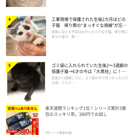
工事現場で保護された生後2カ月ほどの
子猫 帰り際の“まっすぐな視線”が忘れ
られず、家族の一員に
家族に迎える予定はなかった小さな子猫。帰り際に
この投稿をInstagramで見る
見せた姿が、飼 …
ゴミ袋に入れられていた生後2〜3週齢の
保護子猫→6才の今は「大黒柱」に！
美しい黒猫に成長した姿にグッとくる
生後2〜3週齢ごろに、ゴミ袋の中で見つかった小さ
な命。ミルク …
ふうとしらす(@fuu.shii)がシェアした投稿
楽天週間ランキング1位！シリーズ累計3億
包のスッキリ茶。380円でお試し
PR(ハーブ健康本舗)