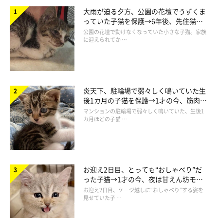
大雨が迫る夕方、公園の花壇でうずくま
っていた子猫を保護→6年後、先住猫
飼い主さん：
と“姉妹”のような関係に
公園の花壇で動けなくなっていた小さな子猫。家族
「現在、ふうは7才、しらすは3才になりました。今も変わらず、
に迎えられてか …
ふうのしっぽはしらすにとって特別な猫じゃらしで、しらすはふ
うのことが大好きです。
炎天下、駐輪場で弱々しく鳴いていた生
一方、ふうはその愛が重すぎて逃げていますが、幼いころのしら
後1カ月の子猫を保護→1才の今、筋肉質
すを覚えているのか、しらすに対して本気で怒りません。やられ
でツンデレなコに成長
マンションの駐輪場で弱々しく鳴いていた、生後1
カ月ほどの子猫 …
っぱなしです」
お迎え2日目、とっても“おしゃべり”だ
った子猫→1才の今、夜は甘えん坊モー
ドになるコに成長！
お迎え2日目、ケージ越しに“おしゃべり”する姿を
見せていた子 …