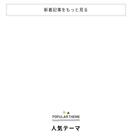
ヘソ天姿のふうくん かわいすぎる
＠fuu.shii
新着記事をもっと見る
――愛猫たちのふだんの様子について教えてください。
飼い主さん：
「ふうは気が小さく甘えん坊で人が大好き。飼い主にぺったり
で、夜は一緒に寝ます。また、おしゃべりで小言が多く、にゃー
にゃー文句ばっかり言っています」
人気テーマ