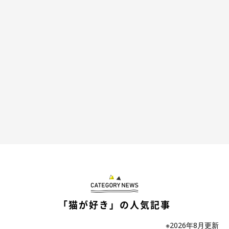
ふうくんにはしらすくんの愛が重すぎる！？
転がるしらすくんの表情がたまらない
＠fuu.shii
「猫が好き」の人気記事
――その後、愛猫たちは仲よくなったのでしょうか？ 現在の関
※2026年8月更新
係性について教えてください。