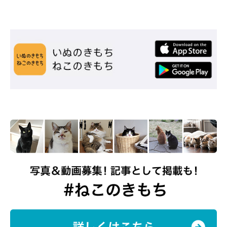
ください。
飼い主さん：
「出勤時のお見送り・お迎えはもちろんですが、動画を撮影した
ころに夢見ていた、2匹の仲のよい様子が奇跡的に見られる瞬間
は、とくに幸せを感じます。
爆睡しているふうの横にぺったりくっつくしらす……。その2匹
の姿を見たときの幸福感は、何ものにもかえられません」
愛猫たちの仲睦まじい姿は幸せそのもの。飼い主さんは、ふうく
んとしらすくんが仲よくしている姿を見ると、
「こんなステキな
姿を見せてくれてありがとう」
という気持ちになるのだとか。
>（獣医師が解説）先住猫のしっぽで遊ぶ子猫の気持ち