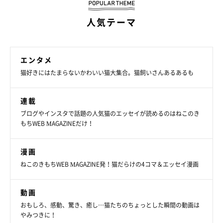
人気テーマ
エンタメ
猫好きにはたまらないかわいい猫大集合。猫飼いさんあるあるも
連載
ブログやインスタで話題の人気猫のエッセイが読めるのはねこのき
もちWEB MAGAZINEだけ！
＜写真下から＞ブランくん、シェリーちゃん
漫画
@pusuke44055134
ねこのきもちWEB MAGAZINE発！猫だらけの4コマ＆エッセイ漫画
4匹の愛猫たちと楽しい毎日を過ごしている飼い主さん。これま
動画
での日々を振り返りどのようなことを思うのか、今の気持ちを聞
おもしろ、感動、驚き、癒し…猫たちのちょっとした瞬間の動画は
きました。
やみつきに！