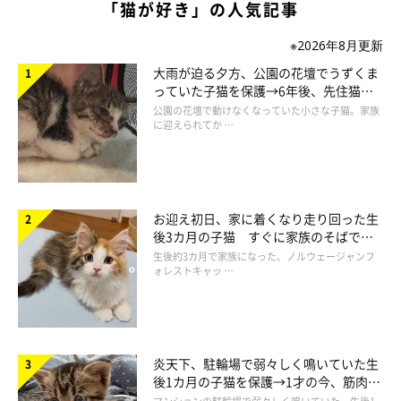
「猫が好き」の人気記事
※2026年8月更新
大雨が迫る夕方、公園の花壇でうずくま
っていた子猫を保護→6年後、先住猫
と“姉妹”のような関係に
公園の花壇で動けなくなっていた小さな子猫。家族
に迎えられてか …
＜写真左から＞ラムちゃん（撮影時4才／メインクーン）、ジン太くん（撮
影時3才／メインクーン）、シェリーちゃん（撮影時、生後6カ月／サイベ
リアン）、ブランくん（撮影時、生後6カ月／サイベリアン）。4匹の名前
の由来は「お酒」なのだそう。
お迎え初日、家に着くなり走り回った生
@pusuke44055134
後3カ月の子猫 すぐに家族のそばで落
ち着く姿に「迎えてよかった」
生後約3カ月で家族になった、ノルウェージャンフ
ォレストキャッ …
普段のブランくんの性格について、飼い主さんは次のように話し
ています。
飼い主さん：
炎天下、駐輪場で弱々しく鳴いていた生
後1カ月の子猫を保護→1才の今、筋肉質
「我が家にはほかに先住猫のメインクーンが2匹と、サイベリア
でツンデレなコに成長