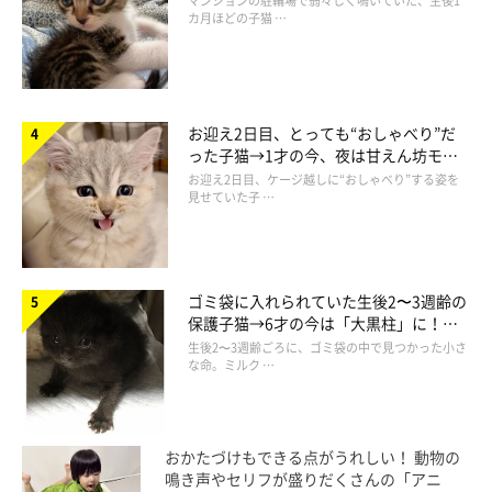
マンションの駐輪場で弱々しく鳴いていた、生後1
ンの妹1匹がいるのですが、ブランが一番のんびり屋です。本当
カ月ほどの子猫 …
におおらかなコです」
お迎え2日目、とっても“おしゃべり”だ
った子猫→1才の今、夜は甘えん坊モー
ドになるコに成長！
お迎え2日目、ケージ越しに“おしゃべり”する姿を
見せていた子 …
ゴミ袋に入れられていた生後2〜3週齢の
保護子猫→6才の今は「大黒柱」に！
美しい黒猫に成長した姿にグッとくる
生後2〜3週齢ごろに、ゴミ袋の中で見つかった小さ
な命。ミルク …
おかたづけもできる点がうれしい！ 動物の
鳴き声やセリフが盛りだくさんの「アニ