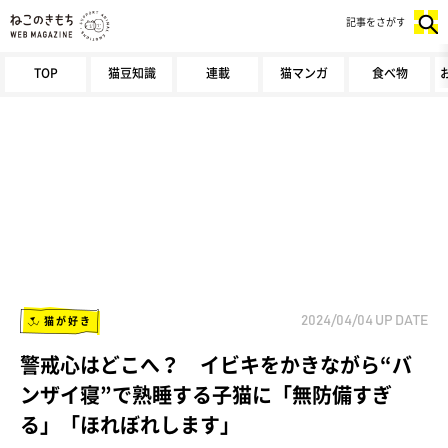
記事をさがす
TOP
猫豆知識
連載
猫マンガ
食べ物
猫が好き
2024/04/04
UP DATE
警戒心はどこへ？ イビキをかきながら“バ
ンザイ寝”で熟睡する子猫に「無防備すぎ
る」「ほれぼれします」