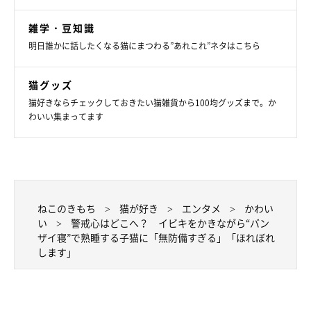
雑学・豆知識
飼い主さん：
明日誰かに話したくなる猫にまつわる”あれこれ”ネタはこちら
「4ニャンズとの暮らしは、
とにかく幸せしかありません。
スト
レスゼロの暮らしを与えてあげることが、私の生きがいになって
猫グッズ
います」
猫好きならチェックしておきたい猫雑貨から100均グッズまで。か
わいい集まってます
関連記事:
ピタッと密着するあどけないサイベリアンの兄
妹子猫→お迎えから2年後、“大きくモフモフ”と
立派に成長！
紹介するのは、X（旧Twitter）ユーザー@pusuke44055134さんが
「#最初に撮った一枚」のハッシュタグをつけて投稿していた写
真。お迎え初日に撮影した愛猫・ブランくん、シェリーちゃんで
す。当時のエピソードや成長した現在の様子など、飼い主さんに話
ねこのきもち
猫が好き
エンタメ
かわい
をうかがいました。
写真提供・取材協力／
@pusuke44055134
さん／X（旧Twitter）
い
警戒心はどこへ？ イビキをかきながら“バン
ザイ寝”で熟睡する子猫に「無防備すぎる」「ほれぼれ
※この記事は投稿者さまにご了承をいただいたうえで制作してい
します」
ます。
取材・文／凛香