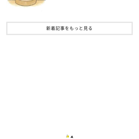
新着記事をもっと見る
ジン太くん
@pusuke44055134
飼い主さんは、江戸時代に建てられた古民家をリノベーションし
て住んでいるのだそう。
「極太の梁を剥き出しているので、猫た
ちにとっては巨大なキャットタワーになり、ストレス発散になっ
ているようです」
と話しており、愛猫たちにとってのびのびと快
適に過ごせる家のようです。