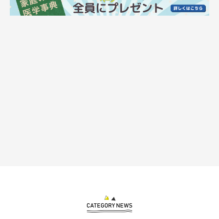
「朝ご飯食べて、運動会して、現在は二度寝中 よしよし、ノビノビ育って
るね」
@pusuke44055134
飼い主さんによれば、ブランくんがバンザイのポーズで寝るとい
うのは、いつものことなのだそう。
「いつでもどこでもひっくり返っている」
といい、あるときは妹
猫のシェリーちゃん（取材時、生後6カ月／サイベリアン）を下
敷きにして大胆に寝ていたこともありました。