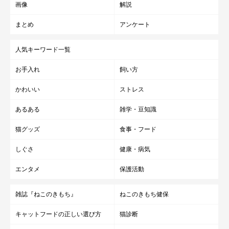
画像
解説
まとめ
アンケート
人気キーワード一覧
お手入れ
飼い方
かわいい
ストレス
あるある
雑学・豆知識
猫グッズ
食事・フード
しぐさ
健康・病気
エンタメ
保護活動
雑誌『ねこのきもち』
ねこのきもち健保
キャットフードの正しい選び方
猫診断