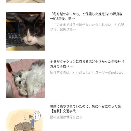
「冬を越せないかも」と保護した推定8才の野良猫
→約5年後、腕 …
「このままでは冬を越せないかもしれない」と心配
され、保護され …
愛猫たちとの暮らしは「とにかく幸せしかな
い」
全身がクッションに収まるほど小さかった生後3～4
カ月の子猫→ …
紹介するのは、X（旧Twitter） ユーザー@nekowo
…
寝顔に癒やされていたのに、急に不安になった話
【連載】交通事故 …
猫の寝顔は世界を救う