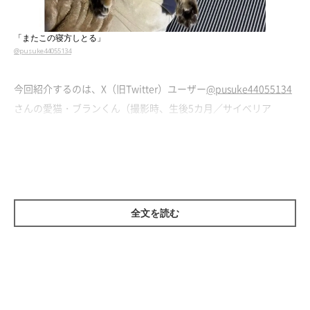
「またこの寝方しとる」
@pusuke44055134
今回紹介するのは、X（旧Twitter）ユーザー
@pusuke44055134
さんの愛猫・ブランくん（撮影時、生後5カ月／サイベリア
ン）。
飼い主さんが
「またこの寝方しとる」
とのコメントとともに投稿
した写真には、なんとも大胆な寝方でおやすみ中のブランくんの
姿が写っています。
全文を読む
撮影時について飼い主さんに話を聞くと、飼い主さんがいる場所
にブランくんが近寄ってきたかと思ったら、そのままひっくり返
って寝始めたのだそう。イビキまでかくという熟睡っぷりに、
「本当に猫？」と思ってしまいそうです。