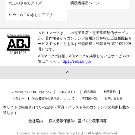
ねこのきもちクイズ
購読者専用ページ
いぬ・ねこのきもちアプリ
ＡＢＪマークは、この電子書店・電子書籍配信サービス
が、著作権者からコンテンツ使用許諾を得た正規版配信サ
ービスであることを示す登録商標（登録番号 第11091003
号）です。
ABJマークの詳細、ABJマークを掲示しているサービスの一
覧はこちら→
https://aebs.or.jp/
いぬのきもち・ねこのきもち
いぬのきもち
広告掲載
利用規約
ポリシー
利用者情報の取り扱いについて
専門家一覧
お問い合わせ
本サイトに掲載されている記事・写真・イラスト等のコンテンツの無断転載を
禁じます。
会社案内
個人情報保護法に基づく公表事項等
Copyright © Benesse Style Care Group Co.,Ltd. All Rights Reserved.