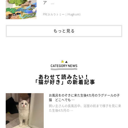
ア ...
ラムちゃんに甘えるブランくん
@pusuke44055134
PR(タカラトミー｜Hugkum)
ブランくんがこれほどまでにのびのびと暮らせているのは、先住
もっと見る
猫たちが優しいからというのも大きいのだそう。ブランくんは、
すっかり甘えているようです。
あわせて読みたい！
「猫が好き」の新着記事
お風呂をのぞきに来た生後4カ月のラグドールの子
猫 どこへでも …
飼い主さんの長風呂中、浴室の前まで様子を見に来
た生後4カ月の …