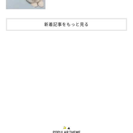
新着記事をもっと見る
tamtam プロフィール
動物病院で動物看護士として勤務後、現在は個人で犬猫を預かり
里親を探す「一時預かりボランティア」を続けている。犬猫の保
護や介護について、大変な現実だけでなく、楽しさ・幸せをSNS
で発信し大きな話題に。
2022年
「たまさんちのホゴイヌ」（世界文化社）
、2023年
「た
まさんちのホゴネコ」（世界文化社）
を出版。著者印税を動物福
祉活動に充てている。
instagram：
@tamtam__111