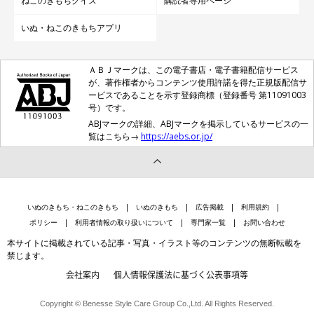
ねこのきもちクイズ
購読者専用ページ
いぬ・ねこのきもちアプリ
ＡＢＪマークは、この電子書店・電子書籍配信サービス
が、著作権者からコンテンツ使用許諾を得た正規版配信サ
ービスであることを示す登録商標（登録番号 第11091003
号）です。
ABJマークの詳細、ABJマークを掲示しているサービスの一
覧はこちら→
https://aebs.or.jp/
いぬのきもち・ねこのきもち
いぬのきもち
広告掲載
利用規約
ポリシー
利用者情報の取り扱いについて
専門家一覧
お問い合わせ
本サイトに掲載されている記事・写真・イラスト等のコンテンツの無断転載を
禁じます。
会社案内
個人情報保護法に基づく公表事項等
Copyright © Benesse Style Care Group Co.,Ltd. All Rights Reserved.