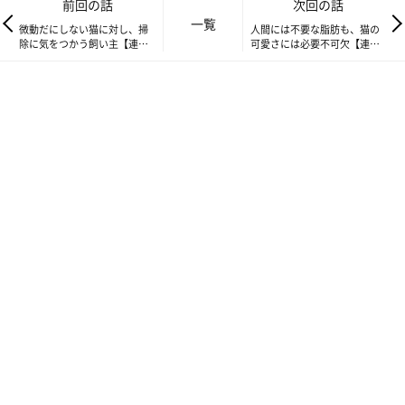
前回の話
次回の話
一覧
微動だにしない猫に対し、掃
人間には不要な脂肪も、猫の
除に気をつかう飼い主【連
可愛さには必要不可欠【連
家族みんなで話題のゴジラを観に行った、たまさんファミリー。
載】交通事故にあった猫を拾
載】交通事故にあった猫を拾
いました#159
いました#161
実はおかーさんは、この映画が好きすぎて2回目の鑑賞です。
お家でゆったり鑑賞も良いですが、やっぱり大画面の迫力と臨場
感はすごい…！
映画が終わり興奮冷めやらぬまま、各々感想を話します。
そのとき、娘ののんちゃんがポツリ…