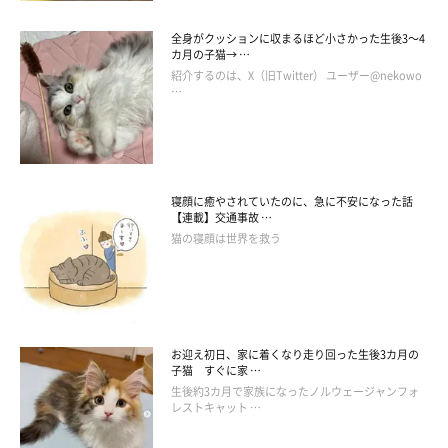
全身がクッションに収まるほど小さかった生後3～4
カ月の子猫→ …
紹介するのは、X（旧Twitter） ユーザー@nekowo
…
誰がゴジラやねん
寝顔に癒やされていたのに、急に不安になった話
【連載】交通事故 …
猫の寝顔は世界を救う
お迎え初日、家に着くなり走り回った生後3カ月の
子猫 すぐに家 …
生後約3カ月で家族になったノルウェージャンフォ
レストキャット …