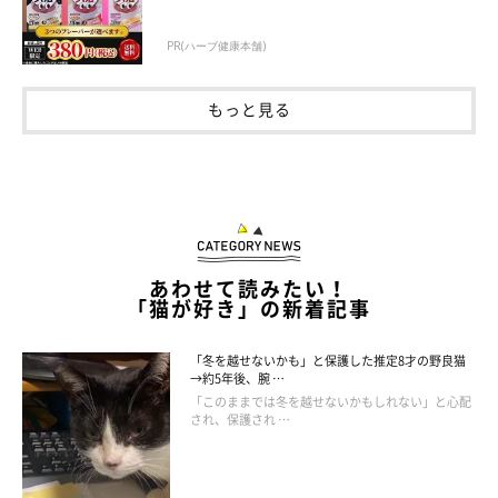
PR(ハーブ健康本舗)
もっと見る
あわせて読みたい！
「猫が好き」の新着記事
「冬を越せないかも」と保護した推定8才の野良猫
→約5年後、腕 …
「このままでは冬を越せないかもしれない」と心配
され、保護され …