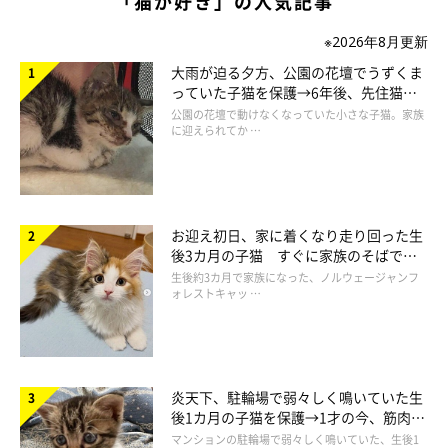
「猫が好き」の人気記事
※2026年8月更新
大雨が迫る夕方、公園の花壇でうずくま
っていた子猫を保護→6年後、先住猫
それからというもの、たまちゃんのお顔を見るたびに、何故か脳
と“姉妹”のような関係に
公園の花壇で動けなくなっていた小さな子猫。家族
裏に浮かぶゴジラのフォルム。
に迎えられてか …
窓辺で日向ぼっこする姿は、まるで破壊活動に満足して一休みし
ている怪獣のよう…？
お迎え初日、家に着くなり走り回った生
こんなふうにゴジラもまどろんだりするのでしょうか。
後3カ月の子猫 すぐに家族のそばで落
居眠りするゴジラ（たまちゃん）、ごはんをねだるゴジラ（たま
ち着く姿に「迎えてよかった」
生後約3カ月で家族になった、ノルウェージャンフ
ちゃん）、おかーさんにシャーッするゴジラ（たまちゃん）。
ォレストキャッ …
それは…なんか可愛い！！！
そんなことを考えているうちに、最終的にテレビのCMに出てく
炎天下、駐輪場で弱々しく鳴いていた生
るゴジラを見るたびに、胸がキュンとなってしまう自分がいまし
後1カ月の子猫を保護→1才の今、筋肉質
た。
でツンデレなコに成長
マンションの駐輪場で弱々しく鳴いていた、生後1