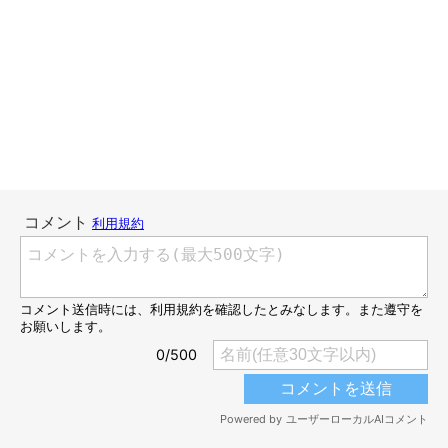
・オシャレ猫 篇
・寝っこ 篇
・奇跡の一枚 篇
・ねこのきもち読者 篇
写真応募する（ねこにすと写真応募サイトに移動し
ます）
「ねこにすと」とは？
「ねこにすと」とは、全国の有名百貨店などで開催されている、
ねこ写真の展示イベントです。毎回大人気のこのイベントでは、
各地で募集した愛猫写真を選考のうえ、パネルにして会場に展示