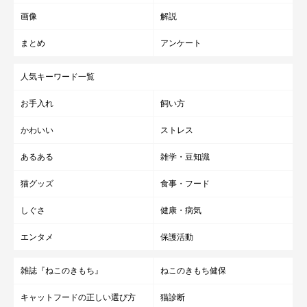
画像
解説
まとめ
アンケート
人気キーワード一覧
お手入れ
飼い方
かわいい
ストレス
あるある
雑学・豆知識
猫グッズ
食事・フード
しぐさ
健康・病気
エンタメ
保護活動
雑誌『ねこのきもち』
ねこのきもち健保
キャットフードの正しい選び方
猫診断