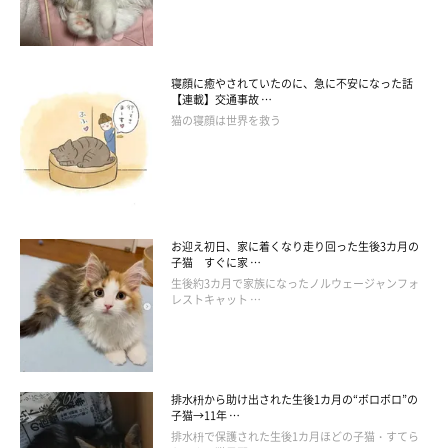
寝顔に癒やされていたのに、急に不安になった話
【連載】交通事故 …
猫の寝顔は世界を救う
お迎え初日、家に着くなり走り回った生後3カ月の
子猫 すぐに家 …
生後約3カ月で家族になったノルウェージャンフォ
レストキャット …
排水枡から助け出された生後1カ月の“ボロボロ”の
子猫→11年 …
排水枡で保護された生後1カ月ほどの子猫・すてら