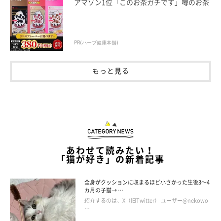
アマゾン1位「このお茶ガチです」噂のお茶
PR(ハーブ健康本舗)
もっと見る
あわせて読みたい！
「猫が好き」の新着記事
全身がクッションに収まるほど小さかった生後3～4
カ月の子猫→ …
紹介するのは、X（旧Twitter） ユーザー@nekowo
…