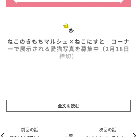
ねこのきもちマルシェ×ねこにすと コーナ
ーで展示される愛猫写真を募集中（2月18日
締切）
大好評だった第1回「ねこのきもちマルシェ」に引き続き、第2回
でも「ねこにすと」とのコラボが決定！！
『ねこのきもち』読者の方限定のテーマもご用意。会場にパネル
展示される確率が高まります！ぜひご応募ください！
全文を読む
写真投稿する（ねこにすと写真応募サイトに移動し
前回の話
次回の話
ます）
一覧