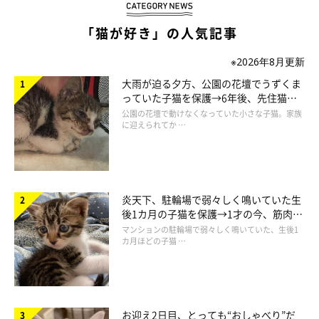
「猫が好き」の人気記事
※2026年8月更新
大雨が迫る夕方、公園の花壇でうずくま
猫を愛する方々が集まる場、それが「ねこのきもちマルシェ」で
っていた子猫を保護→6年後、先住猫
と“姉妹”のような関係に
す。猫雑貨・猫用グッズなど、飼い主さんも愛猫も楽しめるお買
公園の花壇で動けなくなっていた小さな子猫。家族
に迎えられてか …
い物はもちろん、猫の気持ちがわかるクイズラリーや福引大会な
ど盛りだくさん！「愛猫写真大募集」「ニャ論調査」コーナーな
ど、『ねこのきもち』をより楽しめる内容も予定しています♪ま
た、収益の一部を、猫・犬の保護活動に寄付いたします。
炎天下、駐輪場で弱々しく鳴いていた生
後1カ月の子猫を保護→1才の今、筋肉質
でツンデレなコに成長
マンションの駐輪場で弱々しく鳴いていた、生後1
カ月ほどの子猫 …
第2回ねこのきもちマルシェのご案内
お迎え2日目、とっても“おしゃべり”だ