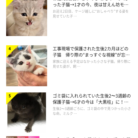
った子猫→1才の今、夜は甘えん坊モー
ドになるコに成長！
お迎え2日目、ケージ越しに“おしゃべり”する姿を
見せていた子 …
工事現場で保護された生後2カ月ほどの
子猫 帰り際の“まっすぐな視線”が忘れ
られず、家族の一員に
家族に迎える予定はなかった小さな子猫。帰り際に
見せた姿が、飼 …
ゴミ袋に入れられていた生後2〜3週齢の
保護子猫→6才の今は「大黒柱」に！
美しい黒猫に成長した姿にグッとくる
生後2〜3週齢ごろに、ゴミ袋の中で見つかった小さ
な命。ミルク …