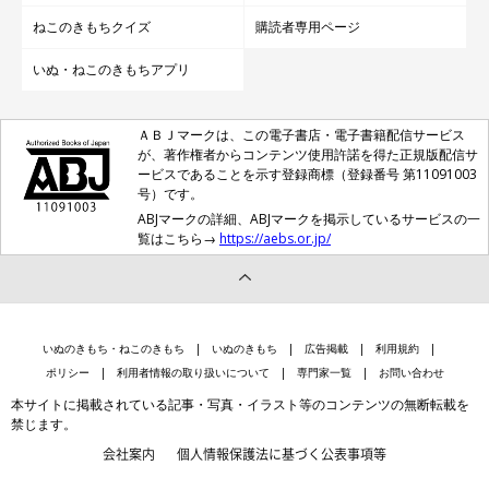
ねこのきもちクイズ
購読者専用ページ
いぬ・ねこのきもちアプリ
ＡＢＪマークは、この電子書店・電子書籍配信サービス
が、著作権者からコンテンツ使用許諾を得た正規版配信サ
ービスであることを示す登録商標（登録番号 第11091003
号）です。
ABJマークの詳細、ABJマークを掲示しているサービスの一
覧はこちら→
https://aebs.or.jp/
いぬのきもち・ねこのきもち
いぬのきもち
広告掲載
利用規約
ポリシー
利用者情報の取り扱いについて
専門家一覧
お問い合わせ
本サイトに掲載されている記事・写真・イラスト等のコンテンツの無断転載を
禁じます。
会社案内
個人情報保護法に基づく公表事項等