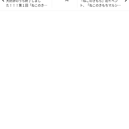
大好評のうち終了しまし
『ねこのきもち』初イベン
た！！！第１回「ねこのきも
ト、「ねこのきもちマルシ
ちマルシェ」2024年1月6日～
ェ」開催リポート♪お買い物
7日渋谷ストリームホールにて
や参加型企画を楽しんでいた
第2回「ねこのきもちマルシェ」（3/29、30／東京都立産業貿易
だきました！
センター浜松町館）の概要はこちら
「ねこのきもちマルシェ×ねこにすと」募集テーマ
『ねこのきもち』の読者の方にぜひご応募いただきたいものか
ら、「ねこにすと」定番の大人気テーマまで盛りだくさん。第2
回「ねこのきもちマルシェ」でお写真を展示いたします。
さらに、投票数TOP3のお写真は『ねこのきもち』にも掲載しま
す！たくさんのご応募お待ちしてます！
【募集テーマ】
・さくら耳 篇
・仲良し猫 篇