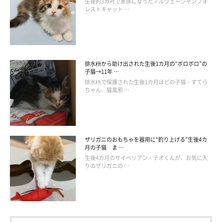
生後約3カ月で家族になったノルウェージャンフォ
(たぶん)
レストキャット …
よし、僕も頑張って仕事しよう
響介と勝手な設定をつけられてる猫たち
排水枡から助け出された生後1カ月の“ボロボロ”の
プロフィール
子猫→11年 …
排水枡で保護された生後1カ月ほどの子猫・すてら
作者：響介
ちゃん。猫風邪 …
本業は作編曲家/猫マスター/サウンドプロデューサー/ギタリスト
27才独身。将来の夢は無人島に住んで猫と一日中鬼ごっこ日向ぼ
っこ。
ザリガニのおもちゃを器用に“釣り上げる”生後4カ
毎日猫と追いかけっこしたいがために突如家を買う。日々曲を書
月の子猫 ま …
き、曲の〆切に追われながら日々猫たちのご飯の〆切にも追われ
生後4カ月のサイベリアン・テオくんが、お気に入
りのザリガニの …
る、そんな〆切地獄の幸せな毎日を送っています。
ブログ：
「変顔猫リュックと愉快な仲間達」
Twitter：
@HOMEALONe_ksk