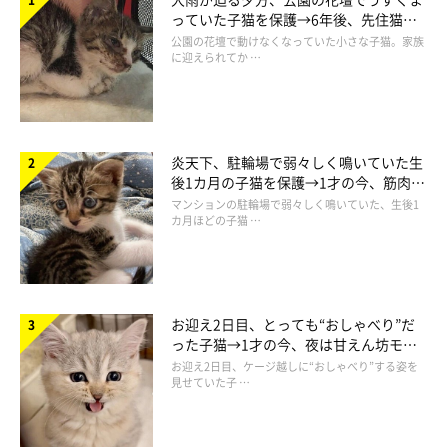
っていた子猫を保護→6年後、先住猫
と“姉妹”のような関係に
公園の花壇で動けなくなっていた小さな子猫。家族
に迎えられてか …
炎天下、駐輪場で弱々しく鳴いていた生
後1カ月の子猫を保護→1才の今、筋肉質
でツンデレなコに成長
マンションの駐輪場で弱々しく鳴いていた、生後1
カ月ほどの子猫 …
上司も安心して、部下の足に寄りかか…
いや、寄りかかるなや…仕事中なんだ
ろ…(たぶん)
お迎え2日目、とっても“おしゃべり”だ
った子猫→1才の今、夜は甘えん坊モー
ドになるコに成長！
お迎え2日目、ケージ越しに“おしゃべり”する姿を
見せていた子 …