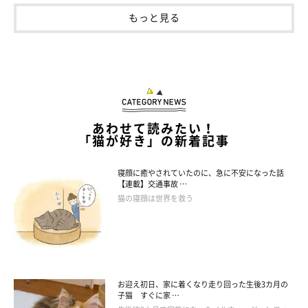
もっと見る
あわせて読みたい！
「猫が好き」の新着記事
寝顔に癒やされていたのに、急に不安になった話
【連載】交通事故 …
猫の寝顔は世界を救う
社長(たぶん)のピーボさんも、信頼できる部下にお仕事を任せっ
きりで存分にサボれますね。
こうして僕の家のソファの平穏が保たれているわけです。(たぶ
ん)
お迎え初日、家に着くなり走り回った生後3カ月の
子猫 すぐに家 …