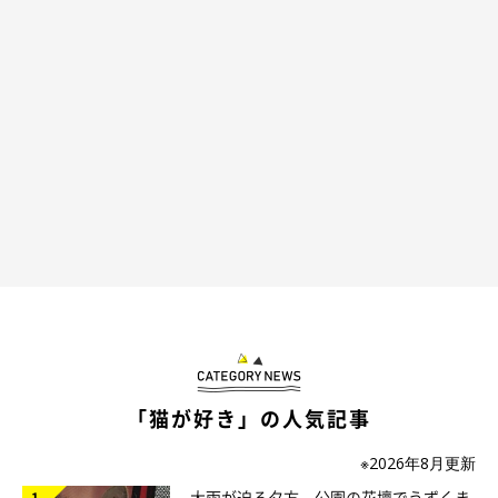
この真面目な仕事っぷりが、上司(リュック[たぶん])の目に止ま
ったのでしょうね…以前仕事中に寝ちゃったりとか色々ありまし
たが、僕の見ていないところでも頑張っていたのでしょう(たぶ
ん)
「猫が好き」の人気記事
※2026年8月更新
大雨が迫る夕方、公園の花壇でうずくま