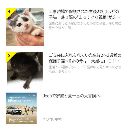
工事現場で保護された生後2カ月ほどの
子猫 帰り際の“まっすぐな視線”が忘れ
られず、家族の一員に
家族に迎える予定はなかった小さな子猫。帰り際に
見せた姿が、飼 …
ゴミ袋に入れられていた生後2〜3週齢の
保護子猫→6才の今は「大黒柱」に！
美しい黒猫に成長した姿にグッとくる
生後2〜3週齢ごろに、ゴミ袋の中で見つかった小さ
な命。ミルク …
鬼教官(たぶん)だったソラ姫も安心して仕事を任せられるように
Jeepで家族と夏一番の大冒険へ！
なり、ぐっすり。
PR(Jeep Japan)