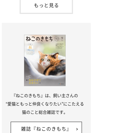
本名：ドミトリー・ドンスコイ）。ドンち
もっと見る
ゃんは、保護猫でした。ドンちゃんが見つ
かったのは、飼い主さんの姉の勤め先の敷
地内でした。ゴミ袋に入れられている
『ねこのきもち』は、飼い主さんの
“愛猫ともっと仲良くなりたい”にこたえる
猫のこと総合雑誌です。
雑誌『ねこのきもち』