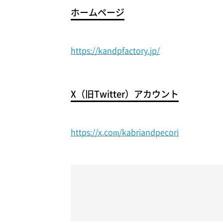
ホームページ
https://kandpfactory.jp/
X（旧Twitter）アカウント
https://x.com/kabriandpecori