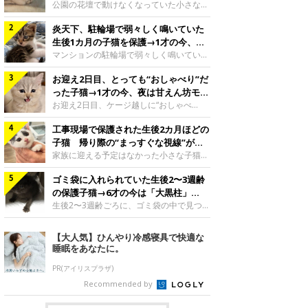
と“姉妹”のような関係に
公園の花壇で動けなくなっていた小さな子
猫。家族に迎えられてから6年、先住猫と
炎天下、駐輪場で弱々しく鳴いていた
の間には深い絆が育まれていました。保護
当時のティダちゃん。
生後1カ月の子猫を保護→1才の今、筋
@muumuu62197189紹介するのは、
肉質でツンデレなコに成長
マンションの駐輪場で弱々しく鳴いてい
X（旧Twitter）ユーザー
た、生後1カ月ほどの子猫。家族に迎えら
@muumuu62197189さんの愛猫・ティダ
お迎え2日目、とっても“おしゃべり”だ
れてから1年、体も行動も大きく成長しま
ちゃん（取材時6才）の成長記録です。こ
した。炎天下の駐輪場で鳴いていた小さな
った子猫→1才の今、夜は甘えん坊モー
ちらは、生後3カ月ごろのティダちゃん。
子猫保護当時のモモちゃん。@Kingponzu
ドになるコに成長！
お迎え2日目、ケージ越しに“おしゃべ
飼い主さんが出会ったのは、夜から大雨に
紹介するのは、X（旧Twitter）ユーザー
り”する姿を見せていた子猫。1才になった
なると予報されていた日の夕方でした。花
@Kingponzuさんの愛猫・モモちゃん（取
工事現場で保護された生後2カ月ほどの
今も見せる愛らしい姿にキュンとします。
壇で動けずにいた子猫保護したばかりのテ
材時1才）の成長記録です。こちらは、モ
お迎え2日目、ケージ越しに何かを伝える
子猫 帰り際の“まっすぐな視線”が忘
ィダちゃん。@muumuu62197189飼い主
モちゃんが生後1カ月ごろに撮影された一
ももちゃん“おしゃべり”なももちゃん。
れられず、家族の一員に
家族に迎える予定はなかった小さな子猫。
さんは、公園の
枚。飼い主さんの自宅マンションの駐輪場
@poocoonyan紹介するのは、Instagram
帰り際に見せた姿が、飼い主さんの心に残
で鳴いていたところを保護された当時の姿
ユーザー@poocoonyanさんの愛猫・もも
ゴミ袋に入れられていた生後2〜3週齢
りました。保護当時の夏目ちゃん。
です。子猫時代のモモちゃん。
ちゃん（取材時1才／マンチカン）です。
@shibainu_rintaro紹介するのは、
の保護子猫→6才の今は「大黒柱」
@Kingponzuその日は気温が35℃を
こちらの動画は、ももちゃんが生後2カ月
Instagramユーザー@shibainu_rintaroさ
に！ 美しい黒猫に成長した姿にグッ
生後2〜3週齢ごろに、ゴミ袋の中で見つか
を過ぎたころ、お迎え2日目に撮影された
んの愛猫・夏目（なつめ）ちゃん（取材時
った小さな命。ミルクから育てられたその
とくる
もの。新しい環境にゆっくり慣れてもらう
3才）。工事現場で親猫とはぐれたとみら
子猫は今、家族に欠かせない存在へと成長
【大人気】ひんやり冷感寝具で快適な
ため、当時はケージの中で過ごしていまし
れ、保護された当時は生後2カ月ほどだっ
しました。ゴミ袋の中で見つかった、ミニ
睡眠をあなたに。
た。鳴いてアピールするももち
たといいます。新しい飼い主を探すつもり
モグラのような子猫よちよち歩きをしてい
が……保護されてケージに入っている夏目
たころの、生後2〜3週齢ごろのドンちゃ
PR(アイリスプラザ)
ちゃん。@shibainu_rintaro夏目ちゃんを
ん。@doddou_1今回紹介するのは、
Recommended by
保護したのは、以前、飼い主さんの愛猫・
X（旧Twitter）ユーザー@doddou_1さん
ちくわく
の愛猫・ドンちゃん（取材時、推定6才／