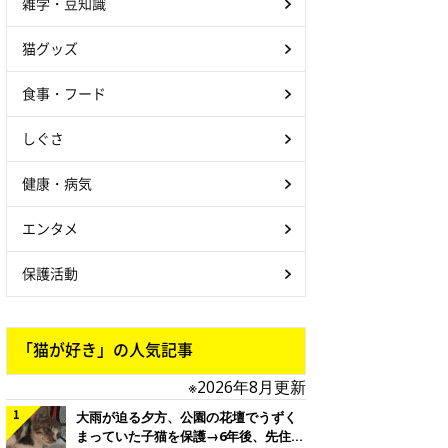
雑学・豆知識
猫グッズ
食事・フード
しぐさ
健康・病気
エンタメ
保護活動
「猫が好き」の人気記事
※2026年8月更新
大雨が迫る夕方、公園の花壇でうずく
まっていた子猫を保護→6年後、先住猫