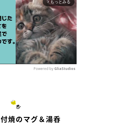
もっとみる
arrow_forward_ios
Powered by 
GliaStudios
M
u
t
e
染付焼のマグ＆湯呑