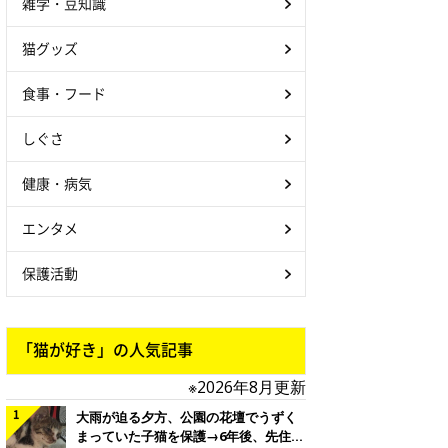
雑学・豆知識
猫グッズ
食事・フード
しぐさ
健康・病気
エンタメ
保護活動
「猫が好き」の人気記事
※2026年8月更新
大雨が迫る夕方、公園の花壇でうずく
まっていた子猫を保護→6年後、先住猫