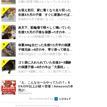
と“姉妹”のような関係に
公園の花壇で動けなくなっていた小さな子
猫。家族に迎えられてから6年、先住猫と
お迎え初日、家に着くなり走り回った
の間には深い絆が育まれていました。保護
当時のティダちゃん。
生後3カ月の子猫 すぐに家族のそばで
@muumuu62197189紹介するのは、
落ち着く姿に「迎えてよかった」
生後約3カ月で家族になった、ノルウェー
X（旧Twitter）ユーザー
ジャンフォレストキャットの子猫。お迎え
@muumuu62197189さんの愛猫・ティダ
炎天下、駐輪場で弱々しく鳴いていた
翌日には、すでに家でくつろぐ様子を見せ
ちゃん（取材時6才）の成長記録です。こ
ていました。お迎え翌日、ベッドでうとう
生後1カ月の子猫を保護→1才の今、筋
ちらは、生後3カ月ごろのティダちゃん。
とするむうちゃんお迎え翌日のむうちゃ
肉質でツンデレなコに成長
マンションの駐輪場で弱々しく鳴いてい
飼い主さんが出会ったのは、夜から大雨に
ん。@umimugi0304紹介するのは、
た、生後1カ月ほどの子猫。家族に迎えら
なると予報されていた日の夕方でした。花
Instagramユーザー@umimugi0304さんの
体重200g台だった生後1カ月半の保護
れてから1年、体も行動も大きく成長しま
壇で動けずにいた子猫保護したばかりのテ
愛猫・むうちゃん（撮影時、生後約3カ月
した。炎天下の駐輪場で鳴いていた小さな
子猫兄妹→6才の今、寄り添って眠る姿
ィダちゃん。@muumuu62197189飼い主
／ノルウェージャンフォレストキャッ
子猫保護当時のモモちゃん。@Kingponzu
にほっこり！
体重200g台だった2匹の保護子猫。飼い主
さんは、公園の
ト）。こちらは、お迎え翌日に撮影された
紹介するのは、X（旧Twitter）ユーザー
さんの家族になってから6年、ともに成長
一枚。ゴハンをお腹いっぱい食べたむうち
@Kingponzuさんの愛猫・モモちゃん（取
ゴミ袋に入れられていた生後2〜3週齢
するなかで、2匹の関係にも少しずつ変化
ゃんは眠くなり、飼い主さん夫婦のベッド
材時1才）の成長記録です。こちらは、モ
が見られました。家族になったばかりの小
の保護子猫→6才の今は「大黒柱」
でうとうとし始めたのだとか。飼い主さ
モちゃんが生後1カ月ごろに撮影された一
さな兄妹猫（写真上から）妹猫・てんちゃ
に！ 美しい黒猫に成長した姿にグッ
生後2〜3週齢ごろに、ゴミ袋の中で見つか
枚。飼い主さんの自宅マンションの駐輪場
ん、兄猫・ラムくん。@ten_ramu紹介す
った小さな命。ミルクから育てられたその
とくる
で鳴いていたところを保護された当時の姿
るのは、X（旧Twitter）ユーザー
子猫は今、家族に欠かせない存在へと成長
「え、こんなセールやってたの？」8
です。子猫時代のモモちゃん。
@ten_ramuさんの愛猫・ラムくんとてん
しました。ゴミ袋の中で見つかった、ミニ
0％OFF以上が続々登場！Amazonの本
@Kingponzuその日は気温が35℃を
ちゃん（ともに取材時6才）の成長記録で
モグラのような子猫よちよち歩きをしてい
気が...
す。この写真は、お迎えして間もない生後
たころの、生後2〜3週齢ごろのドンちゃ
PR(Amazon)
1カ月半ごろの2匹。当時、ラムくんは260
ん。@doddou_1今回紹介するのは、
Recommended by
グラム、てんちゃんは209グラムと、どち
X（旧Twitter）ユーザー@doddou_1さん
らもとても小さな体でした。2匹
の愛猫・ドンちゃん（取材時、推定6才／