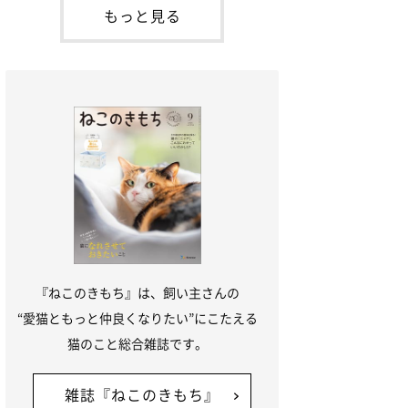
本名：ドミトリー・ドンスコイ）。ドンち
もっと見る
ゃんは、保護猫でした。ドンちゃんが見つ
かったのは、飼い主さんの姉の勤め先の敷
地内でした。ゴミ袋に入れられている
『ねこのきもち』は、飼い主さんの
“愛猫ともっと仲良くなりたい”にこたえる
猫のこと総合雑誌です。
雑誌『ねこのきもち』