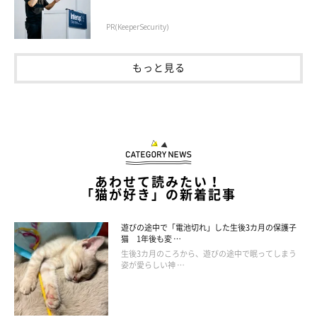
PR(KeeperSecurity)
もっと見る
あわせて読みたい！
「猫が好き」の新着記事
遊びの途中で「電池切れ」した生後3カ月の保護子
猫 1年後も変 …
生後3カ月のころから、遊びの途中で眠ってしまう
姿が愛らしい神 …