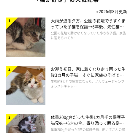
※2026年8月更新
大雨が迫る夕方、公園の花壇でうずくま
っていた子猫を保護→6年後、先住猫
と“姉妹”のような関係に
公園の花壇で動けなくなっていた小さな子猫。家族
に迎えられてか …
お迎え初日、家に着くなり走り回った生
後3カ月の子猫 すぐに家族のそばで落
ち着く姿に「迎えてよかった」
生後約3カ月で家族になった、ノルウェージャンフ
ォレストキャッ …
体重200g台だった生後1カ月半の保護子
猫兄妹→6才の今、寄り添って眠る姿に
ほっこり！
体重200g台だった2匹の保護子猫。飼い主さんの家