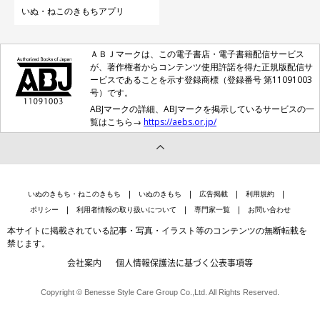
いぬ・ねこのきもちアプリ
ＡＢＪマークは、この電子書店・電子書籍配信サービス
が、著作権者からコンテンツ使用許諾を得た正規版配信サ
ービスであることを示す登録商標（登録番号 第11091003
号）です。
ABJマークの詳細、ABJマークを掲示しているサービスの一
覧はこちら→
https://aebs.or.jp/
いぬのきもち・ねこのきもち
いぬのきもち
広告掲載
利用規約
ポリシー
利用者情報の取り扱いについて
専門家一覧
お問い合わせ
本サイトに掲載されている記事・写真・イラスト等のコンテンツの無断転載を
禁じます。
会社案内
個人情報保護法に基づく公表事項等
Copyright © Benesse Style Care Group Co.,Ltd. All Rights Reserved.