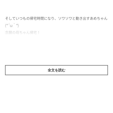
そしていつもの帰宅時間になり、ソワソワと動き出すあめちゃん
(*´ω｀*)
念願の母ちゃん帰宅！
誰ともお喋りしなかった一日で、あめちゃんの「お帰り♡」の声
はかすれています。
切なさ萌えです(´Д⊂ヽ
全文を読む