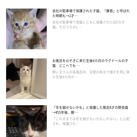
会社の駐車場で保護された子猫、「暴君」と呼ばれ
た時期も→2才 …
会社の駐車場で母猫とともに保護された6匹の子
猫。そのうちの1 …
お風呂をのぞきに来た生後4カ月のラグドールの子
猫 どこへでも …
飼い主さんの長風呂中、浴室の前まで様子を見に来
た生後4カ月の …
「冬を越せないかも」と保護した推定8才の野良猫
→約5年後、腕 …
「このままでは冬を越せないかもしれない」と心配
され、保護され …