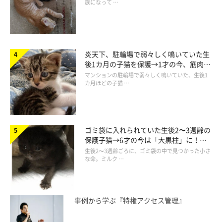
族になって …
炎天下、駐輪場で弱々しく鳴いていた生
後1カ月の子猫を保護→1才の今、筋肉質
でツンデレなコに成長
マンションの駐輪場で弱々しく鳴いていた、生後1
カ月ほどの子猫 …
ゴミ袋に入れられていた生後2〜3週齢の
保護子猫→6才の今は「大黒柱」に！
美しい黒猫に成長した姿にグッとくる
生後2〜3週齢ごろに、ゴミ袋の中で見つかった小さ
な命。ミルク …
事例から学ぶ『特権アクセス管理』