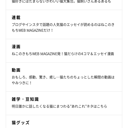
猫好きにはたまらないかわいい猫大集合。猫飼いさんあるあるも
＠dochi.as
連載
さらにこだわりのポイントは、
「つぶらな瞳」
なんだそう。
ブログやインスタで話題の人気猫のエッセイが読めるのはねこのき
もちWEB MAGAZINEだけ！
「ゴールド金具やビジューで仕上げたつぶらな瞳は、身につけて
いるとふと目が合って、なんだか応援されているような気持ちに
漫画
なります。作り手ともども、勝手ながらみなさんを応援する気持
ねこのきもちWEB MAGAZINE発！猫だらけの4コマ＆エッセイ漫画
ちで制作しています」
動画
おもしろ、感動、驚き、癒し…猫たちのちょっとした瞬間の動画は
そんなご夫婦の想いが詰まっている作品は、新生活をともにする
やみつきに！
アイテムにぴったり！
雑学・豆知識
明日誰かに話したくなる猫にまつわる”あれこれ”ネタはこちら
猫グッズ