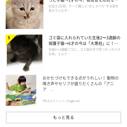
ドになるコに成長！
お迎え2日目、ケージ越しに“おしゃべり”する姿を
見せていた子 …
ゴミ袋に入れられていた生後2〜3週齢の
保護子猫→6才の今は「大黒柱」に！
美しい黒猫に成長した姿にグッとくる
生後2〜3週齢ごろに、ゴミ袋の中で見つかった小さ
＠dochi.as
な命。ミルク …
「猫型の名刺入れ」
など、猫モチーフでいろんな用途の革小物を
手掛けているよう♪
おかたづけもできる点がうれしい！ 動物の
鳴き声やセリフが盛りだくさんの「アニ
ア ...
PR(タカラトミー｜Hugkum)
もっと見る