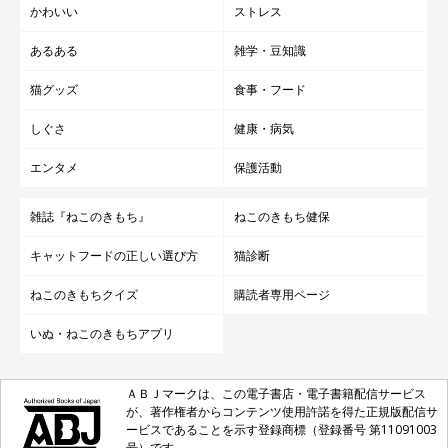
かわいい
ストレス
ね！
あるある
雑学・豆知識
猫グッズ
食事・フード
しぐさ
健康・病気
参照／Instagram（
＠dochi.as
）
エンタメ
保護活動
取材・文／雨宮カイ
雑誌『ねこのきもち』
ねこのきもち健保
キャットフードの正しい選び方
猫診断
ねこのきもちクイズ
購読者専用ページ
いぬ・ねこのきもちアプリ
ＡＢＪマークは、この電子書店・電子書籍配信サービス
が、著作権者からコンテンツ使用許諾を得た正規版配信サ
ービスであることを示す登録商標（登録番号 第11091003
号）です。