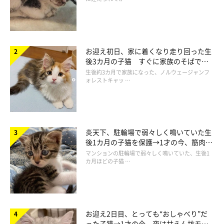
＠dochi.as
中を見てみると、こんな感じ！
お迎え初日、家に着くなり走り回った生
後3カ月の子猫 すぐに家族のそばで落
ち着く姿に「迎えてよかった」
生後約3カ月で家族になった、ノルウェージャンフ
ほかにも……
ォレストキャッ …
炎天下、駐輪場で弱々しく鳴いていた生
後1カ月の子猫を保護→1才の今、筋肉質
でツンデレなコに成長
マンションの駐輪場で弱々しく鳴いていた、生後1
カ月ほどの子猫 …
お迎え2日目、とっても“おしゃべり”だ
った子猫→1才の今、夜は甘えん坊モー