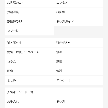
お世話のコツ
エンタメ
投稿写真
猫図鑑
獣医師Q&A
飼い方ガイド
タグ一覧
猫と暮らす
猫が好き♥
病気・症状データベース
漫画
コラム
動画
画像
解説
＠dochi.as
まとめ
アンケート
みなさんも、ふだんの生活に素敵な革小物を取り入れてみてはい
人気キーワード一覧
かがでしょうか？ 毎日使うのが楽しみになりそう♪
お手入れ
飼い方
ぜひ、
＠dochi.asさん
のInstagramをチェックしてみてください