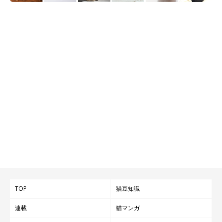
＠dochi.as
自分用にも欲しいですが、大切な方などへの贈り物としても喜ば
れそうですね。
TOP
猫豆知識
連載
猫マンガ