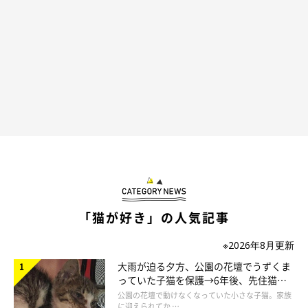
こちらは、
「猫型キーケース」
♪
「猫が好き」の人気記事
※2026年8月更新
大雨が迫る夕方、公園の花壇でうずくま
っていた子猫を保護→6年後、先住猫
と“姉妹”のような関係に
公園の花壇で動けなくなっていた小さな子猫。家族
に迎えられてか …