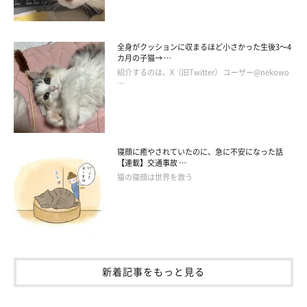
は嬉しいですね！
全身がクッションに収まるほど小さかった生後3～4
カ月の子猫→ …
紹介するのは、X（旧Twitter） ユーザー@nekowo
…
寝顔に癒やされていたのに、急に不安になった話
【連載】交通事故 …
猫の寝顔は世界を救う
新着記事をもっと見る
つぶらな瞳に「ある想い」を込めて…