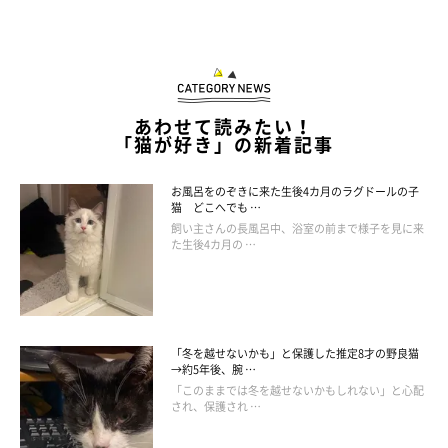
あわせて読みたい！
「猫が好き」の新着記事
お風呂をのぞきに来た生後4カ月のラグドールの子
猫 どこへでも …
飼い主さんの長風呂中、浴室の前まで様子を見に来
た生後4カ月の …
＠dochi.as
「動物モチーフでもかわいくなり過ぎず、大人っぽくなるよう、
革の色味とマットな質感にこだわっています」
と、＠dochi.asさ
「冬を越せないかも」と保護した推定8才の野良猫
ん。
→約5年後、腕 …
「このままでは冬を越せないかもしれない」と心配
され、保護され …
ふだんよく使うものだからこそ、このような色味や質感への配慮