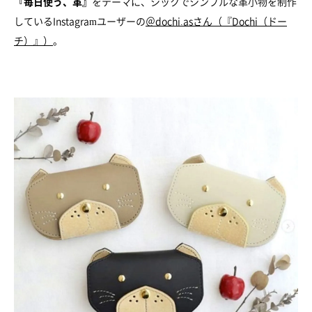
『毎日使う、革』
をテーマに、シックでシンプルな革小物を制作
しているInstagramユーザーの
＠dochi.asさん（『Dochi（ドー
チ）』）
。