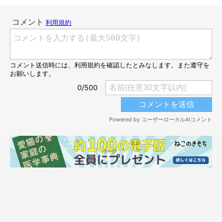
＠dochi.as