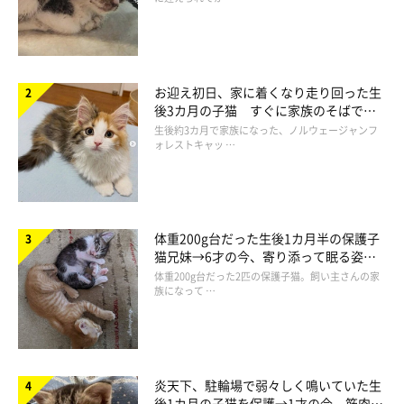
お迎え初日、家に着くなり走り回った生
後3カ月の子猫 すぐに家族のそばで落
ち着く姿に「迎えてよかった」
生後約3カ月で家族になった、ノルウェージャンフ
ォレストキャッ …
体重200g台だった生後1カ月半の保護子
猫兄妹→6才の今、寄り添って眠る姿に
ほっこり！
体重200g台だった2匹の保護子猫。飼い主さんの家
族になって …
炎天下、駐輪場で弱々しく鳴いていた生
後1カ月の子猫を保護→1才の今、筋肉質