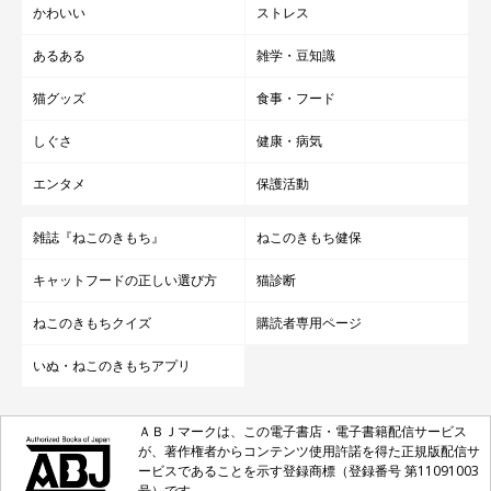
かわいい
ストレス
あるある
雑学・豆知識
猫グッズ
食事・フード
しぐさ
健康・病気
エンタメ
保護活動
雑誌『ねこのきもち』
ねこのきもち健保
キャットフードの正しい選び方
猫診断
ねこのきもちクイズ
購読者専用ページ
いぬ・ねこのきもちアプリ
ＡＢＪマークは、この電子書店・電子書籍配信サービス
が、著作権者からコンテンツ使用許諾を得た正規版配信サ
ービスであることを示す登録商標（登録番号 第11091003
号）です。