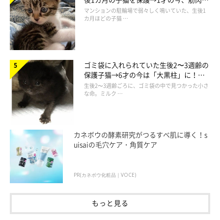
でツンデレなコに成長
マンションの駐輪場で弱々しく鳴いていた、生後1
カ月ほどの子猫 …
ゴミ袋に入れられていた生後2〜3週齢の
保護子猫→6才の今は「大黒柱」に！
美しい黒猫に成長した姿にグッとくる
生後2〜3週齢ごろに、ゴミ袋の中で見つかった小さ
な命。ミルク …
カネボウの酵素研究がつるすべ肌に導く！s
uisaiの毛穴ケア・角質ケア
PR(カネボウ化粧品｜VOCE)
もっと見る