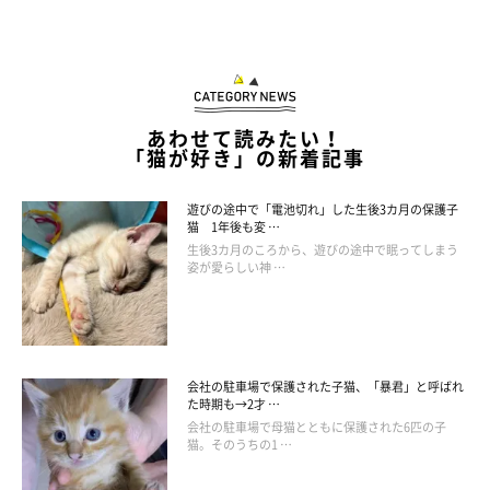
あわせて読みたい！
「猫が好き」の新着記事
遊びの途中で「電池切れ」した生後3カ月の保護子
猫 1年後も変 …
生後3カ月のころから、遊びの途中で眠ってしまう
姿が愛らしい神 …
会社の駐車場で保護された子猫、「暴君」と呼ばれ
た時期も→2才 …
会社の駐車場で母猫とともに保護された6匹の子
猫。そのうちの1 …