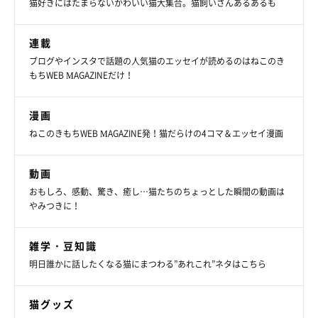
猫好きにはたまらないかわいい猫大集合。猫飼いさんあるあるも
連載
ブログやインスタで話題の人気猫のエッセイが読めるのはねこのき
もちWEB MAGAZINEだけ！
漫画
ねこのきもちWEB MAGAZINE発！猫だらけの4コマ＆エッセイ漫画
動画
おもしろ、感動、驚き、癒し…猫たちのちょっとした瞬間の動画は
やみつきに！
雑学・豆知識
明日誰かに話したくなる猫にまつわる”あれこれ”ネタはこちら
猫グッズ