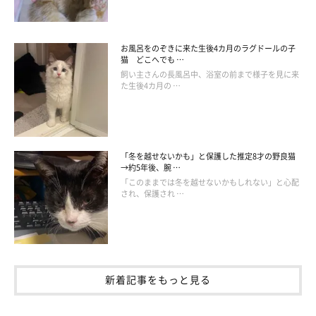
お風呂をのぞきに来た生後4カ月のラグドールの子
猫 どこへでも …
飼い主さんの長風呂中、浴室の前まで様子を見に来
た生後4カ月の …
「冬を越せないかも」と保護した推定8才の野良猫
→約5年後、腕 …
「このままでは冬を越せないかもしれない」と心配
され、保護され …
新着記事をもっと見る