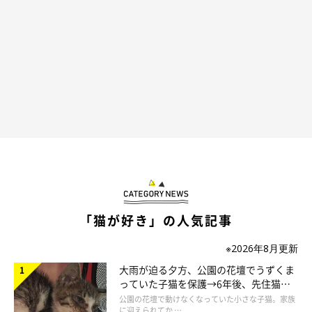
「猫が好き」の人気記事
※2026年8月更新
大雨が迫る夕方、公園の花壇でうずくま
っていた子猫を保護→6年後、先住猫
と“姉妹”のような関係に
公園の花壇で動けなくなっていた小さな子猫。家族
に迎えられてか …