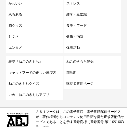
かわいい
ストレス
あるある
雑学・豆知識
猫グッズ
食事・フード
しぐさ
健康・病気
エンタメ
保護活動
雑誌『ねこのきもち』
ねこのきもち健保
キャットフードの正しい選び方
猫診断
ねこのきもちクイズ
購読者専用ページ
いぬ・ねこのきもちアプリ
@felissimonekobu
ＡＢＪマークは、この電子書店・電子書籍配信サービス
が、著作権者からコンテンツ使用許諾を得た正規版配信サ
ービスであることを示す登録商標（登録番号 第11091003
フェリシモ猫部さんの一押しポイントは、表裏を見分けるための
号）です。