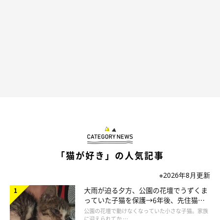
@felissimonekobu
カフェインレスコーヒー「猫珈」がセットになった有田焼の小皿
とそばちょこ。有田焼ならではの美しい染付の中からひょっこり
顔をのぞかせる猫たちがたまりません♡ フェリシモ猫部さんに
よると、小皿に料理やデザートを盛り付けたり、そばちょこでコ
ーヒーやお酒を楽しんだりと、多彩な用途に使えるのがおすすめ
ポイントだそう！
「猫が好き」の人気記事
お洒落な小皿とそばちょこで、粋な大人の「おもてにゃし」がで
きそうですね♪
※2026年8月更新
大雨が迫る夕方、公園の花壇でうずくま
っていた子猫を保護→6年後、先住猫
と“姉妹”のような関係に
公園の花壇で動けなくなっていた小さな子猫。家族
に迎えられてか …