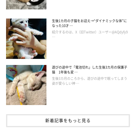
生後1カ月の子猫をお迎え→“ダイナミックな体”に
なった10才 …
紹介するのは、X（旧Twitter）ユーザー@AQdyfy9
…
遊びの途中で「電池切れ」した生後3カ月の保護子
猫 1年後も変 …
生後3カ月のころから、遊びの途中で眠ってしまう
姿が愛らしい神 …
新着記事をもっと見る