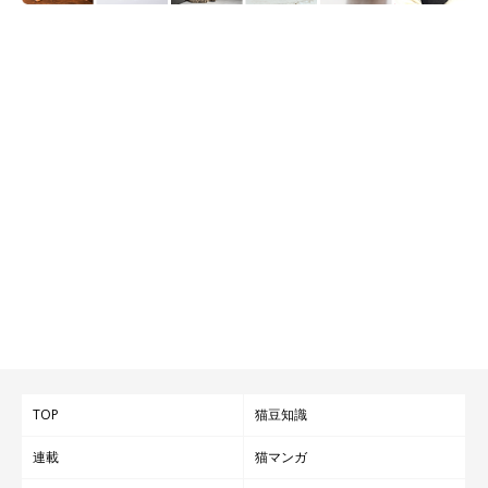
@felissimonekobu
こちらはナチュラルな天然木の猫型まな板。キッチンでカットボ
ードとして使って、そのままお皿としてテーブルにも出せる、か
わいくて便利なキッチンアイテムです。このまな板でパンやチー
ズ、フルーツを切って出せば、簡単&見映えもOK！ ホームパー
TOP
猫豆知識
ティーで大活躍しそうですね！
連載
猫マンガ