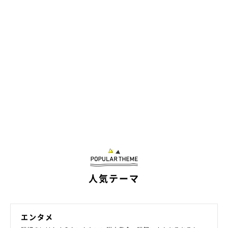
@felissimonekobu
グラスのまわりを泳ぐお魚たちを「おいしそうだニャ～」と見つ
める猫さん。実は、このグラスにはちょっとした楽しい“仕掛
け”があるのです♪
人気テーマ
エンタメ