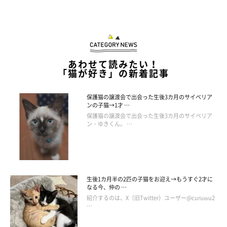
を探してみて。
あわせて読みたい！
「猫が好き」の新着記事
保護猫の譲渡会で出会った生後3カ月のサイベリア
ンの子猫→1才 …
保護猫の譲渡会で出会った生後3カ月のサイベリア
ン・ゆきくん。 …
生後1カ月半の2匹の子猫をお迎え→もうすぐ2才に
なる今、仲の …
紹介するのは、X（旧Twitter）ユーザー@curumu2
…
プチサプライズ！猫さん夢の水族館グラス