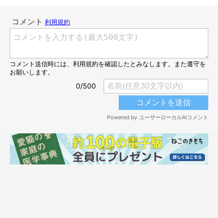
使い道いろいろ♪カフェインレス猫珈（ね
こ）小皿とそばちょこ