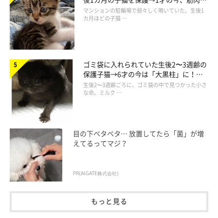
でツンデレなコに成長
マンションの駐輪場で弱々しく鳴いていた、生後1
カ月ほどの子猫 …
ゴミ袋に入れられていた生後2〜3週齢の
保護子猫→6才の今は「大黒柱」に！
美しい黒猫に成長した姿にグッとくる
生後2〜3週齢ごろに、ゴミ袋の中で見つかった小さ
な命。ミルク …
目の下ベタベタ… 放置してたら「菌」が増
えてるってマジ？
@felissimonekobu
PR(AIGATE株式会社)
セットのカフェインレスコーヒー「猫珈」は、マイルドブレン
もっと見る
ド、ブラジル、コロンビア、モカの4種類。それぞれ絵柄の異な
る小皿・そばちょことセットになっているので、ぜひお気に入り