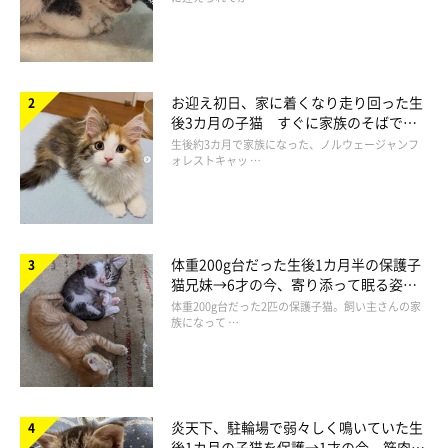
お迎え初日、家に着くなり走り回った生
後3カ月の子猫 すぐに家族のそばで落
ち着く姿に「迎えてよかった」
生後約3カ月で家族になった、ノルウェージャンフ
ォレストキャッ …
体重200g台だった生後1カ月半の保護子
猫兄妹→6才の今、寄り添って眠る姿に
ほっこり！
セットのコーヒーは4種類
体重200g台だった2匹の保護子猫。飼い主さんの家
族になって …
炎天下、駐輪場で弱々しく鳴いていた生
後1カ月の子猫を保護→1才の今、筋肉質