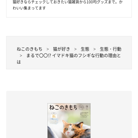
猫好きならチェックしておきたい猫雑貨から100均グッズまで。か
わいい集まってます
ねこのきもち
猫が好き
生態
生態・行動
ねこのきもち投稿写真ギャラリー
まるで〇〇!? イマドキ猫のフシギな行動の理由と
は
普段は追いかけまわして、一見仲が悪そうに見える猫たちが、同
じ布団の中で寝ているのがフシギ！ という飼い主さん。実際の
ところ、仲がよいのか悪いのかどちらなのでしょうか。
先生曰く、一緒に寝ているということはお互いを仲間と認識して
いるはず。追いかけまわしているのはケンカではなく、遊びの可
能性が高いでしょうとのことです。
同居猫ちゃんたちが仲よしなのは、飼い主さんも嬉しいですよね
♡