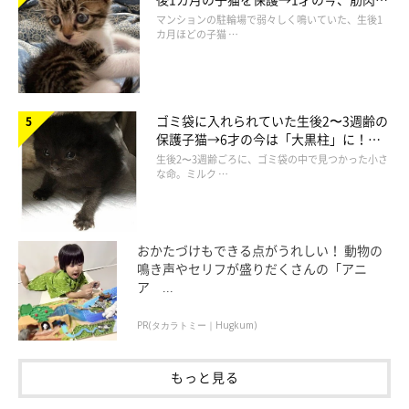
でツンデレなコに成長
マンションの駐輪場で弱々しく鳴いていた、生後1
カ月ほどの子猫 …
ゴミ袋に入れられていた生後2〜3週齢の
保護子猫→6才の今は「大黒柱」に！
美しい黒猫に成長した姿にグッとくる
生後2〜3週齢ごろに、ゴミ袋の中で見つかった小さ
な命。ミルク …
ねこのきもち投稿写真ギャラリー
おかたづけもできる点がうれしい！ 動物の
飼い主さんの膝の上で舌を出しっぱなしにしている猫。先生によ
鳴き声やセリフが盛りだくさんの「アニ
ア ...
ると、野生の猫はいつ敵に襲われるかわからないため、舌を出し
っぱなしにすることはないといわれています。そのため、猫が舌
PR(タカラトミー｜Hugkum)
を出しているときは気持ちが緩んでいるときだそうです。
飼い主さんに心を許している証拠だと思うと、余計にかわいいで
もっと見る
すね♪