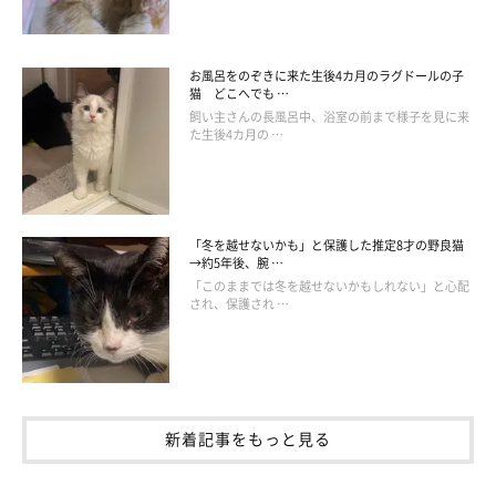
お風呂をのぞきに来た生後4カ月のラグドールの子
猫 どこへでも …
飼い主さんの長風呂中、浴室の前まで様子を見に来
た生後4カ月の …
「冬を越せないかも」と保護した推定8才の野良猫
→約5年後、腕 …
「このままでは冬を越せないかもしれない」と心配
され、保護され …
新着記事をもっと見る
ねこのきもち投稿写真ギャラリー