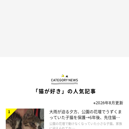
ねこのきもち投稿写真ギャラリー
帰宅した際に、愛猫が玄関に来てくれると嬉しいですよね。「昨
日は来てくれたし、今日も来てくれるかな？」と玄関で待ってい
ると……来る気配がない。なぜでしょうか？
先生曰く、単なる気まぐれの可能性が高いそう。飼い主さんの帰
宅時にお腹が空いていたら玄関まで迎えに行く、眠かったら睡眠
を優先する……ということのようです。
「猫が好き」の人気記事
猫らしいといえば、猫らしいといえる行動ですね♡
※2026年8月更新
大雨が迫る夕方、公園の花壇でうずくま
っていた子猫を保護→6年後、先住猫
と“姉妹”のような関係に
公園の花壇で動けなくなっていた小さな子猫。家族
に迎えられてか …