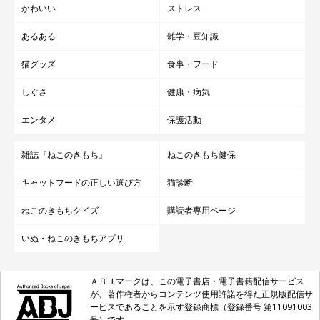
かわいい
ストレス
あるある
雑学・豆知識
猫グッズ
食事・フード
しぐさ
健康・病気
エンタメ
保護活動
雑誌『ねこのきもち』
ねこのきもち健保
キャットフードの正しい選び方
猫診断
ねこのきもちクイズ
購読者専用ページ
いぬ・ねこのきもちアプリ
ＡＢＪマークは、この電子書店・電子書籍配信サービス
が、著作権者からコンテンツ使用許諾を得た正規版配信サ
ービスであることを示す登録商標（登録番号 第11091003
号）です。