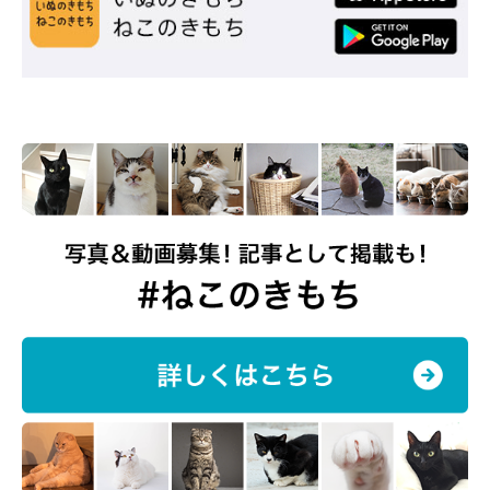
ねこのきもち投稿写真ギャラリー
“本来の猫”に比べ、フシギな行動をする“イマドキ猫”たち。しか
し、多くの飼い主さんが抱える1番のフシギは「どうしてそんな
にかわいいの？」ではないでしょうか♡
今後もそのかわいさから目が離せません♪
参考／「ねこのきもち」2018年5月号『「本来の猫」とのギャッ
プがすごい！イマドキ飼い猫の真実』（監修：哺乳動物学者 川
崎市環境影響評価審議会委員 「ねこの博物館」館長 日本動物科
学研究所所長 今泉忠明先生）
文／しばたまみ
※写真はスマホアプリ「いぬ・ねこのきもち」で投稿されたもの