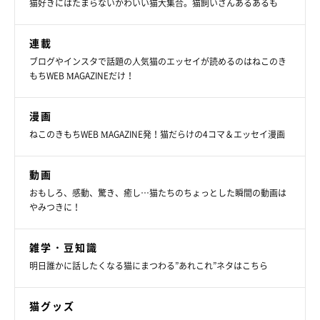
猫好きにはたまらないかわいい猫大集合。猫飼いさんあるあるも
連載
ブログやインスタで話題の人気猫のエッセイが読めるのはねこのき
もちWEB MAGAZINEだけ！
漫画
ねこのきもちWEB MAGAZINE発！猫だらけの4コマ＆エッセイ漫画
フシギ⑤仲が悪そうに見える猫たちが一緒に
寝ている
動画
おもしろ、感動、驚き、癒し…猫たちのちょっとした瞬間の動画は
やみつきに！
雑学・豆知識
明日誰かに話したくなる猫にまつわる”あれこれ”ネタはこちら
猫グッズ