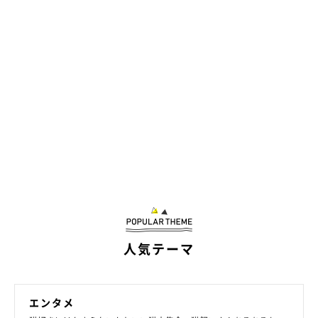
飼い主さんがくしゃみをするたびに「ニャー」と鳴く猫がいると
のこと。「ハックション」「ニャー」「ハックション」「ニャ
ー」……想像しただけで癒される光景ですが、一体どんな理由が
隠されているのでしょうか。
先生もこれに関しては、「正直、猫に聞いてみないとわからない
です(笑) もしかしたら返事をしているつもりなのでは？」との
こと。くしゃみの音を聞くと、自分が呼ばれている気になってし
まうのかもしれません。
なんだかくしゃみをするのが楽しくなってしまいますね♡
人気テーマ
エンタメ