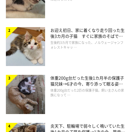
お迎え初日、家に着くなり走り回った生
後3カ月の子猫 すぐに家族のそばで落
ち着く姿に「迎えてよかった」
生後約3カ月で家族になった、ノルウェージャンフ
ォレストキャッ …
体重200g台だった生後1カ月半の保護子
猫兄妹→6才の今、寄り添って眠る姿に
フシギ③飼い主さんの膝の上でずっと舌を出
ほっこり！
体重200g台だった2匹の保護子猫。飼い主さんの家
している
族になって …
炎天下、駐輪場で弱々しく鳴いていた生
後1カ月の子猫を保護→1才の今、筋肉質