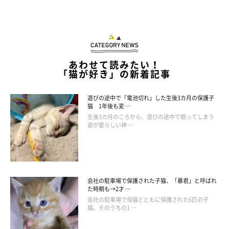
あわせて読みたい！
「猫が好き」の新着記事
遊びの途中で「電池切れ」した生後3カ月の保護子
猫 1年後も変 …
生後3カ月のころから、遊びの途中で眠ってしまう
姿が愛らしい神 …
会社の駐車場で保護された子猫、「暴君」と呼ばれ
た時期も→2才 …
会社の駐車場で母猫とともに保護された6匹の子
フシギ④くしゃみに「ニャー」と反応する
猫。そのうちの1 …