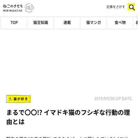
記事をさがす
TOP
猫豆知識
連載
猫マンガ
食べ物
猫が好き
2019/09/30
UP DATE
まるで〇〇!? イマドキ猫のフシギな行動の理
由とは