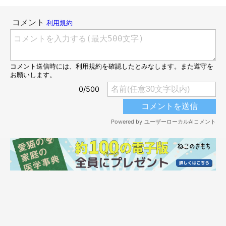
フシギ②飼い主さんの帰宅時に迎えに来る日
と来ない日がある