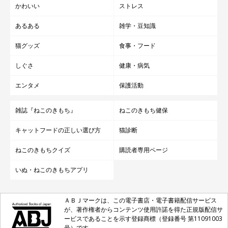
かわいい
ストレス
あるある
雑学・豆知識
猫グッズ
食事・フード
しぐさ
健康・病気
エンタメ
保護活動
雑誌『ねこのきもち』
ねこのきもち健保
キャットフードの正しい選び方
猫診断
ねこのきもちクイズ
購読者専用ページ
いぬ・ねこのきもちアプリ
ＡＢＪマークは、この電子書店・電子書籍配信サービス
が、著作権者からコンテンツ使用許諾を得た正規版配信サ
ービスであることを示す登録商標（登録番号 第11091003
号）です。