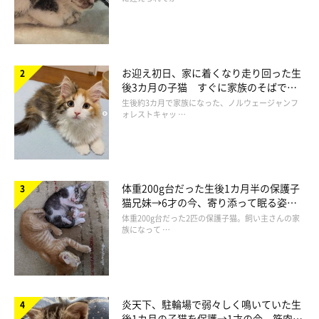
お迎え初日、家に着くなり走り回った生
後3カ月の子猫 すぐに家族のそばで落
ち着く姿に「迎えてよかった」
生後約3カ月で家族になった、ノルウェージャンフ
ォレストキャッ …
体重200g台だった生後1カ月半の保護子
猫兄妹→6才の今、寄り添って眠る姿に
ほっこり！
体重200g台だった2匹の保護子猫。飼い主さんの家
族になって …
炎天下、駐輪場で弱々しく鳴いていた生
後1カ月の子猫を保護→1才の今、筋肉質