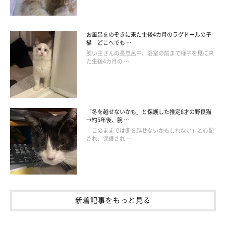
お風呂をのぞきに来た生後4カ月のラグドールの子
猫 どこへでも …
飼い主さんの長風呂中、浴室の前まで様子を見に来
た生後4カ月の …
「冬を越せないかも」と保護した推定8才の野良猫
→約5年後、腕 …
「このままでは冬を越せないかもしれない」と心配
され、保護され …
新着記事をもっと見る