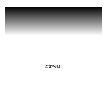
全文を読む
参照／YouTube（猫は布団が大好き。ベッドに甘えに来て寛ぐ姿
が可愛い猫【猫 かわいい】）
https://www.youtube.com/watch?v=uYGRvIUHQn4
文／木村ジョンソン千鶴