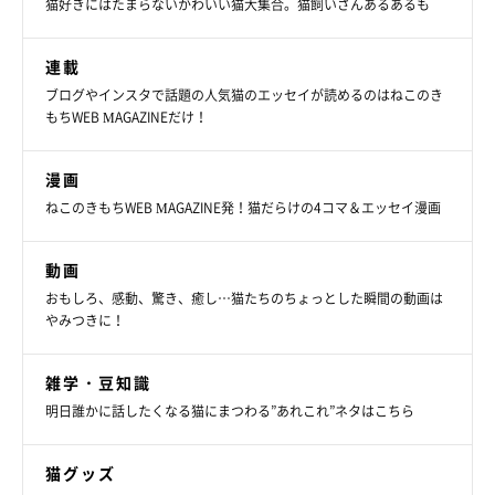
猫好きにはたまらないかわいい猫大集合。猫飼いさんあるあるも
連載
ブログやインスタで話題の人気猫のエッセイが読めるのはねこのき
もちWEB MAGAZINEだけ！
漫画
ねこのきもちWEB MAGAZINE発！猫だらけの4コマ＆エッセイ漫画
動画
おもしろ、感動、驚き、癒し…猫たちのちょっとした瞬間の動画は
やみつきに！
雑学・豆知識
明日誰かに話したくなる猫にまつわる”あれこれ”ネタはこちら
猫グッズ