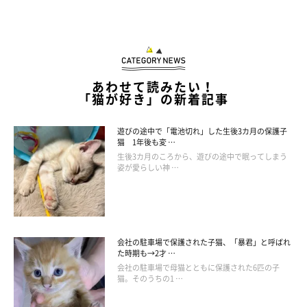
あわせて読みたい！
「猫が好き」の新着記事
遊びの途中で「電池切れ」した生後3カ月の保護子
猫 1年後も変 …
生後3カ月のころから、遊びの途中で眠ってしまう
姿が愛らしい神 …
会社の駐車場で保護された子猫、「暴君」と呼ばれ
た時期も→2才 …
会社の駐車場で母猫とともに保護された6匹の子
猫。そのうちの1 …