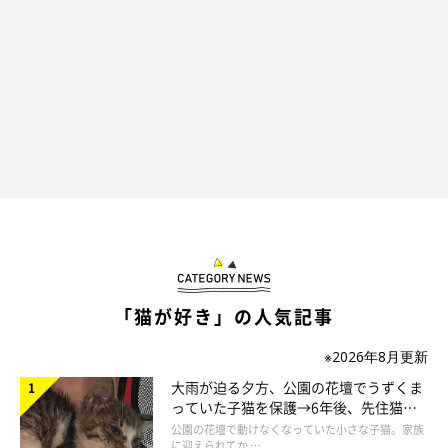
「猫が好き」の人気記事
※2026年8月更新
大雨が迫る夕方、公園の花壇でうずくま
っていた子猫を保護→6年後、先住猫
と“姉妹”のような関係に
公園の花壇で動けなくなっていた小さな子猫。家族
に迎えられてか …