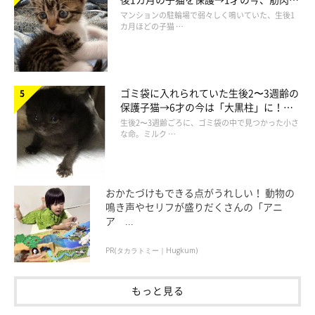
でツンデレなコに成長
マンションの駐輪場で弱々しく鳴いていた、生後1
カ月ほどの子猫 …
ゴミ袋に入れられていた生後2〜3週齢の
保護子猫→6才の今は「大黒柱」に！
美しい黒猫に成長した姿にグッとくる
生後2〜3週齢ごろに、ゴミ袋の中で見つかった小さ
な命。ミルク …
おかたづけもできる点がうれしい！ 動物の
鳴き声やセリフが盛りだくさんの「アニ
ア ...
PR(タカラトミー｜Hugkum)
もっと見る