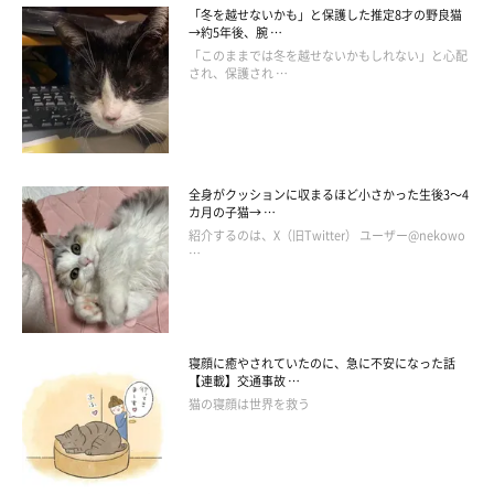
「冬を越せないかも」と保護した推定8才の野良猫
→約5年後、腕 …
「このままでは冬を越せないかもしれない」と心配
され、保護され …
全身がクッションに収まるほど小さかった生後3～4
カ月の子猫→ …
紹介するのは、X（旧Twitter） ユーザー@nekowo
…
寝顔に癒やされていたのに、急に不安になった話
【連載】交通事故 …
猫の寝顔は世界を救う