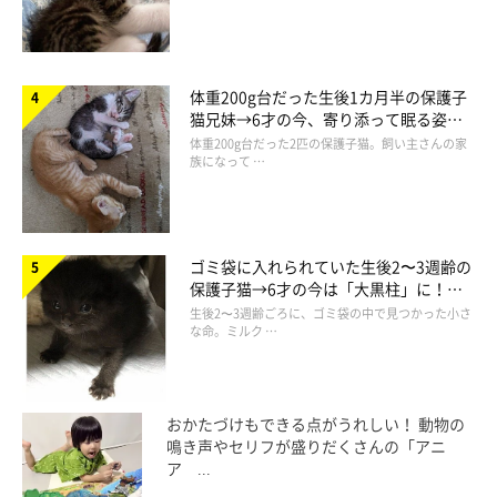
体重200g台だった生後1カ月半の保護子
猫兄妹→6才の今、寄り添って眠る姿に
ほっこり！
体重200g台だった2匹の保護子猫。飼い主さんの家
族になって …
ゴミ袋に入れられていた生後2〜3週齢の
保護子猫→6才の今は「大黒柱」に！
美しい黒猫に成長した姿にグッとくる
生後2〜3週齢ごろに、ゴミ袋の中で見つかった小さ
な命。ミルク …
おかたづけもできる点がうれしい！ 動物の
鳴き声やセリフが盛りだくさんの「アニ
ア ...