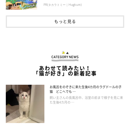
PR(タカラトミー｜Hugkum)
もっと見る
あわせて読みたい！
「猫が好き」の新着記事
お風呂をのぞきに来た生後4カ月のラグドールの子
猫 どこへでも …
飼い主さんの長風呂中、浴室の前まで様子を見に来
た生後4カ月の …