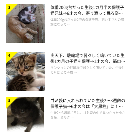
体重200g台だった生後1カ月半の保護子
猫兄妹→6才の今、寄り添って眠る姿に
ほっこり！
体重200g台だった2匹の保護子猫。飼い主さんの家
族になって …
炎天下、駐輪場で弱々しく鳴いていた生
後1カ月の子猫を保護→1才の今、筋肉質
でツンデレなコに成長
マンションの駐輪場で弱々しく鳴いていた、生後1
カ月ほどの子猫 …
これでよろしいでしょうか・・・
ゴミ袋に入れられていた生後2〜3週齢の
保護子猫→6才の今は「大黒柱」に！
美しい黒猫に成長した姿にグッとくる
生後2〜3週齢ごろに、ゴミ袋の中で見つかった小さ
な命。ミルク …
村松さんの心の声「うむ。少し小さいが、悪くない。よいぞ」