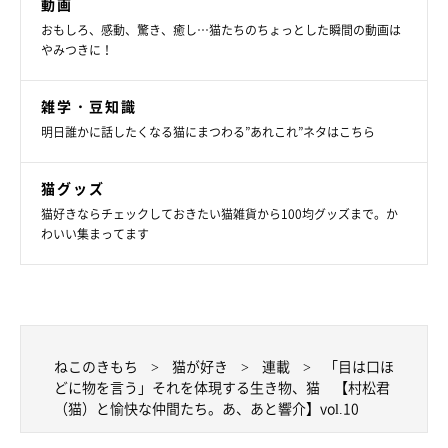
動画
おもしろ、感動、驚き、癒し…猫たちのちょっとした瞬間の動画は
やみつきに！
雑学・豆知識
明日誰かに話したくなる猫にまつわる”あれこれ”ネタはこちら
猫グッズ
猫好きならチェックしておきたい猫雑貨から100均グッズまで。か
わいい集まってます
ねこのきもち
猫が好き
連載
「目は口ほ
どに物を言う」それを体現する生き物、猫 【村松君
（猫）と愉快な仲間たち。あ、あと響介】vol.10