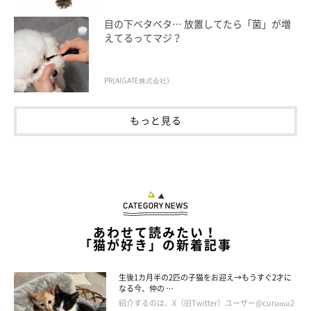
ふう・・・危なかったぜ・・・
目の下ベタベタ… 放置してたら「菌」が増
えてるってマジ？
すんぴの心の声「こいつ邪魔だなあ。でかいなあ。」
村松さんの心の声「いやいや、兄者、そんなこと言いなさんな」
PR(AIGATE株式会社)
僕の心の声「いや、猫同士は心の声じゃなくて和気藹々としゃべ
もっと見る
ってくれよ・・・」
あわせて読みたい！
「猫が好き」の新着記事
生後1カ月半の2匹の子猫をお迎え→もうすぐ2才に
なる今、仲の …
紹介するのは、X（旧Twitter）ユーザー@curumu2