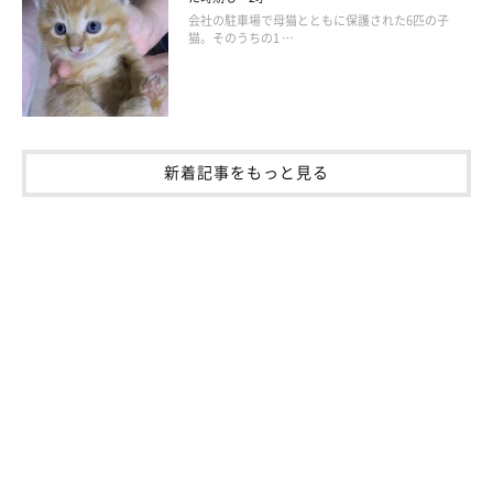
日々の猫との暮らしで実感した、猫の真実を語った書籍
「猫を飼
会社の駐車場で母猫とともに保護された6匹の子
うのすすめない11の理由」
が好評発売中
猫。そのうちの1 …
・ブログ：
「変顔猫リュックと愉快な仲間達」
・Twitter：（
@HOMEALONe_ksk
）
・Instagram：（
@rikkufamily
）
新着記事をもっと見る
・YouTubeチャンネル：
「リュックと愉快な仲間たちVlog」