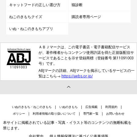
キャットフードの正しい選び方
猫診断
ねこのきもちクイズ
購読者専用ページ
いぬ・ねこのきもちアプリ
ＡＢＪマークは、この電子書店・電子書籍配信サービス
が、著作権者からコンテンツ使用許諾を得た正規版配信サ
ービスであることを示す登録商標（登録番号 第11091003
号）です。
ABJマークの詳細、ABJマークを掲示しているサービスの一
覧はこちら→
https://aebs.or.jp/
いぬのきもち・ねこのきもち
いぬのきもち
広告掲載
利用規約
ポリシー
利用者情報の取り扱いについて
専門家一覧
お問い合わせ
本サイトに掲載されている記事・写真・イラスト等のコンテンツの無断転載を
禁じます。
会社案内
個人情報保護法に基づく公表事項等