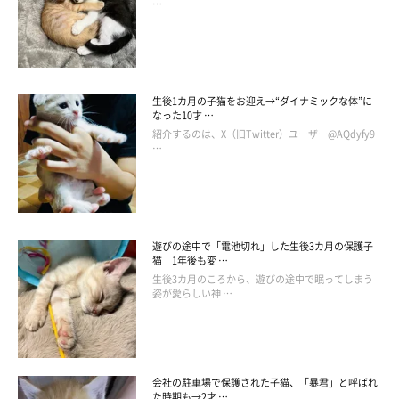
…
生後1カ月の子猫をお迎え→“ダイナミックな体”に
なった10才 …
紹介するのは、X（旧Twitter）ユーザー@AQdyfy9
プロフィール
…
作者：響介
遊びの途中で「電池切れ」した生後3カ月の保護子
本業は作編曲家/猫マスター
猫 1年後も変 …
29才。将来の夢は無人島に住んで猫と一日中鬼ごっこ日向ぼっ
生後3カ月のころから、遊びの途中で眠ってしまう
姿が愛らしい神 …
こ。
毎日猫と追いかけっこしたいがために突如家を買う。日々曲を書
き、曲の〆切に追われながら日々猫たちのご飯の〆切にも追われ
る。
会社の駐車場で保護された子猫、「暴君」と呼ばれ
た時期も→2才 …