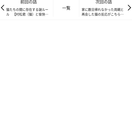
前回の話
次回の話
一覧
猫たちの間に存在する謎ルー
家に数日帰れなかった両親と
ル 【村松君（猫）と愉快な
再会した猫の反応がこちらに
仲間たち。あ、あと響介】
なります【村松君（猫）と愉
vol.9
快な仲間なたち。あ、あと響
すんぴの心の声「見てわかるよね？見てわかるよね？」
介】#11
えっ怖い怖い・・・なになになにが
すんぴの心の声「じぃーーーーーー」
いや、見てるのは見てるからわかるよ・・・なんだなにが言いた
い・・・