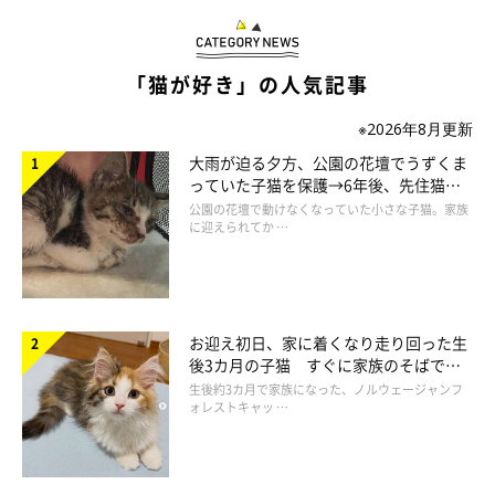
「猫が好き」の人気記事
※2026年8月更新
大雨が迫る夕方、公園の花壇でうずくま
こうだな！！！！
っていた子猫を保護→6年後、先住猫
すんぴの心の声「苦しゅうない」
と“姉妹”のような関係に
公園の花壇で動けなくなっていた小さな子猫。家族
に迎えられてか …
さすが僕！
村松さんの心の声「俺の・・・クッションが・・・ない・・・」
お迎え初日、家に着くなり走り回った生
後3カ月の子猫 すぐに家族のそばで落
ち着く姿に「迎えてよかった」
あああああ！ごめんなさい！！今日はこっちで寝ないのかなと思
生後約3カ月で家族になった、ノルウェージャンフ
ォレストキャッ …
いましてええ〜〜！！！