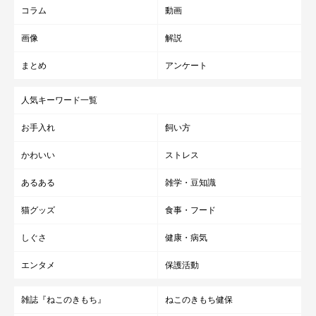
コラム
動画
画像
解説
まとめ
アンケート
人気キーワード一覧
お手入れ
飼い方
かわいい
ストレス
あるある
雑学・豆知識
猫グッズ
食事・フード
しぐさ
健康・病気
エンタメ
保護活動
雑誌『ねこのきもち』
ねこのきもち健保