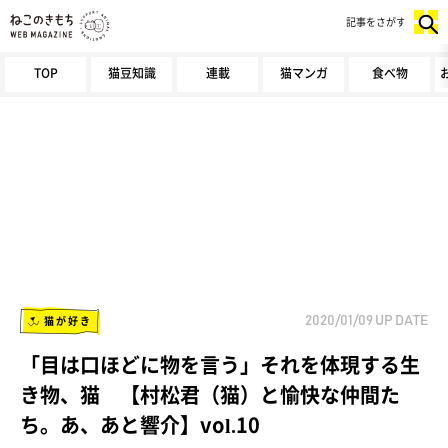
記事をさがす
TOP
猫豆知識
連載
猫マンガ
食べ物
猫が好き
2020/01/09
UP DATE
「目は口ほどに物を言う」それを体現する生
き物、猫 【村松君（猫）と愉快な仲間た
ち。あ、あと響介】vol.10