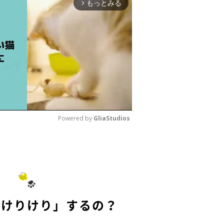
もっとみる
arrow_forward_ios
Powered by 
GliaStudios
M
u
t
e
「けりけり」するの？