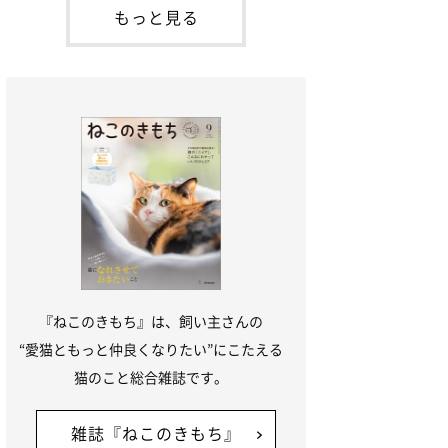
本名：ドミトリー・ドンスコイ）。ドンち
もっと見る
ゃんは、保護猫でした。ドンちゃんが見つ
かったのは、飼い主さんの姉の勤め先の敷
地内でした。ゴミ袋に入れられている
『ねこのきもち』は、飼い主さんの
“愛猫ともっと仲良くなりたい”にこたえる
猫のこと総合雑誌です。
雑誌『ねこのきもち』