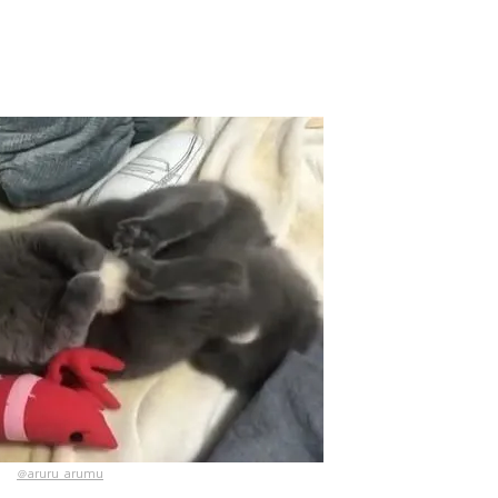
＠aruru_arumu