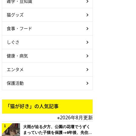
雑学・豆知識
猫グッズ
食事・フード
しぐさ
健康・病気
エンタメ
保護活動
「猫が好き」の人気記事
※2026年8月更新
大雨が迫る夕方、公園の花壇でうずく
まっていた子猫を保護→6年後、先住猫