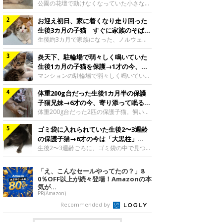
と“姉妹”のような関係に
公園の花壇で動けなくなっていた小さな子
猫。家族に迎えられてから6年、先住猫と
お迎え初日、家に着くなり走り回った
の間には深い絆が育まれていました。保護
当時のティダちゃん。
生後3カ月の子猫 すぐに家族のそばで
@muumuu62197189紹介するのは、
落ち着く姿に「迎えてよかった」
生後約3カ月で家族になった、ノルウェー
X（旧Twitter）ユーザー
ジャンフォレストキャットの子猫。お迎え
@muumuu62197189さんの愛猫・ティダ
炎天下、駐輪場で弱々しく鳴いていた
翌日には、すでに家でくつろぐ様子を見せ
ちゃん（取材時6才）の成長記録です。こ
ていました。お迎え翌日、ベッドでうとう
生後1カ月の子猫を保護→1才の今、筋
ちらは、生後3カ月ごろのティダちゃん。
とするむうちゃんお迎え翌日のむうちゃ
肉質でツンデレなコに成長
マンションの駐輪場で弱々しく鳴いてい
飼い主さんが出会ったのは、夜から大雨に
ん。@umimugi0304紹介するのは、
た、生後1カ月ほどの子猫。家族に迎えら
なると予報されていた日の夕方でした。花
Instagramユーザー@umimugi0304さんの
体重200g台だった生後1カ月半の保護
れてから1年、体も行動も大きく成長しま
壇で動けずにいた子猫保護したばかりのテ
愛猫・むうちゃん（撮影時、生後約3カ月
した。炎天下の駐輪場で鳴いていた小さな
子猫兄妹→6才の今、寄り添って眠る姿
ィダちゃん。@muumuu62197189飼い主
／ノルウェージャンフォレストキャッ
子猫保護当時のモモちゃん。@Kingponzu
にほっこり！
体重200g台だった2匹の保護子猫。飼い主
さんは、公園の
ト）。こちらは、お迎え翌日に撮影された
紹介するのは、X（旧Twitter）ユーザー
さんの家族になってから6年、ともに成長
一枚。ゴハンをお腹いっぱい食べたむうち
@Kingponzuさんの愛猫・モモちゃん（取
ゴミ袋に入れられていた生後2〜3週齢
するなかで、2匹の関係にも少しずつ変化
ゃんは眠くなり、飼い主さん夫婦のベッド
材時1才）の成長記録です。こちらは、モ
が見られました。家族になったばかりの小
の保護子猫→6才の今は「大黒柱」
でうとうとし始めたのだとか。飼い主さ
モちゃんが生後1カ月ごろに撮影された一
さな兄妹猫（写真上から）妹猫・てんちゃ
に！ 美しい黒猫に成長した姿にグッ
生後2〜3週齢ごろに、ゴミ袋の中で見つか
枚。飼い主さんの自宅マンションの駐輪場
ん、兄猫・ラムくん。@ten_ramu紹介す
った小さな命。ミルクから育てられたその
とくる
で鳴いていたところを保護された当時の姿
るのは、X（旧Twitter）ユーザー
子猫は今、家族に欠かせない存在へと成長
「え、こんなセールやってたの？」8
です。子猫時代のモモちゃん。
@ten_ramuさんの愛猫・ラムくんとてん
しました。ゴミ袋の中で見つかった、ミニ
0％OFF以上が続々登場！Amazonの本
@Kingponzuその日は気温が35℃を
ちゃん（ともに取材時6才）の成長記録で
モグラのような子猫よちよち歩きをしてい
気が...
す。この写真は、お迎えして間もない生後
たころの、生後2〜3週齢ごろのドンちゃ
PR(Amazon)
1カ月半ごろの2匹。当時、ラムくんは260
ん。@doddou_1今回紹介するのは、
Recommended by
グラム、てんちゃんは209グラムと、どち
X（旧Twitter）ユーザー@doddou_1さん
らもとても小さな体でした。2匹
の愛猫・ドンちゃん（取材時、推定6才／