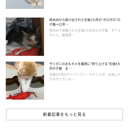
排水枡から助け出された生後1カ月の“ボロボロ”の
子猫→11年 …
排水枡で保護された生後1カ月ほどの子猫・すてら
ちゃん。猫風邪 …
@pomm0112
ザリガニのおもちゃを器用に“釣り上げる”生後4カ
器用すぎる！
月の子猫 ま …
生後4カ月のサイベリアン・テオくんが、お気に入
りのザリガニの …
脚力を使ってドアを
ガラガラ…
と開けちゃった！ 賢すぎるでし
ょ…。
新着記事をもっと見る