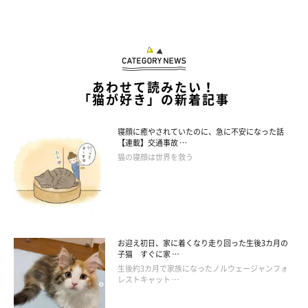
開けちゃった！
あわせて読みたい！
「猫が好き」の新着記事
寝顔に癒やされていたのに、急に不安になった話
【連載】交通事故 …
猫の寝顔は世界を救う
お迎え初日、家に着くなり走り回った生後3カ月の
子猫 すぐに家 …
生後約3カ月で家族になったノルウェージャンフォ
レストキャット …