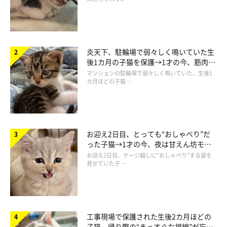
炎天下、駐輪場で弱々しく鳴いていた生
後1カ月の子猫を保護→1才の今、筋肉質
でツンデレなコに成長
マンションの駐輪場で弱々しく鳴いていた、生後1
カ月ほどの子猫 …
お迎え2日目、とっても“おしゃべり”だ
った子猫→1才の今、夜は甘えん坊モー
ドになるコに成長！
お迎え2日目、ケージ越しに“おしゃべり”する姿を
@pomm0112
見せていた子 …
うりゃっ！
工事現場で保護された生後2カ月ほどの
えっ……！！！
ひょいっとドアの取っ手にジャンプ。
子猫 帰り際の“まっすぐな視線”が忘れ