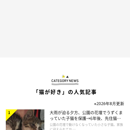
なんというテクニック！
「猫が好き」の人気記事
※2026年8月更新
大雨が迫る夕方、公園の花壇でうずくま
っていた子猫を保護→6年後、先住猫
と“姉妹”のような関係に
公園の花壇で動けなくなっていた小さな子猫。家族
に迎えられてか …