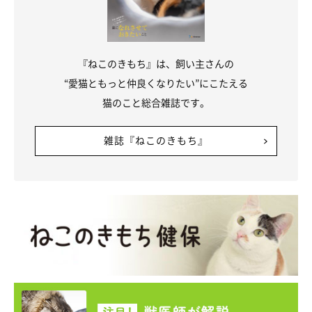
これはお風呂にいれると逃げる賢いうちの猫
pic.twitter.com/BFh0R0LKDS
『ねこのきもち』は、飼い主さんの
— ☃ (@pomm0112)
March 17, 2020
“愛猫ともっと仲良くなりたい”にこたえる
猫のこと総合雑誌です。
雑誌『ねこのきもち』
参照／Twitter（
@pomm0112
）
文／二宮ねこむ