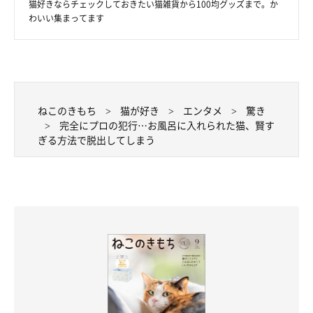
逃げろーーー！！
猫好きならチェックしておきたい猫雑貨から100均グッズまで。か
わいい集まってます
そして、そのままお風呂場からログアウト。あっという間の犯行
でした…（笑）
こちらの投稿を見たTwitterユーザーさんからは、
「なんてかし
ねこのきもち
猫が好き
エンタメ
驚き
こいねこなんだ……そして軽やかにするりと抜けた……ｗ」「体
完全にプロの犯行…お風呂に入れられた猫、賢す
ぎる方法で脱出してしまう
操日本猫代表に推薦したい！」「可愛すぎんだろw」「一生見て
られる 足ピーン！！かわいすぎ」
とコメントが寄せられ、4月
27日時点で7.8万件のリツイート・23.4万の「いいね」がつくな
ど大反響でした♪
怪盗顔負けの脱出テクニックでピンチを切り抜けたニャンコの様
子は、ぜひ下記の動画をチェックしてみてくださいね！