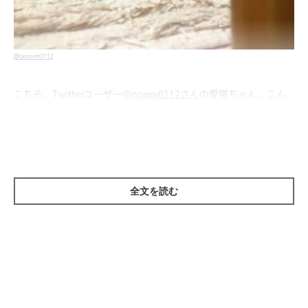
@pomm0112
こちら、Twitterユーザー
@pomm0112さん
の愛猫ちゃん。こん
なに可愛いお顔をしていますが、じつはとっても賢い一面もあっ
たんです！
全文を読む
お風呂に入れたら…