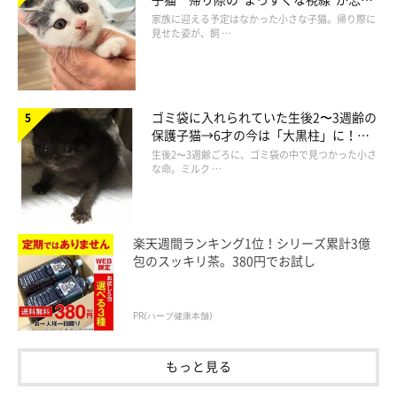
られず、家族の一員に
家族に迎える予定はなかった小さな子猫。帰り際に
見せた姿が、飼 …
これって、まさか…
ゴミ袋に入れられていた生後2〜3週齢の
保護子猫→6才の今は「大黒柱」に！
美しい黒猫に成長した姿にグッとくる
生後2〜3週齢ごろに、ゴミ袋の中で見つかった小さ
な命。ミルク …
楽天週間ランキング1位！シリーズ累計3億
包のスッキリ茶。380円でお試し
PR(ハーブ健康本舗)
もっと見る