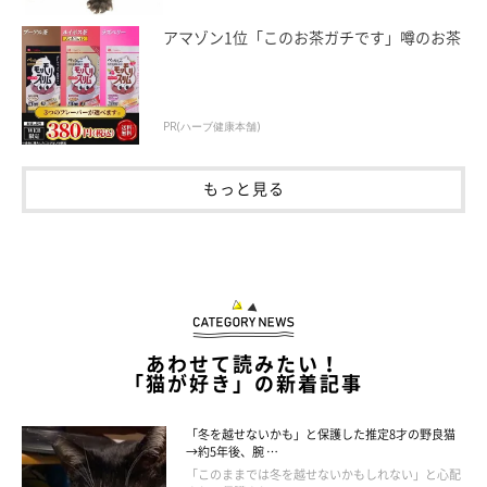
そんなししまるを見ていたら、あざらしクッションを添い寝させ
アマゾン1位「このお茶ガチです」噂のお茶
てちょっかいを出したくもなります。
PR(ハーブ健康本舗)
もっと見る
あわせて読みたい！
「猫が好き」の新着記事
「冬を越せないかも」と保護した推定8才の野良猫
→約5年後、腕 …
「このままでは冬を越せないかもしれない」と心配