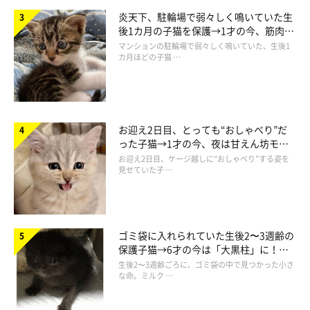
炎天下、駐輪場で弱々しく鳴いていた生
後1カ月の子猫を保護→1才の今、筋肉質
でツンデレなコに成長
マンションの駐輪場で弱々しく鳴いていた、生後1
カ月ほどの子猫 …
お迎え2日目、とっても“おしゃべり”だ
った子猫→1才の今、夜は甘えん坊モー
ドになるコに成長！
お迎え2日目、ケージ越しに“おしゃべり”する姿を
見せていた子 …
「お願いだ、ぺしゃんこでいてくれよ」
ゴミ袋に入れられていた生後2〜3週齢の
保護子猫→6才の今は「大黒柱」に！
美しい黒猫に成長した姿にグッとくる
生後2〜3週齢ごろに、ゴミ袋の中で見つかった小さ
その後、ようやく落ち着いたししまるは、床にゴロン。
な命。ミルク …
その姿は、ふて寝でもしているかようのです。