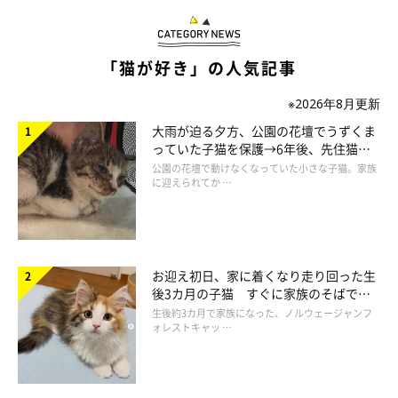
「猫が好き」の人気記事
※2026年8月更新
大雨が迫る夕方、公園の花壇でうずくま
っていた子猫を保護→6年後、先住猫
と“姉妹”のような関係に
公園の花壇で動けなくなっていた小さな子猫。家族
笑顔がせつない
に迎えられてか …
側面を蹴られ続け、あざらしが少しふっくらと戻ってきた気
が…。
水で戻した乾物のような「もどしあざらし」の完成です。
お迎え初日、家に着くなり走り回った生
後3カ月の子猫 すぐに家族のそばで落
ち着く姿に「迎えてよかった」
生後約3カ月で家族になった、ノルウェージャンフ
ォレストキャッ …