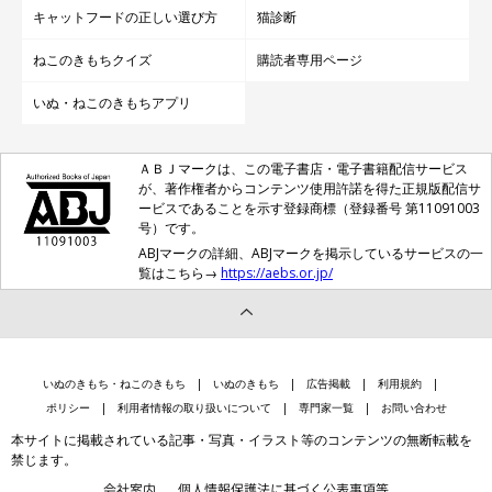
キャットフードの正しい選び方
猫診断
ねこのきもちクイズ
購読者専用ページ
いぬ・ねこのきもちアプリ
ＡＢＪマークは、この電子書店・電子書籍配信サービス
が、著作権者からコンテンツ使用許諾を得た正規版配信サ
ービスであることを示す登録商標（登録番号 第11091003
号）です。
ABJマークの詳細、ABJマークを掲示しているサービスの一
覧はこちら→
https://aebs.or.jp/
いぬのきもち・ねこのきもち
いぬのきもち
広告掲載
利用規約
ポリシー
利用者情報の取り扱いについて
専門家一覧
お問い合わせ
本サイトに掲載されている記事・写真・イラスト等のコンテンツの無断転載を
禁じます。
会社案内
個人情報保護法に基づく公表事項等