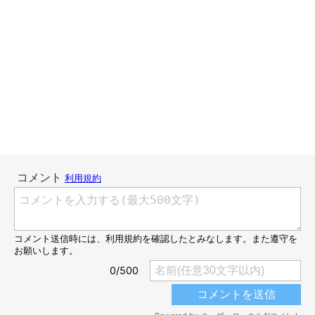
「ビール？一緒に飲もうか？」
ししまるは、このクッションに乗るだけではなく、ちょっとした
ストレス発散にも使っています。
ある日魚を焼いていると、その匂いで興奮したししまるが足元に
おねだりにやってきました。
「塩ジャケなんて食べたら高血圧になっちゃうよ」と思い、しし
まるの熱い視線を無視し続けると、ししまるはなんと暴走モード
に。
ドタバタと部屋を走り回っては立ち止まり、耳を傾けて一点をじ
っと見続けたかと思うとまた走り回る。