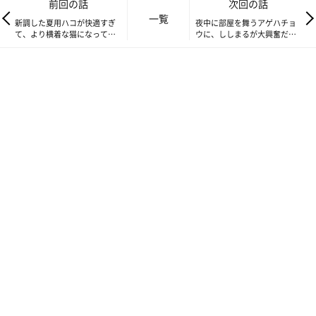
前回の話
次回の話
し。
一覧
新調した夏用ハコが快適すぎ
夜中に部屋を舞うアゲハチョ
……最近の暑苦しさも相まって、ビールでも飲みたくなってしま
て、より横着な猫になってし
ウに、ししまるが大興奮だっ
います。
まった話 【渋ネコししまる
た話 【渋ネコししまるさ
さん】#52
ん】#54