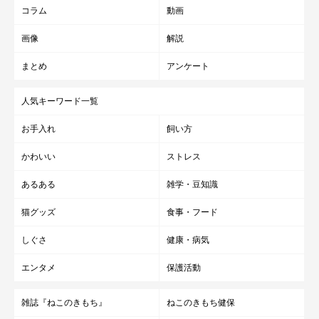
コラム
動画
画像
解説
まとめ
アンケート
人気キーワード一覧
お手入れ
飼い方
かわいい
ストレス
あるある
雑学・豆知識
猫グッズ
食事・フード
しぐさ
健康・病気
エンタメ
保護活動
雑誌『ねこのきもち』
ねこのきもち健保