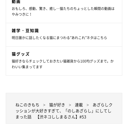
動画
おもしろ、感動、驚き、癒し…猫たちのちょっとした瞬間の動画は
やみつきに！
雑学・豆知識
Taco（たこ）プロフィール
明日誰かに話したくなる猫にまつわる”あれこれ”ネタはこちら
東京在住の漫画家・イラストレーター・キャラクタデザイナー。
猫グッズ
「ちいさな猫を召喚できたなら」「3匹のちいさな猫を召喚でき
猫好きならチェックしておきたい猫雑貨から100均グッズまで。か
たなら」「ぷっちねこ。」（徳間書店）など、好評発売中。「ち
わいい集まってます
いさな猫を召喚できたなら」は重版後、韓国版・インドネシア版
も発売。今年は中国版が出版されました。
現在、Web上では不定期に新作漫画を更新中。詳しくは以下の
SNSへ。
・Instagram
ねこのきもち
猫が好き
連載
あざらしク
ッションが大好きすぎて、「のしあざらし」にしてし
Tacoのインスタ：
@tacos_cat
まった話 【渋ネコししまるさん】#53
ししまるのインスタ：
@emonemon