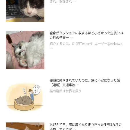
され、保護され …
「今はひとりにして…くはぁ～」
結局、その日はクッションには座りませんでした。
でも、きっとまたこのクッションに乗って、せっせとのしあざら
全身がクッションに収まるほど小さかった生後3～4
カ月の子猫→ …
しにしてしまうのでしょう。
紹介するのは、X（旧Twitter） ユーザー@nekowo
…
寝顔に癒やされていたのに、急に不安になった話
【連載】交通事故 …
猫の寝顔は世界を救う
お迎え初日、家に着くなり走り回った生後3カ月の
子猫 すぐに家 …