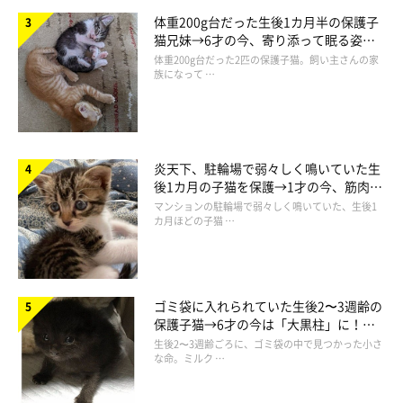
私がもう一度指をししまるに向けると、ししまるは残り香を必死
体重200g台だった生後1カ月半の保護子
猫兄妹→6才の今、寄り添って眠る姿に
に嗅ぎ尽くし、そのままご飯入れに直行。
ほっこり！
体重200g台だった2匹の保護子猫。飼い主さんの家
お皿に残っていたカリカリを食べ始めるのでした。
族になって …
炎天下、駐輪場で弱々しく鳴いていた生
後1カ月の子猫を保護→1才の今、筋肉質
でツンデレなコに成長
マンションの駐輪場で弱々しく鳴いていた、生後1
カ月ほどの子猫 …
ゴミ袋に入れられていた生後2〜3週齢の
保護子猫→6才の今は「大黒柱」に！
美しい黒猫に成長した姿にグッとくる
生後2〜3週齢ごろに、ゴミ袋の中で見つかった小さ
な命。ミルク …