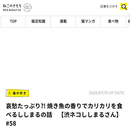
記事をさがす
TOP
猫豆知識
連載
猫マンガ
食べ物
猫が好き
2020/07/31
UP DATE
哀愁たっぷり?! 焼き魚の香りでカリカリを食
べるししまるの話 【渋ネコししまるさん】
#58