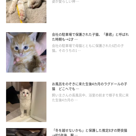
姿が愛らしい神 …
そう思いながら、結局は猫用おやつをあげてしまう私なのでし
た。
会社の駐車場で保護された子猫、「暴君」と呼ばれ
た時期も→2才 …
会社の駐車場で母猫とともに保護された6匹の子
猫。そのうちの1 …
お風呂をのぞきに来た生後4カ月のラグドールの子
猫 どこへでも …
飼い主さんの長風呂中、浴室の前まで様子を見に来
た生後4カ月の …
「冬を越せないかも」と保護した推定8才の野良猫
→約5年後、腕 …