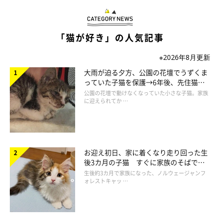
「猫が好き」の人気記事
※2026年8月更新
大雨が迫る夕方、公園の花壇でうずくま
っていた子猫を保護→6年後、先住猫
と“姉妹”のような関係に
公園の花壇で動けなくなっていた小さな子猫。家族
に迎えられてか …
お迎え初日、家に着くなり走り回った生
後3カ月の子猫 すぐに家族のそばで落
ち着く姿に「迎えてよかった」
生後約3カ月で家族になった、ノルウェージャンフ
ォレストキャッ …
何もついていない指先を確認中
そしてまた、私の方へ戻ってきたししまる。