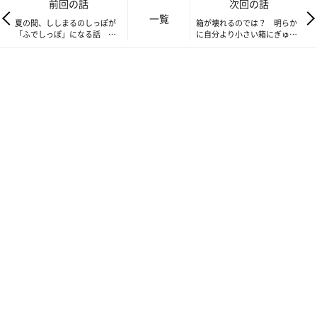
前回の話
次回の話
一覧
夏の間、ししまるのしっぽが
箱が壊れるのでは？ 明らか
私の指をこそげとるかのように舐め終わると、ししまるは妻の方
「ふでしっぽ」になる話
に自分より小さい箱にぎゅう
【渋ネコししまるさん】#57
ぎゅうと入る猫 【渋ネコし
へ。
しまるさん】#59
もらえるのか、もらえないのか、そんな迷いのあるししまるの表
情を眺めるのは、ちょっとした楽しみであります。