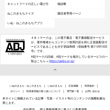
キャットフードの正しい選び方
猫診断
ねこのきもちクイズ
購読者専用ページ
いぬ・ねこのきもちアプリ
ＡＢＪマークは、この電子書店・電子書籍配信サービス
が、著作権者からコンテンツ使用許諾を得た正規版配信サ
ービスであることを示す登録商標（登録番号 第11091003
号）です。
ABJマークの詳細、ABJマークを掲示しているサービスの一
覧はこちら→
https://aebs.or.jp/
いぬのきもち・ねこのきもち
いぬのきもち
広告掲載
利用規約
ポリシー
利用者情報の取り扱いについて
専門家一覧
お問い合わせ
本サイトに掲載されている記事・写真・イラスト等のコンテンツの無断転載を
禁じます。
会社案内
個人情報保護法に基づく公表事項等