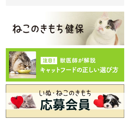
・Twitter
：
@taco_emonemon