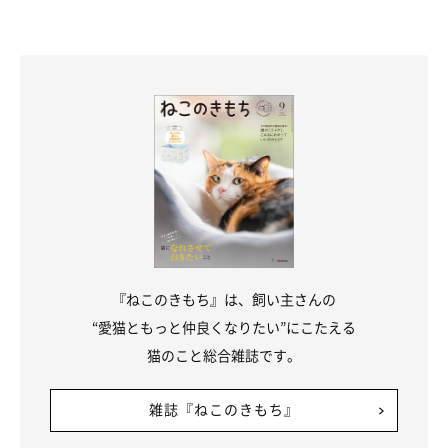
Taco（たこ）プロフィール
東京在住の漫画家・イラストレーター・キャラクタデザイナー。
「ちいさな猫を召喚できたなら」「3匹のちいさな猫を召喚でき
たなら」「ぷっちねこ。」（徳間書店）など、好評発売中。「ち
いさな猫を召喚できたなら」は重版後、韓国版・インドネシア版
『ねこのきもち』は、飼い主さんの
も発売。今年は中国版が出版。
“愛猫ともっと仲良くなりたい”にこたえる
現在、Web上では不定期に新作漫画を更新中。詳しくは以下の
猫のこと総合雑誌です。
SNSへ。
・Instagram
雑誌『ねこのきもち』
Tacoのインスタ：
@tacos_cat
ししまるのインスタ：
@emonemon