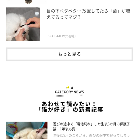
目の下ベタベタ… 放置してたら「菌」が増
えてるってマジ？
表情でおねだり中
PR(AIGATE株式会社)
その姿はまるで、焼肉の匂いで白米を食べるかのような定番の貧
もっと見る
乏エピソードのようです。
「そういえば自分も昔、隣の住人から焼肉のたれを分けてもらっ
て白米にかけて食べていたなぁ」なんて思い出も蘇りました。
食べている途中、ししまるはチラチラとこちらへ視線を送ってき
ます。
あわせて読みたい！
「猫が好き」の新着記事
目があったら最後、またもらえると勘違いしたししまるが、おね
だりにやってくるのです。
遊びの途中で「電池切れ」した生後3カ月の保護子
猫 1年後も変 …
「ししまるさん、ご飯はさっき食べたばかりじゃないか…」
生後3カ月のころから、遊びの途中で眠ってしまう