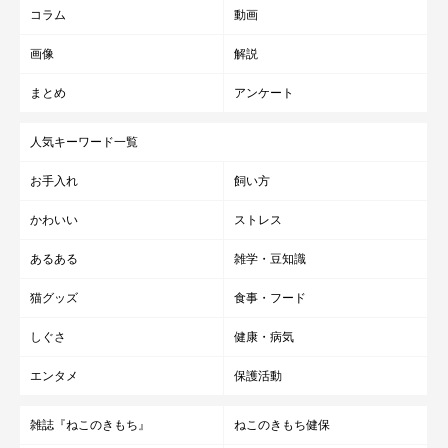
コラム
動画
画像
解説
まとめ
アンケート
人気キーワード一覧
お手入れ
飼い方
かわいい
ストレス
あるある
雑学・豆知識
猫グッズ
食事・フード
しぐさ
健康・病気
エンタメ
保護活動
雑誌『ねこのきもち』
ねこのきもち健保