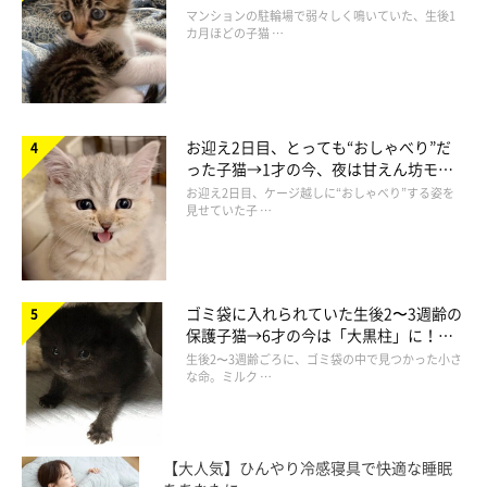
でツンデレなコに成長
マンションの駐輪場で弱々しく鳴いていた、生後1
カ月ほどの子猫 …
お迎え2日目、とっても“おしゃべり”だ
った子猫→1才の今、夜は甘えん坊モー
ドになるコに成長！
お迎え2日目、ケージ越しに“おしゃべり”する姿を
見せていた子 …
ゴミ袋に入れられていた生後2〜3週齢の
保護子猫→6才の今は「大黒柱」に！
美しい黒猫に成長した姿にグッとくる
生後2〜3週齢ごろに、ゴミ袋の中で見つかった小さ
な命。ミルク …
【大人気】ひんやり冷感寝具で快適な睡眠