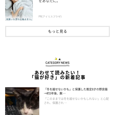
をあなたに。
PR(アイリスプラザ)
もっと見る
あわせて読みたい！
「猫が好き」の新着記事
「冬を越せないかも」と保護した推定8才の野良猫
→約5年後、腕 …
「このままでは冬を越せないかもしれない」と心配
され、保護され …