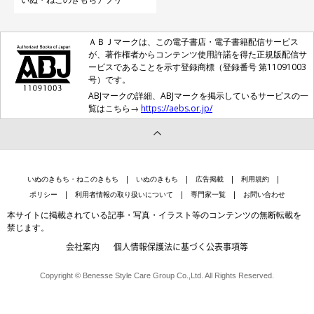
ＡＢＪマークは、この電子書店・電子書籍配信サービス
が、著作権者からコンテンツ使用許諾を得た正規版配信サ
ービスであることを示す登録商標（登録番号 第11091003
号）です。
ABJマークの詳細、ABJマークを掲示しているサービスの一
覧はこちら→
https://aebs.or.jp/
いぬのきもち・ねこのきもち
いぬのきもち
広告掲載
利用規約
ポリシー
利用者情報の取り扱いについて
専門家一覧
お問い合わせ
本サイトに掲載されている記事・写真・イラスト等のコンテンツの無断転載を
禁じます。
会社案内
個人情報保護法に基づく公表事項等
Copyright © Benesse Style Care Group Co.,Ltd. All Rights Reserved.