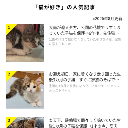
「猫が好き」の人気記事
※2026年8月更新
大雨が迫る夕方、公園の花壇でうずくま
っていた子猫を保護→6年後、先住猫
と“姉妹”のような関係に
公園の花壇で動けなくなっていた小さな子猫。家族
に迎えられてか …
お迎え初日、家に着くなり走り回った生
後3カ月の子猫 すぐに家族のそばで落
ち着く姿に「迎えてよかった」
生後約3カ月で家族になった、ノルウェージャンフ
ォレストキャッ …
炎天下、駐輪場で弱々しく鳴いていた生
後1カ月の子猫を保護→1才の今、筋肉質