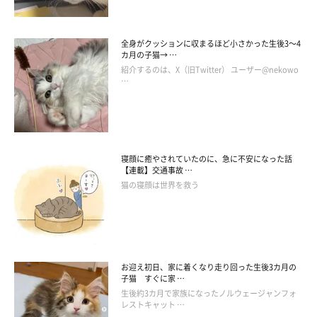
全身がクッションに収まるほど小さかった生後3～4
カ月の子猫→ …
紹介するのは、X（旧Twitter） ユーザー@nekowo
…
寝顔に癒やされていたのに、急に不安になった話
【連載】交通事故 …
猫の寝顔は世界を救う
お迎え初日、家に着くなり走り回った生後3カ月の
子猫 すぐに家 …
生後約3カ月で家族になったノルウェージャンフォ
レストキャット …