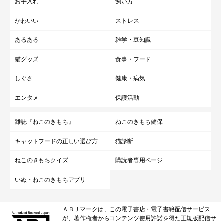
お手入れ
飼い方
かわいい
ストレス
あるある
雑学・豆知識
猫グッズ
食事・フード
しぐさ
健康・病気
エンタメ
保護活動
雑誌『ねこのきもち』
ねこのきもち健保
キャットフードの正しい選び方
猫診断
ねこのきもちクイズ
購読者専用ページ
いぬ・ねこのきもちアプリ
ＡＢＪマークは、この電子書店・電子書籍配信サービス
が、著作権者からコンテンツ使用許諾を得た正規版配信サ