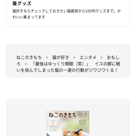
猫グッズ
猫好きならチェックしておきたい猫雑貨から100均グッズまで。か
わいい集まってます
ねこのきもち
猫が好き
エンタメ
おもし
@dora_me0416
ろ
「最後はゆっくり開脚（笑）」 イスの脚に戦
いを挑んでしまった猫の一連の行動がジワジワくる！
同居猫・ドラ千代くんたちと楽しく暮らしているねね子ちゃん。
飼い主さんのインスタ
には、ねね子ちゃんたちの楽しい日常の様
子がたくさん投稿されているので、みなさんもぜひ覗いてみてく
ださいね♪
★Instagram、Twitterで「#ねこのきもち」「#ねこのきもち部」
でご投稿いただいた素敵な写真・動画を紹介しています。