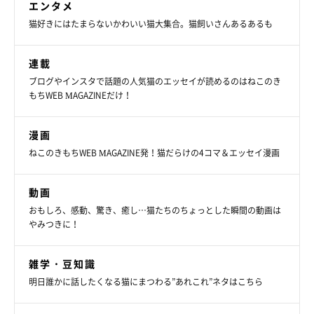
エンタメ
猫好きにはたまらないかわいい猫大集合。猫飼いさんあるあるも
連載
ブログやインスタで話題の人気猫のエッセイが読めるのはねこのき
もちWEB MAGAZINEだけ！
漫画
ねね子ちゃんたちの日常はインスタでチェッ
ねこのきもちWEB MAGAZINE発！猫だらけの4コマ＆エッセイ漫画
ク♪
動画
おもしろ、感動、驚き、癒し…猫たちのちょっとした瞬間の動画は
やみつきに！
雑学・豆知識
明日誰かに話したくなる猫にまつわる”あれこれ”ネタはこちら