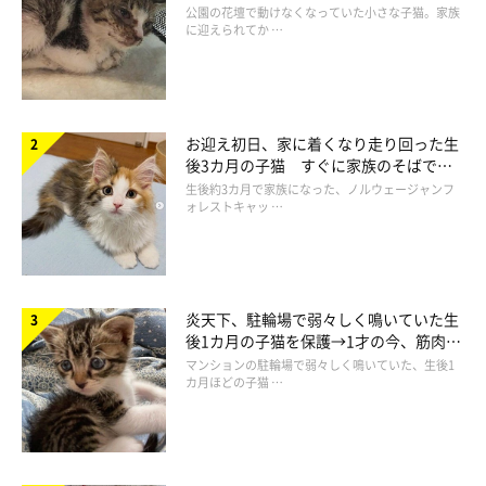
と“姉妹”のような関係に
公園の花壇で動けなくなっていた小さな子猫。家族
に迎えられてか …
お迎え初日、家に着くなり走り回った生
後3カ月の子猫 すぐに家族のそばで落
最後はゆっくり開脚（笑）
ち着く姿に「迎えてよかった」
生後約3カ月で家族になった、ノルウェージャンフ
ォレストキャッ …
炎天下、駐輪場で弱々しく鳴いていた生
後1カ月の子猫を保護→1才の今、筋肉質
でツンデレなコに成長
マンションの駐輪場で弱々しく鳴いていた、生後1
カ月ほどの子猫 …