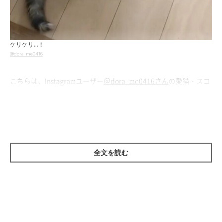
ケリケリ…！
@dora_me0416
こちらは、Instagramユーザー
＠dora_me0416さん
の愛猫・スコ
ティッシュフォールドのねね子ちゃん。イスの下でごろ〜んと寝
転がりまったりくつろいでいるようですが、よ〜く見てみると…
全文を読む
イスの脚に戦いを挑んでる？