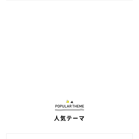
キャンペーンありがとうございました . #ドラねね #ブリテ
ィッシュショートヘア #britishshorthair #スコティッシュ
フォールド #scottishfold #ブリショー #三毛スコ #猫 #ネ
コ #ペコねこ部 #ブリ商会 #猫山商事 #ねこすたぐらむ #に
ゃんすたぐらむ #ねこ部 #ねこのきもち #instacat
#catstagram #ilovemycat #instagramcats #meow
#catsofinstagram #ilovecats #catlover #catoftheday
#cutepets #petstagram #cat
tomoko
(@dora_me0416)がシェアした投稿 -
2020年 7月月18日午後6時35分PDT
人気テーマ