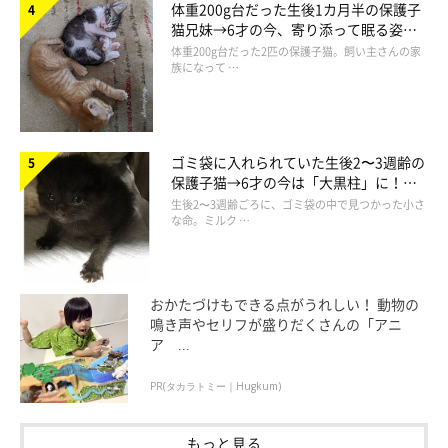
体重200g台だった生後1カ月半の保護子
猫兄妹→6才の今、寄り添って眠る姿に
ほっこり！
体重200g台だった2匹の保護子猫。飼い主さんの家
族になって …
ゴミ袋に入れられていた生後2〜3週齢の
だら〜〜〜ん
保護子猫→6才の今は「大黒柱」に！
@dora_me0416
美しい黒猫に成長した姿にグッとくる
生後2〜3週齢ごろに、ゴミ袋の中で見つかった小さ
な命。ミルク …
そしてイスの脚との戦いが終了したのか、ねね子ちゃんは
後ろ足
をだら〜んと脱力させてゆっくりと開脚（笑）
謎すぎるねね子
ちゃんの一連の行動、可愛くて最高ですね！
おかたづけもできる点がうれしい！ 動物の
鳴き声やセリフが盛りだくさんの「アニ
ア ...
このねね子ちゃんの行動を見たインスタユーザーからは…
PR(タカラトミー｜Hugkum)
もっと見る