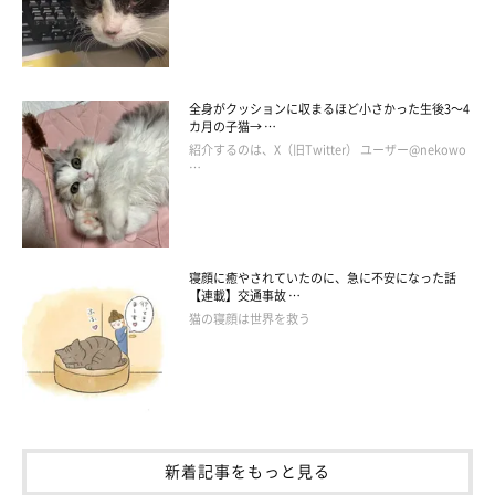
全身がクッションに収まるほど小さかった生後3～4
カ月の子猫→ …
紹介するのは、X（旧Twitter） ユーザー@nekowo
…
寝顔に癒やされていたのに、急に不安になった話
【連載】交通事故 …
この投稿をInstagramで見る
猫の寝顔は世界を救う
新着記事をもっと見る
. イスの脚に戦いを挑む。 . #お腹の毛フサフサ #ドラ兄