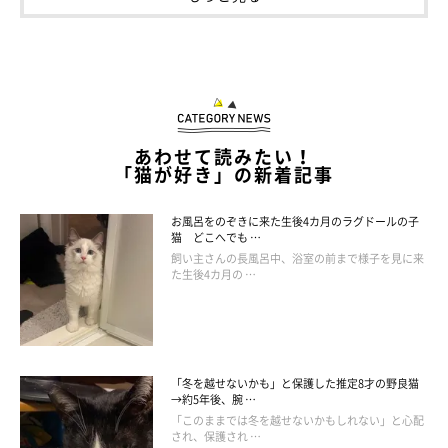
「可愛い～ただひたすら可愛い～～～」
「ゆる〜い感じが最高カワイイですね〜」
「可愛すぎて悶絶」
「最後に足がふわ〜っと開くのがジワります」
あわせて読みたい！
「猫が好き」の新着記事
「可愛い♡♡♡なんとなーくキック」
お風呂をのぞきに来た生後4カ月のラグドールの子
「ずっ〜〜と見ていたいです♥️♥️♥️」
猫 どこへでも …
飼い主さんの長風呂中、浴室の前まで様子を見に来
「やっさしいケリケリ」
た生後4カ月の …
などと、反響のコメントがたくさん寄せられていました。みなさ
ん、ねね子ちゃんの謎行動に見入ってしまったようですね♪
「冬を越せないかも」と保護した推定8才の野良猫
→約5年後、腕 …
「このままでは冬を越せないかもしれない」と心配
され、保護され …