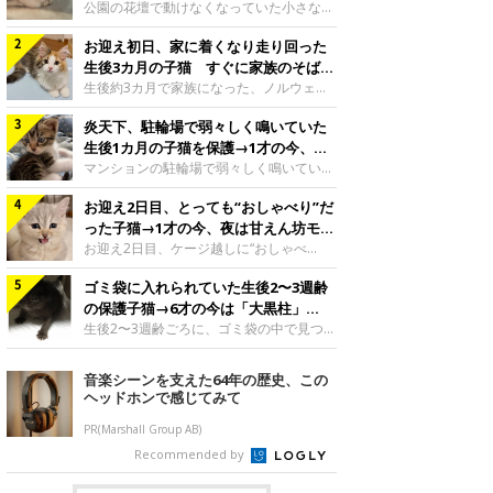
と“姉妹”のような関係に
公園の花壇で動けなくなっていた小さな子
猫。家族に迎えられてから6年、先住猫と
お迎え初日、家に着くなり走り回った
の間には深い絆が育まれていました。保護
当時のティダちゃん。
生後3カ月の子猫 すぐに家族のそばで
@muumuu62197189紹介するのは、
落ち着く姿に「迎えてよかった」
生後約3カ月で家族になった、ノルウェー
X（旧Twitter）ユーザー
ジャンフォレストキャットの子猫。お迎え
@muumuu62197189さんの愛猫・ティダ
炎天下、駐輪場で弱々しく鳴いていた
翌日には、すでに家でくつろぐ様子を見せ
ちゃん（取材時6才）の成長記録です。こ
ていました。お迎え翌日、ベッドでうとう
生後1カ月の子猫を保護→1才の今、筋
ちらは、生後3カ月ごろのティダちゃん。
とするむうちゃんお迎え翌日のむうちゃ
肉質でツンデレなコに成長
マンションの駐輪場で弱々しく鳴いてい
飼い主さんが出会ったのは、夜から大雨に
ん。@umimugi0304紹介するのは、
た、生後1カ月ほどの子猫。家族に迎えら
なると予報されていた日の夕方でした。花
Instagramユーザー@umimugi0304さんの
お迎え2日目、とっても“おしゃべり”だ
れてから1年、体も行動も大きく成長しま
壇で動けずにいた子猫保護したばかりのテ
愛猫・むうちゃん（撮影時、生後約3カ月
した。炎天下の駐輪場で鳴いていた小さな
った子猫→1才の今、夜は甘えん坊モー
ィダちゃん。@muumuu62197189飼い主
／ノルウェージャンフォレストキャッ
子猫保護当時のモモちゃん。@Kingponzu
ドになるコに成長！
お迎え2日目、ケージ越しに“おしゃべ
さんは、公園の
ト）。こちらは、お迎え翌日に撮影された
紹介するのは、X（旧Twitter）ユーザー
り”する姿を見せていた子猫。1才になった
一枚。ゴハンをお腹いっぱい食べたむうち
@Kingponzuさんの愛猫・モモちゃん（取
ゴミ袋に入れられていた生後2〜3週齢
今も見せる愛らしい姿にキュンとします。
ゃんは眠くなり、飼い主さん夫婦のベッド
材時1才）の成長記録です。こちらは、モ
お迎え2日目、ケージ越しに何かを伝える
の保護子猫→6才の今は「大黒柱」
でうとうとし始めたのだとか。飼い主さ
モちゃんが生後1カ月ごろに撮影された一
ももちゃん“おしゃべり”なももちゃん。
に！ 美しい黒猫に成長した姿にグッ
生後2〜3週齢ごろに、ゴミ袋の中で見つか
枚。飼い主さんの自宅マンションの駐輪場
@poocoonyan紹介するのは、Instagram
った小さな命。ミルクから育てられたその
とくる
で鳴いていたところを保護された当時の姿
ユーザー@poocoonyanさんの愛猫・もも
子猫は今、家族に欠かせない存在へと成長
音楽シーンを支えた64年の歴史、この
です。子猫時代のモモちゃん。
ちゃん（取材時1才／マンチカン）です。
しました。ゴミ袋の中で見つかった、ミニ
ヘッドホンで感じてみて
@Kingponzuその日は気温が35℃を
こちらの動画は、ももちゃんが生後2カ月
モグラのような子猫よちよち歩きをしてい
を過ぎたころ、お迎え2日目に撮影された
たころの、生後2〜3週齢ごろのドンちゃ
PR(Marshall Group AB)
もの。新しい環境にゆっくり慣れてもらう
ん。@doddou_1今回紹介するのは、
Recommended by
ため、当時はケージの中で過ごしていまし
X（旧Twitter）ユーザー@doddou_1さん
た。鳴いてアピールするももち
の愛猫・ドンちゃん（取材時、推定6才／