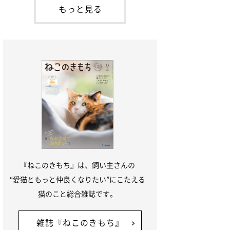
本名：ドミトリー・ドンスコイ）。ドンち
もっと見る
ゃんは、保護猫でした。ドンちゃんが見つ
かったのは、飼い主さんの姉の勤め先の敷
地内でした。ゴミ袋に入れられている
『ねこのきもち』は、飼い主さんの
“愛猫ともっと仲良くなりたい”にこたえる
猫のこと総合雑誌です。
雑誌『ねこのきもち』