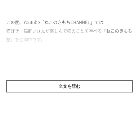
この度、Youtube「ねこのきもちCHANNEL」では
猫好き・猫飼いさんが楽しんで猫のことを学べる
「ねこのきもち
塾」
を公開中です。
「ねこのきもち塾」動画はコチラ
次回のねこのきもち塾の内容を募
ねこのきもちでは、
集！
しています！
全文を読む
「今度はこういったことを教えてほしい」
「クイズをもっとやってほしい」
など、ご意見をお聞かせください！！