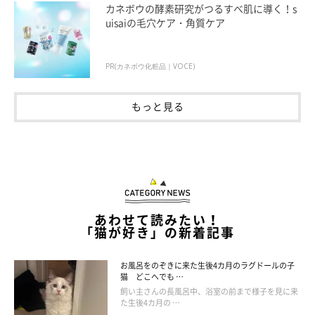
カネボウの酵素研究がつるすべ肌に導く！s
uisaiの毛穴ケア・角質ケア
PR(カネボウ化粧品｜VOCE)
もっと見る
あわせて読みたい！
「猫が好き」の新着記事
お風呂をのぞきに来た生後4カ月のラグドールの子
猫 どこへでも …
飼い主さんの長風呂中、浴室の前まで様子を見に来
た生後4カ月の …