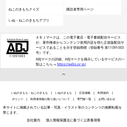
ねこのきもちクイズ
購読者専用ページ
いぬ・ねこのきもちアプリ
ＡＢＪマークは、この電子書店・電子書籍配信サービス
が、著作権者からコンテンツ使用許諾を得た正規版配信サ
ービスであることを示す登録商標（登録番号 第11091003
号）です。
ABJマークの詳細、ABJマークを掲示しているサービスの一
覧はこちら→
https://aebs.or.jp/
いぬのきもち・ねこのきもち
いぬのきもち
広告掲載
利用規約
ポリシー
利用者情報の取り扱いについて
専門家一覧
お問い合わせ
本サイトに掲載されている記事・写真・イラスト等のコンテンツの無断転載を
禁じます。
会社案内
個人情報保護法に基づく公表事項等