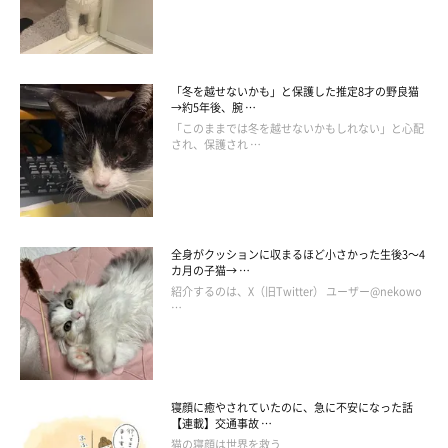
「冬を越せないかも」と保護した推定8才の野良猫
→約5年後、腕 …
「このままでは冬を越せないかもしれない」と心配
され、保護され …
全身がクッションに収まるほど小さかった生後3～4
カ月の子猫→ …
紹介するのは、X（旧Twitter） ユーザー@nekowo
…
寝顔に癒やされていたのに、急に不安になった話
【連載】交通事故 …
猫の寝顔は世界を救う