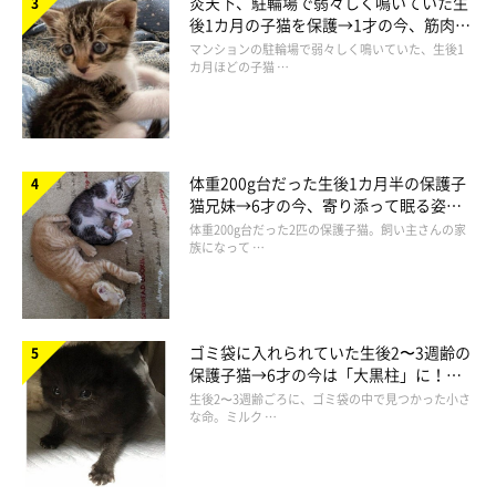
炎天下、駐輪場で弱々しく鳴いていた生
後1カ月の子猫を保護→1才の今、筋肉質
でツンデレなコに成長
マンションの駐輪場で弱々しく鳴いていた、生後1
カ月ほどの子猫 …
体重200g台だった生後1カ月半の保護子
猫兄妹→6才の今、寄り添って眠る姿に
ほっこり！
体重200g台だった2匹の保護子猫。飼い主さんの家
族になって …
ゴミ袋に入れられていた生後2〜3週齢の
保護子猫→6才の今は「大黒柱」に！
美しい黒猫に成長した姿にグッとくる
生後2〜3週齢ごろに、ゴミ袋の中で見つかった小さ
な命。ミルク …