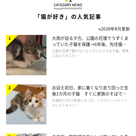
「猫が好き」の人気記事
※2026年8月更新
みなさんのご意見、ぜひに参考にさせていただきたいです！
どしどしお寄せください！！！
大雨が迫る夕方、公園の花壇でうずくま
っていた子猫を保護→6年後、先住猫
と“姉妹”のような関係に
公園の花壇で動けなくなっていた小さな子猫。家族
今回初めての「ねこのきもち塾」。また、2回目、3回目…と続け
に迎えられてか …
ていきたいと思っていますので、
これからもねこのきもちWEB
MAGAZINE、ねこのきもちアプリをよろしくお願いいたしま
す！！
お迎え初日、家に着くなり走り回った生
後3カ月の子猫 すぐに家族のそばで落
ち着く姿に「迎えてよかった」
生後約3カ月で家族になった、ノルウェージャンフ
ォレストキャッ …
文／ねこのきもちWeb編集室