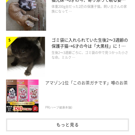
ほっこり！
体重200g台だった2匹の保護子猫。飼い主さんの家
族になって …
ゴミ袋に入れられていた生後2〜3週齢の
保護子猫→6才の今は「大黒柱」に！
美しい黒猫に成長した姿にグッとくる
生後2〜3週齢ごろに、ゴミ袋の中で見つかった小さ
な命。ミルク …
アマゾン1位「このお茶ガチです」噂のお茶
PR(ハーブ健康本舗)
ねこのきもち投稿写真ギャラリー
もっと見る
猫というと俊敏な走りのイメージをもつ人も多いかもしれませ