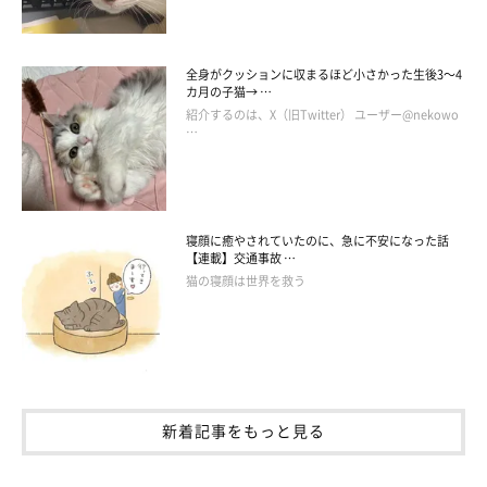
文／pinoco
※写真はスマホアプリ「いぬ・ねこのきもち」で投稿されたもの
全身がクッションに収まるほど小さかった生後3～4
です。
カ月の子猫→ …
※記事と写真に関連性はありませんので予めご了承ください。
紹介するのは、X（旧Twitter） ユーザー@nekowo
…
寝顔に癒やされていたのに、急に不安になった話
【連載】交通事故 …
猫の寝顔は世界を救う
新着記事をもっと見る