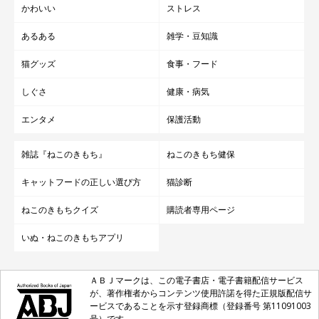
かわいい
ストレス
あるある
雑学・豆知識
猫グッズ
食事・フード
しぐさ
健康・病気
エンタメ
保護活動
雑誌『ねこのきもち』
ねこのきもち健保
キャットフードの正しい選び方
猫診断
ねこのきもちクイズ
購読者専用ページ
いぬ・ねこのきもちアプリ
ＡＢＪマークは、この電子書店・電子書籍配信サービス
が、著作権者からコンテンツ使用許諾を得た正規版配信サ
ービスであることを示す登録商標（登録番号 第11091003
号）です。