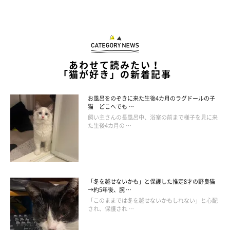
ん。しかし、この俊敏さは短距離走に限ってのこと。猫は確かに
瞬発力はありますが、足の爪が出し入れできるという独特の構造
が走りには向いていないのです。
あわせて読みたい！
もし動物界で長距離走をしたら、爪をスパイクのように使って地
「猫が好き」の新着記事
面を蹴る犬などには勝てないでしょう。そもそも猫は集中力が続
かない動物なので、長距離走をしても途中で飽きて完走すら難し
お風呂をのぞきに来た生後4カ月のラグドールの子
いかもしれません。そんな猫も愛おしいですね。
猫 どこへでも …
飼い主さんの長風呂中、浴室の前まで様子を見に来
た生後4カ月の …
完璧な動物に見える猫も、意外と抜けている「ざんねんな」面が
あります。そんな意外性も、猫の魅力なのかもしれませんね。
「冬を越せないかも」と保護した推定8才の野良猫
参考／「ねこのきもち」2017年12月号『どうしてそうなっ
→約5年後、腕 …
た！？不思議だけど愛おしい ざんねんな猫の生態』（監修：哺
「このままでは冬を越せないかもしれない」と心配
され、保護され …
乳動物学者 「ねこの博物館」館長 日本動物科学研究所所長 今泉
忠明先生）