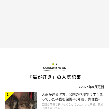
ねこのきもち投稿写真ギャラリー
猫なで声と聞くと、柔らかくて高い声をイメージする人が多いで
しょう。実際、飼い主さんが猫をなでたとき、甘えながらかわい
らしい声をあげることもあります。しかし、この声はあくまでも
人に対するもの。
猫たちの間での猫なで声とは、異性への媚びた声を指します。猫
は異性にアピールするとき、低く奥行きのある鳴き声をあげま
す。とくに発情期、オスにアピールするメスの鳴き声は、オット
「猫が好き」の人気記事
セイが鳴いているような特徴的な声。実際の猫なで声は人が思っ
※2026年8月更新
ているよりも野太く、かわいいといえるような声色ではないので
大雨が迫る夕方、公園の花壇でうずくま
す。
っていた子猫を保護→6年後、先住猫
と“姉妹”のような関係に
公園の花壇で動けなくなっていた小さな子猫。家族
に迎えられてか …