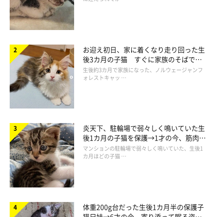
お迎え初日、家に着くなり走り回った生
後3カ月の子猫 すぐに家族のそばで落
ち着く姿に「迎えてよかった」
生後約3カ月で家族になった、ノルウェージャンフ
ォレストキャッ …
炎天下、駐輪場で弱々しく鳴いていた生
後1カ月の子猫を保護→1才の今、筋肉質
でツンデレなコに成長
マンションの駐輪場で弱々しく鳴いていた、生後1
カ月ほどの子猫 …
動物界の長距離走ではたぶんビリ
体重200g台だった生後1カ月半の保護子
猫兄妹→6才の今、寄り添って眠る姿に