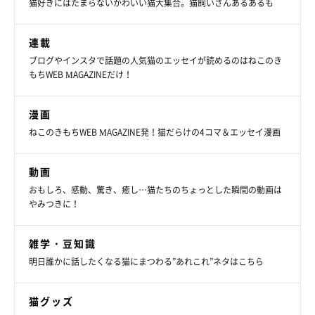
猫好きにはたまらないかわいい猫大集合。猫飼いさんあるあるも
連載
ブログやインスタで話題の人気猫のエッセイが読めるのはねこのき
もちWEB MAGAZINEだけ！
漫画
ねこのきもちWEB MAGAZINE発！猫だらけの4コマ＆エッセイ漫画
動画
おもしろ、感動、驚き、癒し…猫たちのちょっとした瞬間の動画は
やみつきに！
雑学・豆知識
明日誰かに話したくなる猫にまつわる”あれこれ”ネタはこちら
猫グッズ