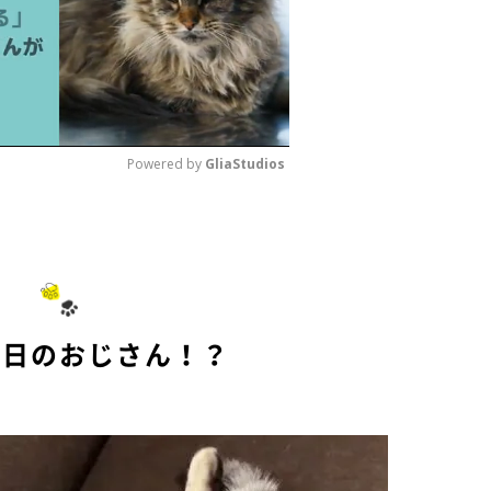
Powered by 
GliaStudios
M
u
t
e
休日のおじさん！？