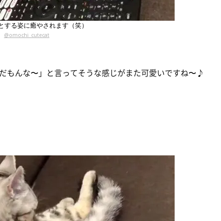
とする姿に癒やされます（笑）
@omochi_cutecat
だもんな〜」と言ってそうな感じがまた可愛いですね〜♪