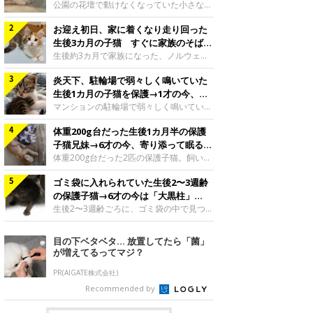
と“姉妹”のような関係に
公園の花壇で動けなくなっていた小さな子
猫。家族に迎えられてから6年、先住猫と
お迎え初日、家に着くなり走り回った
の間には深い絆が育まれていました。保護
当時のティダちゃん。
生後3カ月の子猫 すぐに家族のそばで
@muumuu62197189紹介するのは、
落ち着く姿に「迎えてよかった」
生後約3カ月で家族になった、ノルウェー
X（旧Twitter）ユーザー
ジャンフォレストキャットの子猫。お迎え
@muumuu62197189さんの愛猫・ティダ
炎天下、駐輪場で弱々しく鳴いていた
翌日には、すでに家でくつろぐ様子を見せ
ちゃん（取材時6才）の成長記録です。こ
ていました。お迎え翌日、ベッドでうとう
生後1カ月の子猫を保護→1才の今、筋
ちらは、生後3カ月ごろのティダちゃん。
とするむうちゃんお迎え翌日のむうちゃ
肉質でツンデレなコに成長
マンションの駐輪場で弱々しく鳴いてい
飼い主さんが出会ったのは、夜から大雨に
ん。@umimugi0304紹介するのは、
た、生後1カ月ほどの子猫。家族に迎えら
なると予報されていた日の夕方でした。花
Instagramユーザー@umimugi0304さんの
体重200g台だった生後1カ月半の保護
れてから1年、体も行動も大きく成長しま
壇で動けずにいた子猫保護したばかりのテ
愛猫・むうちゃん（撮影時、生後約3カ月
した。炎天下の駐輪場で鳴いていた小さな
子猫兄妹→6才の今、寄り添って眠る姿
ィダちゃん。@muumuu62197189飼い主
／ノルウェージャンフォレストキャッ
子猫保護当時のモモちゃん。@Kingponzu
にほっこり！
体重200g台だった2匹の保護子猫。飼い主
さんは、公園の
ト）。こちらは、お迎え翌日に撮影された
紹介するのは、X（旧Twitter）ユーザー
さんの家族になってから6年、ともに成長
一枚。ゴハンをお腹いっぱい食べたむうち
@Kingponzuさんの愛猫・モモちゃん（取
ゴミ袋に入れられていた生後2〜3週齢
するなかで、2匹の関係にも少しずつ変化
ゃんは眠くなり、飼い主さん夫婦のベッド
材時1才）の成長記録です。こちらは、モ
が見られました。家族になったばかりの小
の保護子猫→6才の今は「大黒柱」
でうとうとし始めたのだとか。飼い主さ
モちゃんが生後1カ月ごろに撮影された一
さな兄妹猫（写真上から）妹猫・てんちゃ
に！ 美しい黒猫に成長した姿にグッ
生後2〜3週齢ごろに、ゴミ袋の中で見つか
枚。飼い主さんの自宅マンションの駐輪場
ん、兄猫・ラムくん。@ten_ramu紹介す
った小さな命。ミルクから育てられたその
とくる
で鳴いていたところを保護された当時の姿
るのは、X（旧Twitter）ユーザー
子猫は今、家族に欠かせない存在へと成長
目の下ベタベタ… 放置してたら「菌」
です。子猫時代のモモちゃん。
@ten_ramuさんの愛猫・ラムくんとてん
しました。ゴミ袋の中で見つかった、ミニ
が増えてるってマジ？
@Kingponzuその日は気温が35℃を
ちゃん（ともに取材時6才）の成長記録で
モグラのような子猫よちよち歩きをしてい
す。この写真は、お迎えして間もない生後
たころの、生後2〜3週齢ごろのドンちゃ
PR(AIGATE株式会社)
1カ月半ごろの2匹。当時、ラムくんは260
ん。@doddou_1今回紹介するのは、
Recommended by
グラム、てんちゃんは209グラムと、どち
X（旧Twitter）ユーザー@doddou_1さん
らもとても小さな体でした。2匹
の愛猫・ドンちゃん（取材時、推定6才／