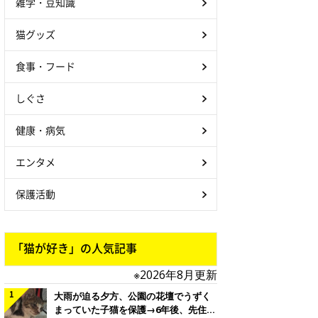
雑学・豆知識
猫グッズ
食事・フード
しぐさ
健康・病気
エンタメ
保護活動
「猫が好き」の人気記事
※2026年8月更新
大雨が迫る夕方、公園の花壇でうずく
まっていた子猫を保護→6年後、先住猫