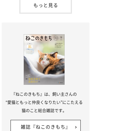
本名：ドミトリー・ドンスコイ）。ドンち
もっと見る
ゃんは、保護猫でした。ドンちゃんが見つ
かったのは、飼い主さんの姉の勤め先の敷
地内でした。ゴミ袋に入れられている
『ねこのきもち』は、飼い主さんの
“愛猫ともっと仲良くなりたい”にこたえる
猫のこと総合雑誌です。
雑誌『ねこのきもち』