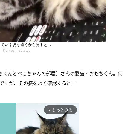
している姿を遠くから見ると…
@omochi_cutecat
t（おもちくんとべこちゃんの部屋）さん
の愛猫・おもちくん。何
ですが、その姿をよく確認すると…
もっとみる
arrow_forward_ios