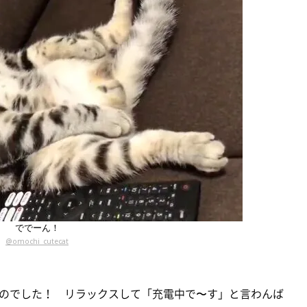
ででーん！
@omochi_cutecat
のでした！ リラックスして「充電中で〜す」と言わんば