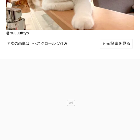
@puuuutttyo
元記事を見る
▼
次の画像は下へスクロール (7/10)
▶