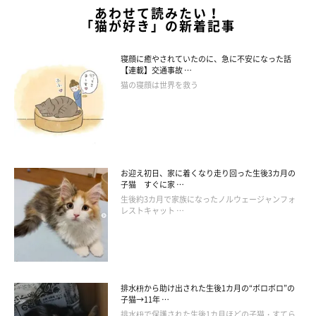
あわせて読みたい！
「猫が好き」の新着記事
寝顔に癒やされていたのに、急に不安になった話
【連載】交通事故 …
猫の寝顔は世界を救う
お迎え初日、家に着くなり走り回った生後3カ月の
子猫 すぐに家 …
生後約3カ月で家族になったノルウェージャンフォ
レストキャット …
排水枡から助け出された生後1カ月の“ボロボロ”の
子猫→11年 …
排水枡で保護された生後1カ月ほどの子猫・すてら