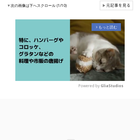
元記事を見る
▼
次の画像は下へスクロール (1/10)
▶
もっと読む
arrow_forward_ios
Powered by 
GliaStudios
M
u
t
e