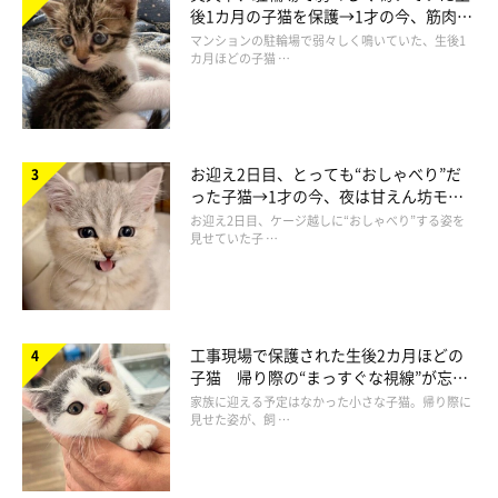
後1カ月の子猫を保護→1才の今、筋肉質
でツンデレなコに成長
マンションの駐輪場で弱々しく鳴いていた、生後1
カ月ほどの子猫 …
お迎え2日目、とっても“おしゃべり”だ
った子猫→1才の今、夜は甘えん坊モー
ドになるコに成長！
お迎え2日目、ケージ越しに“おしゃべり”する姿を
見せていた子 …
工事現場で保護された生後2カ月ほどの
子猫 帰り際の“まっすぐな視線”が忘れ
られず、家族の一員に
家族に迎える予定はなかった小さな子猫。帰り際に
見せた姿が、飼 …