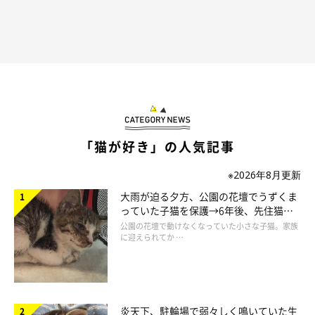
「猫が好き」の人気記事
※2026年8月更新
大雨が迫る夕方、公園の花壇でうずくま
っていた子猫を保護→6年後、先住猫
と“姉妹”のような関係に
公園の花壇で動けなくなっていた小さな子猫。家族
に迎えられてか …
炎天下、駐輪場で弱々しく鳴いていた生