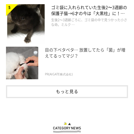
ゴミ袋に入れられていた生後2〜3週齢の
保護子猫→6才の今は「大黒柱」に！
美しい黒猫に成長した姿にグッとくる
生後2〜3週齢ごろに、ゴミ袋の中で見つかった小さ
な命。ミルク …
目の下ベタベタ… 放置してたら「菌」が増
えてるってマジ？
PR(AIGATE株式会社)
もっと見る