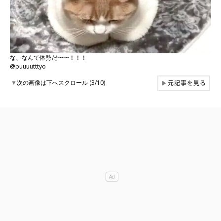
な、なんて体勢だ〜〜！！！
@puuuutttyo
元記事を見る
▼
次の画像は下へスクロール (3/10)
▶