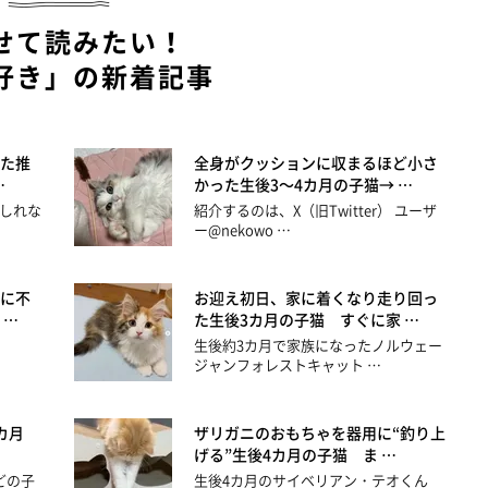
せて読みたい！
好き」の新着記事
た推
全身がクッションに収まるほど小さ
…
かった生後3～4カ月の子猫→ …
しれな
紹介するのは、X（旧Twitter） ユーザ
ー@nekowo …
に不
お迎え初日、家に着くなり走り回っ
 …
た生後3カ月の子猫 すぐに家 …
生後約3カ月で家族になったノルウェー
ジャンフォレストキャット …
カ月
ザリガニのおもちゃを器用に“釣り上
げる”生後4カ月の子猫 ま …
どの子
生後4カ月のサイベリアン・テオくん