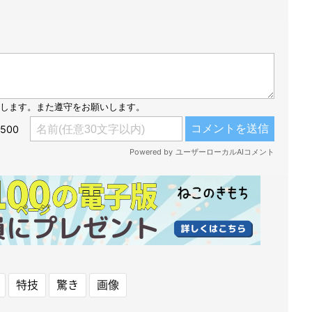
特技
驚き
画像