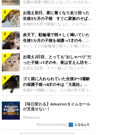
と“姉妹”のような関係に
公園の花壇で動けなくなっていた小さな子
猫。家族に迎えられてから6年、先住猫と
お迎え初日、家に着くなり走り回った
の間には深い絆が育まれていました。保護
当時のティダちゃん。
生後3カ月の子猫 すぐに家族のそばで
@muumuu62197189紹介するのは、
落ち着く姿に「迎えてよかった」
生後約3カ月で家族になった、ノルウェー
X（旧Twitter）ユーザー
ジャンフォレストキャットの子猫。お迎え
@muumuu62197189さんの愛猫・ティダ
炎天下、駐輪場で弱々しく鳴いていた
翌日には、すでに家でくつろぐ様子を見せ
ちゃん（取材時6才）の成長記録です。こ
ていました。お迎え翌日、ベッドでうとう
生後1カ月の子猫を保護→1才の今、筋
ちらは、生後3カ月ごろのティダちゃん。
とするむうちゃんお迎え翌日のむうちゃ
肉質でツンデレなコに成長
マンションの駐輪場で弱々しく鳴いてい
飼い主さんが出会ったのは、夜から大雨に
ん。@umimugi0304紹介するのは、
た、生後1カ月ほどの子猫。家族に迎えら
なると予報されていた日の夕方でした。花
Instagramユーザー@umimugi0304さんの
お迎え2日目、とっても“おしゃべり”だ
れてから1年、体も行動も大きく成長しま
壇で動けずにいた子猫保護したばかりのテ
愛猫・むうちゃん（撮影時、生後約3カ月
した。炎天下の駐輪場で鳴いていた小さな
った子猫→1才の今、夜は甘えん坊モー
ィダちゃん。@muumuu62197189飼い主
／ノルウェージャンフォレストキャッ
子猫保護当時のモモちゃん。@Kingponzu
ドになるコに成長！
お迎え2日目、ケージ越しに“おしゃべ
さんは、公園の
ト）。こちらは、お迎え翌日に撮影された
紹介するのは、X（旧Twitter）ユーザー
り”する姿を見せていた子猫。1才になった
一枚。ゴハンをお腹いっぱい食べたむうち
@Kingponzuさんの愛猫・モモちゃん（取
ゴミ袋に入れられていた生後2〜3週齢
今も見せる愛らしい姿にキュンとします。
ゃんは眠くなり、飼い主さん夫婦のベッド
材時1才）の成長記録です。こちらは、モ
お迎え2日目、ケージ越しに何かを伝える
の保護子猫→6才の今は「大黒柱」
でうとうとし始めたのだとか。飼い主さ
モちゃんが生後1カ月ごろに撮影された一
ももちゃん“おしゃべり”なももちゃん。
に！ 美しい黒猫に成長した姿にグッ
生後2〜3週齢ごろに、ゴミ袋の中で見つか
枚。飼い主さんの自宅マンションの駐輪場
@poocoonyan紹介するのは、Instagram
った小さな命。ミルクから育てられたその
とくる
で鳴いていたところを保護された当時の姿
ユーザー@poocoonyanさんの愛猫・もも
子猫は今、家族に欠かせない存在へと成長
【毎日変わる】Amazonタイムセール
です。子猫時代のモモちゃん。
ちゃん（取材時1才／マンチカン）です。
しました。ゴミ袋の中で見つかった、ミニ
が見逃せない！
@Kingponzuその日は気温が35℃を
こちらの動画は、ももちゃんが生後2カ月
モグラのような子猫よちよち歩きをしてい
を過ぎたころ、お迎え2日目に撮影された
たころの、生後2〜3週齢ごろのドンちゃ
PR(Amazon)
もの。新しい環境にゆっくり慣れてもらう
ん。@doddou_1今回紹介するのは、
Recommended by
ため、当時はケージの中で過ごしていまし
X（旧Twitter）ユーザー@doddou_1さん
た。鳴いてアピールするももち
の愛猫・ドンちゃん（取材時、推定6才／