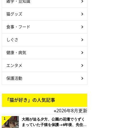
雑学・豆知識
猫グッズ
食事・フード
しぐさ
健康・病気
エンタメ
保護活動
「猫が好き」の人気記事
※2026年8月更新
大雨が迫る夕方、公園の花壇でうずく
まっていた子猫を保護→6年後、先住猫