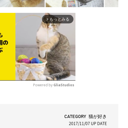
もっとみる
arrow_forward_ios
Powered by 
GliaStudios
M
u
t
CATEGORY 猫が好き
2017/11/07
UP DATE
e