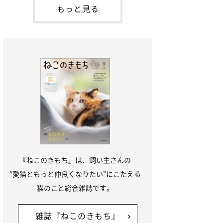
本名：ドミトリー・ドンスコイ）。ドンち
もっと見る
ゃんは、保護猫でした。ドンちゃんが見つ
かったのは、飼い主さんの姉の勤め先の敷
地内でした。ゴミ袋に入れられている
『ねこのきもち』は、飼い主さんの
“愛猫ともっと仲良くなりたい”にこたえる
猫のこと総合雑誌です。
雑誌『ねこのきもち』