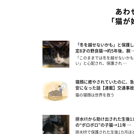
あわ
「猫が
「冬を越せないかも」と保護し
定8才の野良猫→約5年後、腕 
「このままでは冬を越せないかも
い」と心配され、保護され …
寝顔に癒やされていたのに、急
安になった話【連載】交通事故
猫の寝顔は世界を救う
排水枡から助け出された生後1
の“ボロボロ”の子猫→11年 …
排水枡で保護された生後1カ月ほ