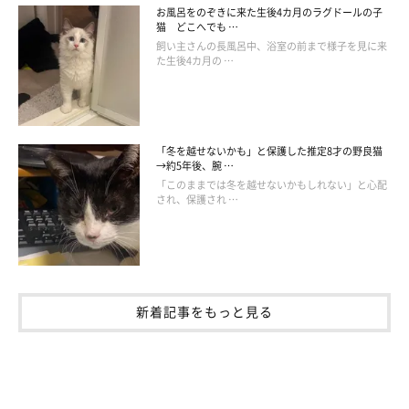
お風呂をのぞきに来た生後4カ月のラグドールの子
猫 どこへでも …
飼い主さんの長風呂中、浴室の前まで様子を見に来
た生後4カ月の …
「冬を越せないかも」と保護した推定8才の野良猫
→約5年後、腕 …
「このままでは冬を越せないかもしれない」と心配
され、保護され …
新着記事をもっと見る