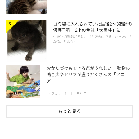
ゴミ袋に入れられていた生後2〜3週齢の
保護子猫→6才の今は「大黒柱」に！
美しい黒猫に成長した姿にグッとくる
生後2〜3週齢ごろに、ゴミ袋の中で見つかった小さ
な命。ミルク …
おかたづけもできる点がうれしい！ 動物の
鳴き声やセリフが盛りだくさんの「アニ
ア ...
PR(タカラトミー｜Hugkum)
もっと見る