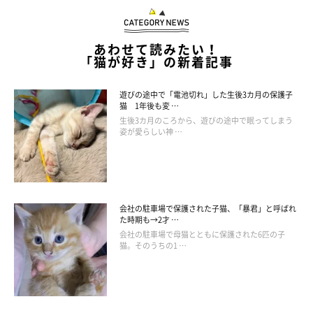
あわせて読みたい！
「猫が好き」の新着記事
遊びの途中で「電池切れ」した生後3カ月の保護子
猫 1年後も変 …
生後3カ月のころから、遊びの途中で眠ってしまう
姿が愛らしい神 …
会社の駐車場で保護された子猫、「暴君」と呼ばれ
た時期も→2才 …
会社の駐車場で母猫とともに保護された6匹の子
猫。そのうちの1 …