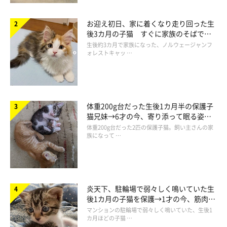
お迎え初日、家に着くなり走り回った生
後3カ月の子猫 すぐに家族のそばで落
ち着く姿に「迎えてよかった」
生後約3カ月で家族になった、ノルウェージャンフ
ォレストキャッ …
体重200g台だった生後1カ月半の保護子
猫兄妹→6才の今、寄り添って眠る姿に
ほっこり！
体重200g台だった2匹の保護子猫。飼い主さんの家
族になって …
炎天下、駐輪場で弱々しく鳴いていた生
後1カ月の子猫を保護→1才の今、筋肉質
でツンデレなコに成長
マンションの駐輪場で弱々しく鳴いていた、生後1
カ月ほどの子猫 …