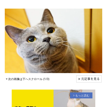
元記事を見る
▼
次の画像は下へスクロール (1/3)
▶
もっと読む
arrow_forward_ios