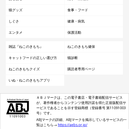
猫グッズ
食事・フード
しぐさ
健康・病気
エンタメ
保護活動
雑誌『ねこのきもち』
ねこのきもち健保
キャットフードの正しい選び方
猫診断
ねこのきもちクイズ
購読者専用ページ
いぬ・ねこのきもちアプリ
ＡＢＪマークは、この電子書店・電子書籍配信サービス
が、著作権者からコンテンツ使用許諾を得た正規版配信サ
ービスであることを示す登録商標（登録番号 第11091003
号）です。
ABJマークの詳細、ABJマークを掲示しているサービスの一
覧はこちら→
https://aebs.or.jp/