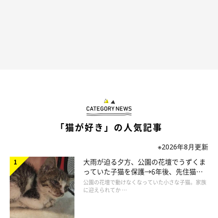
「猫が好き」の人気記事
※2026年8月更新
大雨が迫る夕方、公園の花壇でうずくま
っていた子猫を保護→6年後、先住猫
と“姉妹”のような関係に
公園の花壇で動けなくなっていた小さな子猫。家族
に迎えられてか …