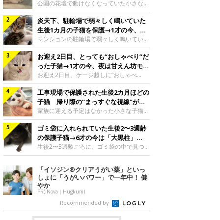
と“姉妹”のような関係に
公園の花壇で動けなくなっていた小さな子
猫。家族に迎えられてから6年、先住猫と
炎天下、駐輪場で弱々しく鳴いていた
の間には深い絆が育まれていました。保護
当時のティダちゃん。
生後1カ月の子猫を保護→1才の今、筋
@muumuu62197189紹介するのは、
肉質でツンデレなコに成長
マンションの駐輪場で弱々しく鳴いてい
X（旧Twitter）ユーザー
た、生後1カ月ほどの子猫。家族に迎えら
@muumuu62197189さんの愛猫・ティダ
お迎え2日目、とっても“おしゃべり”だ
れてから1年、体も行動も大きく成長しま
ちゃん（取材時6才）の成長記録です。こ
した。炎天下の駐輪場で鳴いていた小さな
った子猫→1才の今、夜は甘えん坊モー
ちらは、生後3カ月ごろのティダちゃん。
子猫保護当時のモモちゃん。@Kingponzu
ドになるコに成長！
お迎え2日目、ケージ越しに“おしゃべ
飼い主さんが出会ったのは、夜から大雨に
紹介するのは、X（旧Twitter）ユーザー
り”する姿を見せていた子猫。1才になった
なると予報されていた日の夕方でした。花
@Kingponzuさんの愛猫・モモちゃん（取
工事現場で保護された生後2カ月ほどの
今も見せる愛らしい姿にキュンとします。
壇で動けずにいた子猫保護したばかりのテ
材時1才）の成長記録です。こちらは、モ
お迎え2日目、ケージ越しに何かを伝える
子猫 帰り際の“まっすぐな視線”が忘
ィダちゃん。@muumuu62197189飼い主
モちゃんが生後1カ月ごろに撮影された一
ももちゃん“おしゃべり”なももちゃん。
れられず、家族の一員に
家族に迎える予定はなかった小さな子猫。
さんは、公園の
枚。飼い主さんの自宅マンションの駐輪場
@poocoonyan紹介するのは、Instagram
帰り際に見せた姿が、飼い主さんの心に残
で鳴いていたところを保護された当時の姿
ユーザー@poocoonyanさんの愛猫・もも
ゴミ袋に入れられていた生後2〜3週齢
りました。保護当時の夏目ちゃん。
です。子猫時代のモモちゃん。
ちゃん（取材時1才／マンチカン）です。
@shibainu_rintaro紹介するのは、
の保護子猫→6才の今は「大黒柱」
@Kingponzuその日は気温が35℃を
こちらの動画は、ももちゃんが生後2カ月
Instagramユーザー@shibainu_rintaroさ
に！ 美しい黒猫に成長した姿にグッ
生後2〜3週齢ごろに、ゴミ袋の中で見つか
を過ぎたころ、お迎え2日目に撮影された
んの愛猫・夏目（なつめ）ちゃん（取材時
った小さな命。ミルクから育てられたその
とくる
もの。新しい環境にゆっくり慣れてもらう
3才）。工事現場で親猫とはぐれたとみら
子猫は今、家族に欠かせない存在へと成長
「イソジン®クリアうがい薬」といっ
ため、当時はケージの中で過ごしていまし
れ、保護された当時は生後2カ月ほどだっ
しました。ゴミ袋の中で見つかった、ミニ
しょに「うがいパワー」で一年中！ 健
た。鳴いてアピールするももち
たといいます。新しい飼い主を探すつもり
モグラのような子猫よちよち歩きをしてい
やか
が……保護されてケージに入っている夏目
たころの、生後2〜3週齢ごろのドンちゃ
PR(iNova｜Hugkum)
ちゃん。@shibainu_rintaro夏目ちゃんを
ん。@doddou_1今回紹介するのは、
Recommended by
保護したのは、以前、飼い主さんの愛猫・
X（旧Twitter）ユーザー@doddou_1さん
ちくわく
の愛猫・ドンちゃん（取材時、推定6才／