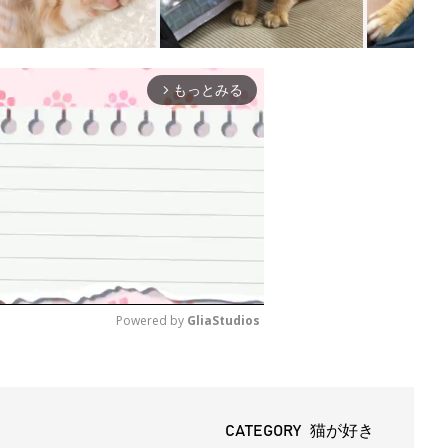
もっとみる
arrow_forward_ios
Powered by 
GliaStudios
M
u
t
CATEGORY 猫が好き