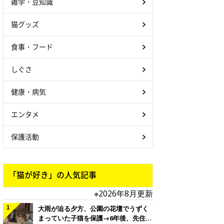
雑学・豆知識
猫グッズ
食事・フード
しぐさ
健康・病気
エンタメ
保護活動
「猫が好き」の人気記事
※2026年8月更新
大雨が迫る夕方、公園の花壇でうずく
まっていた子猫を保護→6年後、先住猫