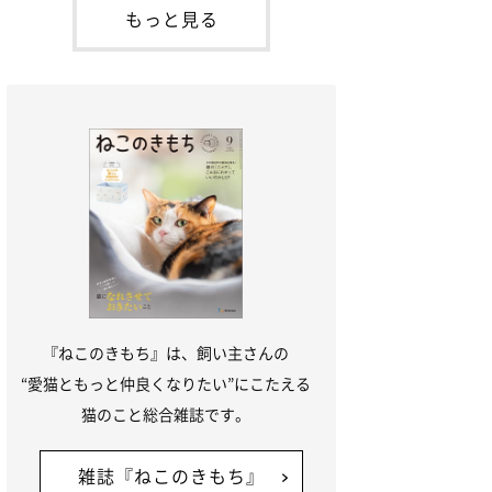
本名：ドミトリー・ドンスコイ）。ドンち
もっと見る
ゃんは、保護猫でした。ドンちゃんが見つ
かったのは、飼い主さんの姉の勤め先の敷
地内でした。ゴミ袋に入れられている
『ねこのきもち』は、飼い主さんの
“愛猫ともっと仲良くなりたい”にこたえる
猫のこと総合雑誌です。
雑誌『ねこのきもち』