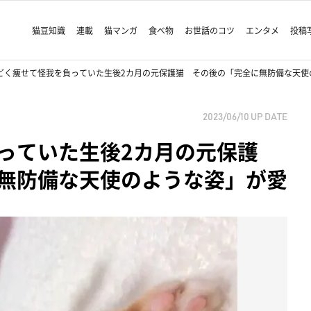
猫豆知識
連載
猫マンガ
食べ物
お世話のコツ
エンタメ
投稿
どく痩せて怪我を負っていた生後2カ月の元保護猫 その後の「完全に無防備な天使
2023/06/10
UP DATE
っていた生後2カ月の元保護
無防備な天使のような姿」が愛