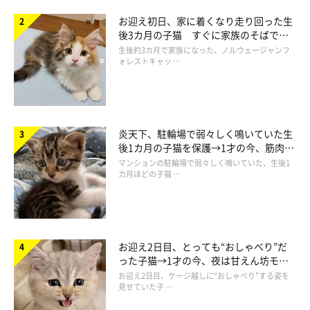
お迎え初日、家に着くなり走り回った生
後3カ月の子猫 すぐに家族のそばで落
ち着く姿に「迎えてよかった」
生後約3カ月で家族になった、ノルウェージャンフ
ォレストキャッ …
炎天下、駐輪場で弱々しく鳴いていた生
後1カ月の子猫を保護→1才の今、筋肉質
でツンデレなコに成長
マンションの駐輪場で弱々しく鳴いていた、生後1
カ月ほどの子猫 …
お迎え2日目、とっても“おしゃべり”だ
った子猫→1才の今、夜は甘えん坊モー
ドになるコに成長！
お迎え2日目、ケージ越しに“おしゃべり”する姿を
見せていた子 …