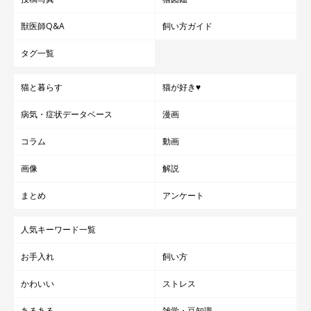
獣医師Q&A
飼い方ガイド
タグ一覧
猫と暮らす
猫が好き♥
病気・症状データベース
漫画
コラム
動画
画像
解説
まとめ
アンケート
人気キーワード一覧
お手入れ
飼い方
かわいい
ストレス
あるある
雑学・豆知識