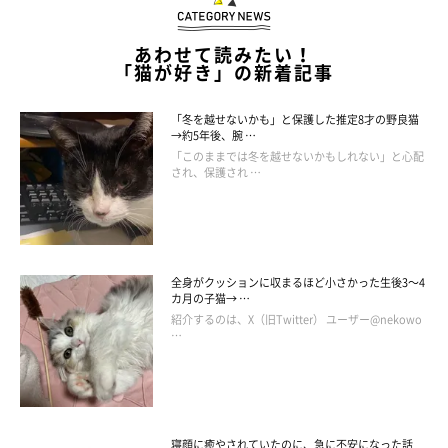
あわせて読みたい！
「猫が好き」の新着記事
「冬を越せないかも」と保護した推定8才の野良猫
→約5年後、腕 …
「このままでは冬を越せないかもしれない」と心配
され、保護され …
全身がクッションに収まるほど小さかった生後3～4
カ月の子猫→ …
紹介するのは、X（旧Twitter） ユーザー@nekowo
…
寝顔に癒やされていたのに、急に不安になった話