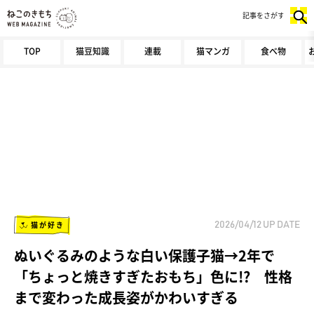
記事をさがす
TOP
猫豆知識
連載
猫マンガ
食べ物
猫が好き
2026/04/12
UP DATE
ぬいぐるみのような白い保護子猫→2年で
「ちょっと焼きすぎたおもち」色に!? 性格
まで変わった成長姿がかわいすぎる