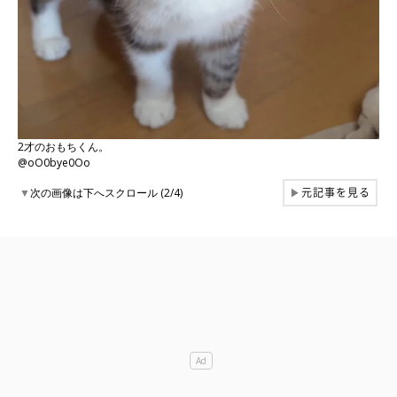
2才のおもちくん。
@oO0bye0Oo
元記事を見る
▼
次の画像は下へスクロール (2/4)
▶