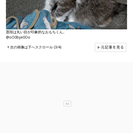
普段は丸い目が印象的なおもちくん。
@oO0bye0Oo
元記事を見る
▼
次の画像は下へスクロール (3/4)
▶