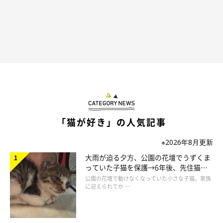
「猫が好き」の人気記事
※2026年8月更新
大雨が迫る夕方、公園の花壇でうずくま
っていた子猫を保護→6年後、先住猫
と“姉妹”のような関係に
公園の花壇で動けなくなっていた小さな子猫。家族
に迎えられてか …