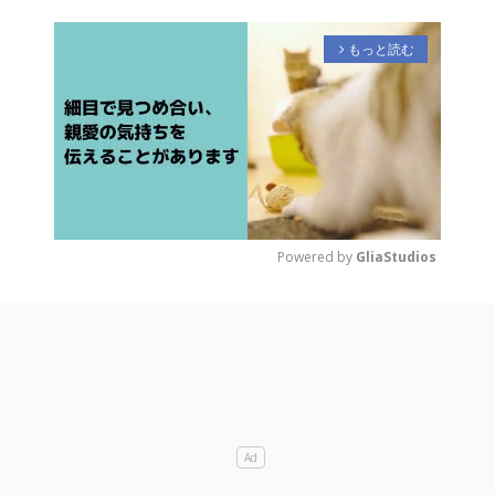
もっと読む
arrow_forward_ios
Powered by 
GliaStudios
M
u
t
e