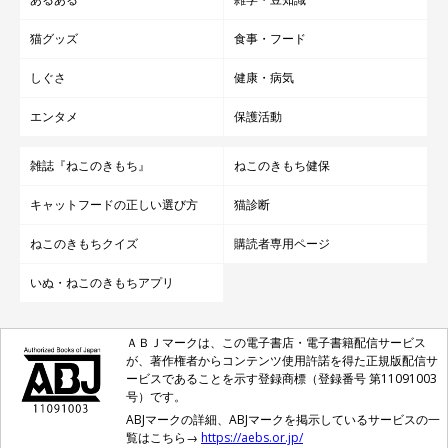
猫グッズ
食事・フード
しぐさ
健康・病気
エンタメ
保護活動
雑誌『ねこのきもち』
ねこのきもち健保
キャットフードの正しい選び方
猫診断
ねこのきもちクイズ
購読者専用ページ
いぬ・ねこのきもちアプリ
ＡＢＪマークは、この電子書店・電子書籍配信サービス
が、著作権者からコンテンツ使用許諾を得た正規版配信サ
ービスであることを示す登録商標（登録番号 第11091003
号）です。
ABJマークの詳細、ABJマークを掲示しているサービスの一
覧はこちら→
https://aebs.or.jp/