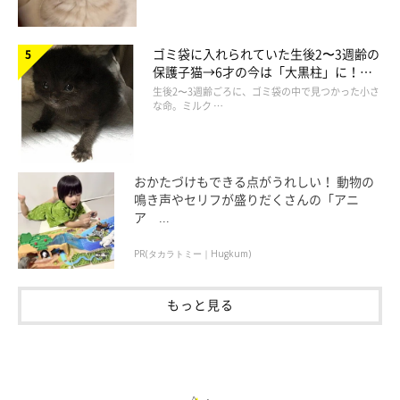
ゴミ袋に入れられていた生後2〜3週齢の
保護子猫→6才の今は「大黒柱」に！
美しい黒猫に成長した姿にグッとくる
生後2〜3週齢ごろに、ゴミ袋の中で見つかった小さ
な命。ミルク …
おかたづけもできる点がうれしい！ 動物の
鳴き声やセリフが盛りだくさんの「アニ
ア ...
PR(タカラトミー｜Hugkum)
もっと見る