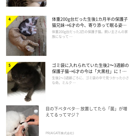
体重200g台だった生後1カ月半の保護子
猫兄妹→6才の今、寄り添って眠る姿に
ほっこり！
体重200g台だった2匹の保護子猫。飼い主さんの家
族になって …
ゴミ袋に入れられていた生後2〜3週齢の
保護子猫→6才の今は「大黒柱」に！
美しい黒猫に成長した姿にグッとくる
生後2〜3週齢ごろに、ゴミ袋の中で見つかった小さ
な命。ミルク …
目の下ベタベタ… 放置してたら「菌」が増
えてるってマジ？
PR(AIGATE株式会社)