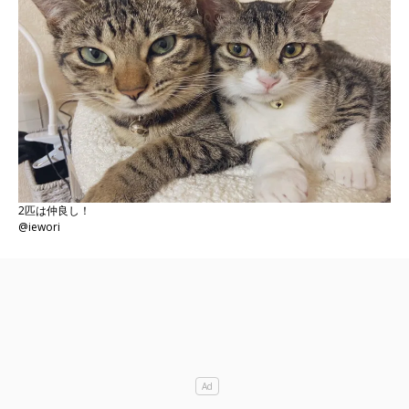
2匹は仲良し！
@iewori