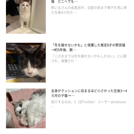
猫 どこへでも …
飼い主さんの長風呂中、浴室の前まで様子を見に来
た生後4カ月の …
「冬を越せないかも」と保護した推定8才の野良猫
→約5年後、腕 …
「このままでは冬を越せないかもしれない」と心配
され、保護され …
全身がクッションに収まるほど小さかった生後3～4
カ月の子猫→ …
紹介するのは、X（旧Twitter） ユーザー@nekowo
…