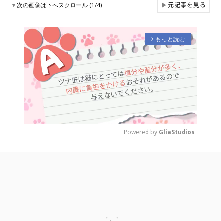
元記事を見る
▼
次の画像は下へスクロール (1/4)
▶
もっと読む
arrow_forward_ios
Powered by 
GliaStudios
M
u
t
e