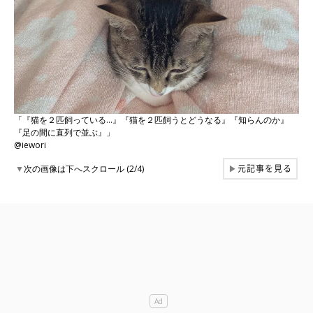
「『猫を２匹飼っている…』『猫を２匹飼うとどうなる』『知らんのか』
『足の間に直列で並ぶ』」
@iewori
元記事を見る
▼
次の画像は下へスクロール (2/4)
▶