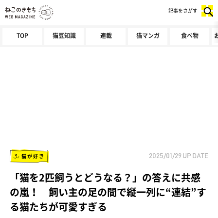
記事をさがす
TOP
猫豆知識
連載
猫マンガ
食べ物
猫が好き
2025/01/29
UP DATE
「猫を2匹飼うとどうなる？」の答えに共感
の嵐！ 飼い主の足の間で縦一列に“連結”す
る猫たちが可愛すぎる