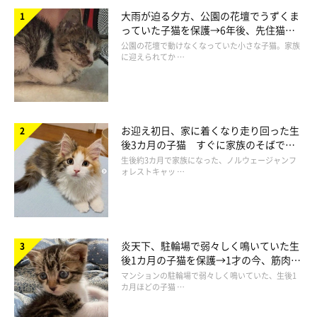
大雨が迫る夕方、公園の花壇でうずくま
っていた子猫を保護→6年後、先住猫
と“姉妹”のような関係に
公園の花壇で動けなくなっていた小さな子猫。家族
に迎えられてか …
お迎え初日、家に着くなり走り回った生
後3カ月の子猫 すぐに家族のそばで落
ち着く姿に「迎えてよかった」
生後約3カ月で家族になった、ノルウェージャンフ
ォレストキャッ …
炎天下、駐輪場で弱々しく鳴いていた生
後1カ月の子猫を保護→1才の今、筋肉質
でツンデレなコに成長
マンションの駐輪場で弱々しく鳴いていた、生後1
カ月ほどの子猫 …